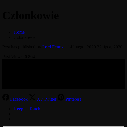
Członkowie
Home
Członkowie
Post has published by
Lord Fenris
14 lutego, 2020
22 lipca, 2020
Post Views:
6 864
© 2017-2026 MMOGspot. The logos and names of individual
games (Ultima Online, Valheim, Conan Exiles, World of Warcraft,
Legends of Aria, Black Desert Online, The End, Archeage) are the
property of their publishers. MoonGate servers are not kept by them.
Facebook
X / Twitter
Pinterest
Keep in Touch