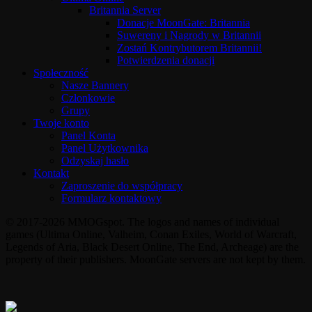
Britannia Server
Donacje MoonGate: Britannia
Suwereny i Nagrody w Britannii
Zostań Kontrybutorem Britannii!
Potwierdzenia donacji
Społeczność
Nasze Bannery
Członkowie
Grupy
Twoje konto
Panel Konta
Panel Użytkownika
Odzyskaj hasło
Kontakt
Zaproszenie do współpracy
Formularz kontaktowy
© 2017-2026 MMOGspot. The logos and names of individual
games (Ultima Online, Valheim, Conan Exiles, World of Warcraft,
Legends of Aria, Black Desert Online, The End, Archeage) are the
property of their publishers. MoonGate servers are not kept by them.