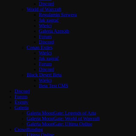
Discord
World of Warcraft
Regulamin Serwera
Jak zagrać
Wieści
Galeria Azeroth
Forum
Discord
Conan Exiles
Wieści
Jak zagrać
Forum
Discord
Black Desert Beta
Wieści
Beta Test CMS
Discord
Forum
Eventy
Galeria
Galeria MoonGate: Legends of Aria
Galeria MoonGate: World of Warcraft
Galeria MoonGate: Ultima Online
Crowdfunding
Ultima Online