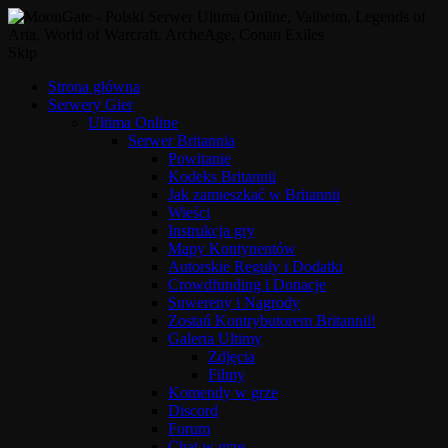
Skip
Strona główna
Serwery Gier
Ultima Online
Serwer Britannia
Powitanie
Kodeks Britannii
Jak zamieszkać w Britannii
Wieści
Instrukcja gry
Mapy Kontynentów
Autorskie Reguły i Dodatki
Crowdfunding i Donacje
Suwereny i Nagrody
Zostań Kontrybutorem Britannii!
Galeria Ultimy
Zdjęcia
Filmy
Komendy w grze
Discord
Forum
Chat w grze