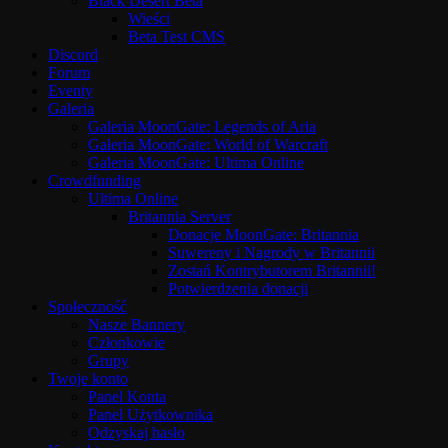
Black Desert Beta
Wieści
Beta Test CMS
Discord
Forum
Eventy
Galeria
Galeria MoonGate: Legends of Aria
Galeria MoonGate: World of Warcraft
Galeria MoonGate: Ultima Online
Crowdfunding
Ultima Online
Britannia Server
Donacje MoonGate: Britannia
Suwereny i Nagrody w Britannii
Zostań Kontrybutorem Britannii!
Potwierdzenia donacji
Społeczność
Nasze Bannery
Członkowie
Grupy
Twoje konto
Panel Konta
Panel Użytkownika
Odzyskaj hasło