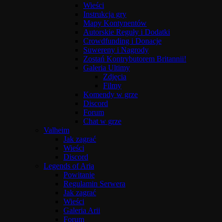
Wieści
Instrukcja gry
Mapy Kontynentów
Autorskie Reguły i Dodatki
Crowdfunding i Donacje
Suwereny i Nagrody
Zostań Kontrybutorem Britannii!
Galeria Ultimy
Zdjęcia
Filmy
Komendy w grze
Discord
Forum
Chat w grze
Valheim
Jak zagrać
Wieści
Discord
Legends of Aria
Powitanie
Regulamin Serwera
Jak zagrać
Wieści
Galeria Arii
Forum