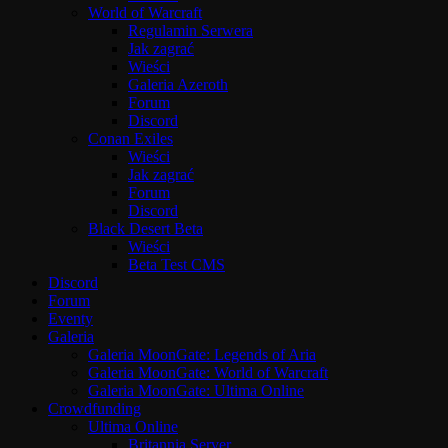
World of Warcraft
Regulamin Serwera
Jak zagrać
Wieści
Galeria Azeroth
Forum
Discord
Conan Exiles
Wieści
Jak zagrać
Forum
Discord
Black Desert Beta
Wieści
Beta Test CMS
Discord
Forum
Eventy
Galeria
Galeria MoonGate: Legends of Aria
Galeria MoonGate: World of Warcraft
Galeria MoonGate: Ultima Online
Crowdfunding
Ultima Online
Britannia Server