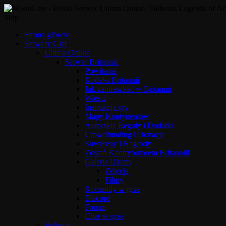
Skip
Strona główna
Serwery Gier
Ultima Online
Serwer Britannia
Powitanie
Kodeks Britannii
Jak zamieszkać w Britannii
Wieści
Instrukcja gry
Mapy Kontynentów
Autorskie Reguły i Dodatki
Crowdfunding i Donacje
Suwereny i Nagrody
Zostań Kontrybutorem Britannii!
Galeria Ultimy
Zdjęcia
Filmy
Komendy w grze
Discord
Forum
Chat w grze
Valheim