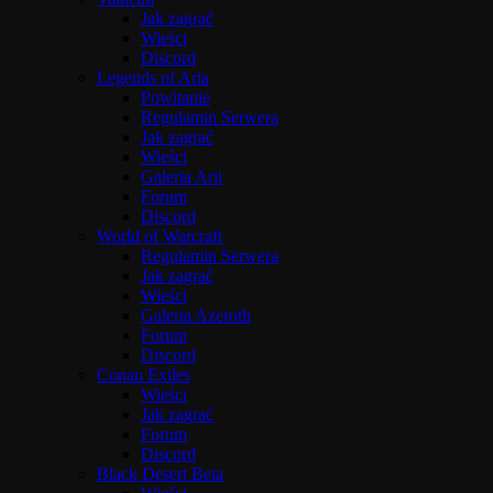
Jak zagrać
Wieści
Discord
Legends of Aria
Powitanie
Regulamin Serwera
Jak zagrać
Wieści
Galeria Arii
Forum
Discord
World of Warcraft
Regulamin Serwera
Jak zagrać
Wieści
Galeria Azeroth
Forum
Discord
Conan Exiles
Wieści
Jak zagrać
Forum
Discord
Black Desert Beta