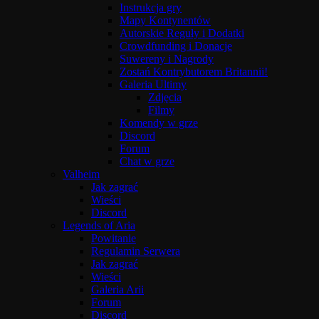
Instrukcja gry
Mapy Kontynentów
Autorskie Reguły i Dodatki
Crowdfunding i Donacje
Suwereny i Nagrody
Zostań Kontrybutorem Britannii!
Galeria Ultimy
Zdjęcia
Filmy
Komendy w grze
Discord
Forum
Chat w grze
Valheim
Jak zagrać
Wieści
Discord
Legends of Aria
Powitanie
Regulamin Serwera
Jak zagrać
Wieści
Galeria Arii
Forum
Discord