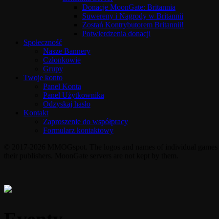
Donacje MoonGate: Britannia
Suwereny i Nagrody w Britannii
Zostań Kontrybutorem Britannii!
Potwierdzenia donacji
Społeczność
Nasze Bannery
Członkowie
Grupy
Twoje konto
Panel Konta
Panel Użytkownika
Odzyskaj hasło
Kontakt
Zaproszenie do współpracy
Formularz kontaktowy
© 2017-2026 MMOGspot. The logos and names of individual games (Ul
their publishers. MoonGate servers are not kept by them.