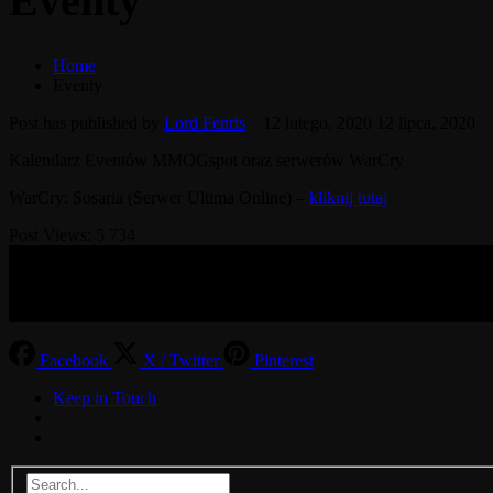
Eventy
Home
Eventy
Post has published by
Lord Fenris
12 lutego, 2020
12 lipca, 2020
Kalendarz Eventów MMOGspot oraz serwerów WarCry
WarCry: Sosaria (Serwer Ultima Online) –
kliknij tutaj
Post Views:
5 734
© 2017-2026 MMOGspot. The logos and names of individual games (Ul
their publishers. MoonGate servers are not kept by them.
Facebook
X / Twitter
Pinterest
Keep in Touch