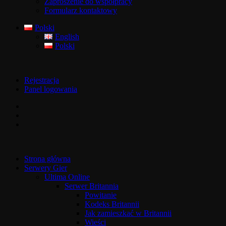
Zaproszenie do współpracy
Formularz kontaktowy
Polski
English
Polski
Rejestracja
Panel logowania
Strona główna
Serwery Gier
Ultima Online
Serwer Britannia
Powitanie
Kodeks Britannii
Jak zamieszkać w Britannii
Wieści