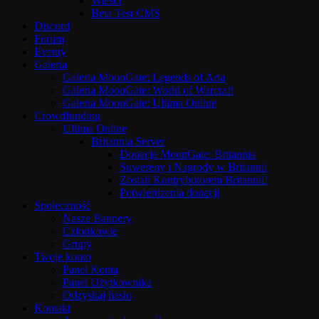
Wieści
Beta Test CMS
Discord
Forum
Eventy
Galeria
Galeria MoonGate: Legends of Aria
Galeria MoonGate: World of Warcraft
Galeria MoonGate: Ultima Online
Crowdfunding
Ultima Online
Britannia Server
Donacje MoonGate: Britannia
Suwereny i Nagrody w Britannii
Zostań Kontrybutorem Britannii!
Potwierdzenia donacji
Społeczność
Nasze Bannery
Członkowie
Grupy
Twoje konto
Panel Konta
Panel Użytkownika
Odzyskaj hasło
Kontakt