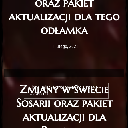
oraz pakiet
aktualizacji dla tego
odłamka
Post has published by
11 lutego, 2021
Lord Fenris
11 lutego, 2021
Zmiany w świecie
Ultima Online - Serwer MoonGate: Britannia -
Wieści z UO
Sosarii oraz pakiet
aktualizacji dla