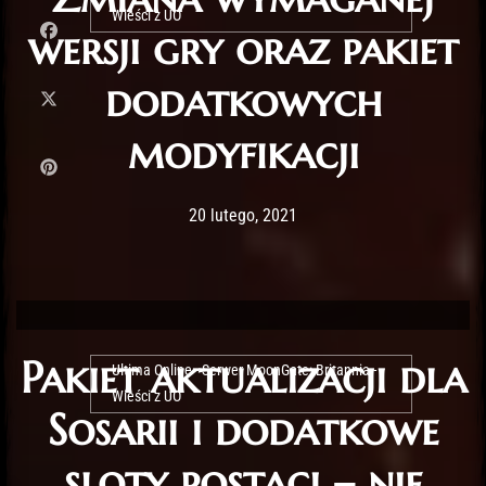
Wieści z UO
wersji gry oraz pakiet
dodatkowych
modyfikacji
Post has published by
21 lutego, 2021
Lord Fenris
20 lutego, 2021
Pakiet aktualizacji dla
Ultima Online - Serwer MoonGate: Britannia -
Wieści z UO
Sosarii i dodatkowe
sloty postaci – nie