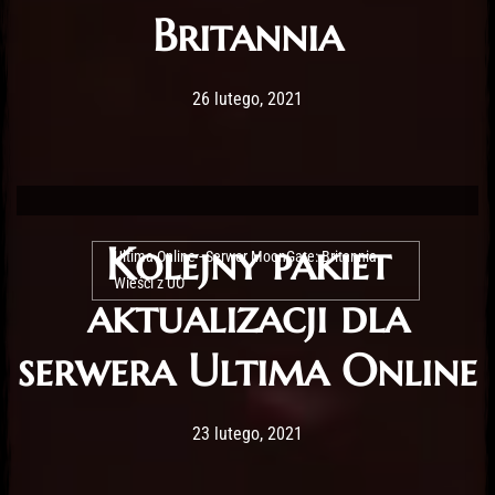
Britannia
Post has published by
26 lutego, 2021
Lord Fenris
26 lutego, 2021
Kolejny pakiet
Ultima Online - Serwer MoonGate: Britannia -
Wieści z UO
aktualizacji dla
serwera Ultima Online
Post has published by
23 lutego, 2021
Lord Fenris
23 lutego, 2021