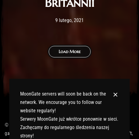
Britannii
Post has published by
17 lutego, 2021
Lord Fenris
9 lutego, 2021
Load More
MoonGate servers will soon be back on the
network. We encourage you to follow our
website regularly!
Serwery MoonGate już wkrótce ponownie w sieci.
© 2017-2026 MMOGspot. The logos and names of individual
Zachęcamy do regularnego śledzenia naszej
games (Ultima Online, Valheim, Conan Exiles, World of Warcraft,
strony!