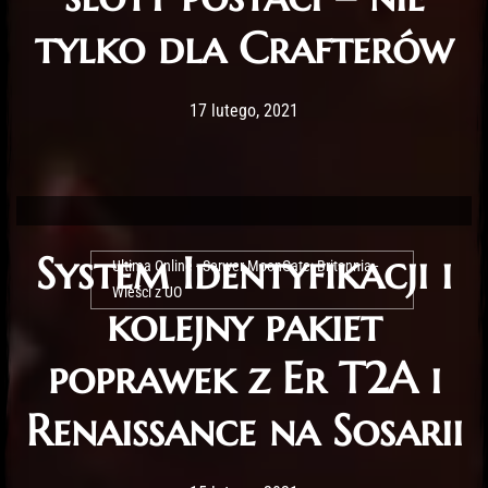
tylko dla Crafterów
Post has published by
17 lutego, 2021
Lord Fenris
17 lutego, 2021
System Identyfikacji i
Ultima Online - Serwer MoonGate: Britannia -
Wieści z UO
kolejny pakiet
poprawek z Er T2A i
Renaissance na Sosarii