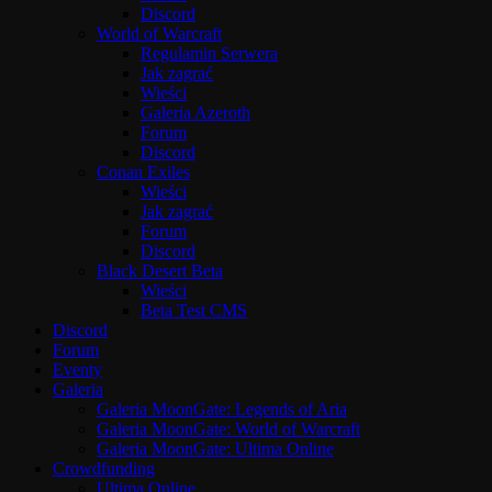
Discord
World of Warcraft
Regulamin Serwera
Jak zagrać
Wieści
Galeria Azeroth
Forum
Discord
Conan Exiles
Wieści
Jak zagrać
Forum
Discord
Black Desert Beta
Wieści
Beta Test CMS
Discord
Forum
Eventy
Galeria
Galeria MoonGate: Legends of Aria
Galeria MoonGate: World of Warcraft
Galeria MoonGate: Ultima Online
Crowdfunding
Ultima Online