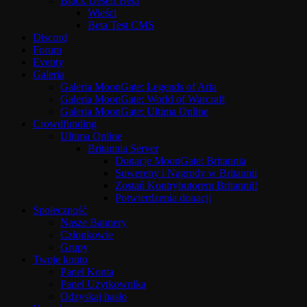
Black Desert Beta
Wieści
Beta Test CMS
Discord
Forum
Eventy
Galeria
Galeria MoonGate: Legends of Aria
Galeria MoonGate: World of Warcraft
Galeria MoonGate: Ultima Online
Crowdfunding
Ultima Online
Britannia Server
Donacje MoonGate: Britannia
Suwereny i Nagrody w Britannii
Zostań Kontrybutorem Britannii!
Potwierdzenia donacji
Społeczność
Nasze Bannery
Członkowie
Grupy
Twoje konto
Panel Konta
Panel Użytkownika
Odzyskaj hasło