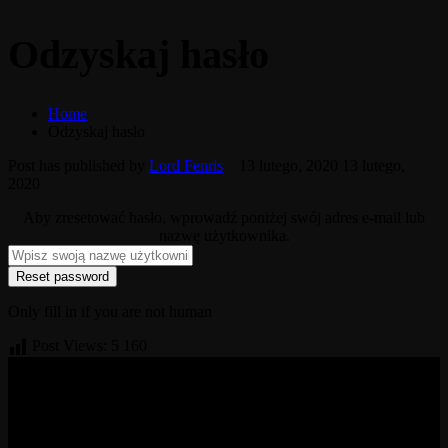
Odzyskaj hasło
Home
Odzyskaj hasło
Post has published by
Lord Fenris
13 lutego, 2020
13 lutego,
2020
Aby zresetować hasło, wprowadź poniżej swój adres e-mail lub
nazwę użytkownika.
Only fill in if you are not human
Post Views:
5 160
© 2017-2026 MMOGspot. The logos and names of individual
games (Ultima Online, Valheim, Conan Exiles, World of Warcraft,
Legends of Aria, Black Desert Online, The End, Archeage) are the