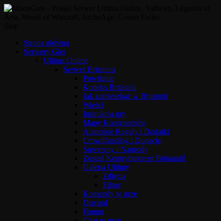
Skip
Strona główna
Serwery Gier
Ultima Online
Serwer Britannia
Powitanie
Kodeks Britannii
Jak zamieszkać w Britannii
Wieści
Instrukcja gry
Mapy Kontynentów
Autorskie Reguły i Dodatki
Crowdfunding i Donacje
Suwereny i Nagrody
Zostań Kontrybutorem Britannii!
Galeria Ultimy
Zdjęcia
Filmy
Komendy w grze
Discord
Forum
Chat w grze