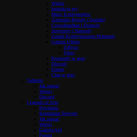
Wieści
Instrukcja gry
Mapy Kontynentów
Autorskie Reguły i Dodatki
Crowdfunding i Donacje
Suwereny i Nagrody
Zostań Kontrybutorem Britannii!
Galeria Ultimy
Zdjęcia
Filmy
Komendy w grze
Discord
Forum
Chat w grze
Valheim
Jak zagrać
Wieści
Discord
Legends of Aria
Powitanie
Regulamin Serwera
Jak zagrać
Wieści
Galeria Arii
Forum