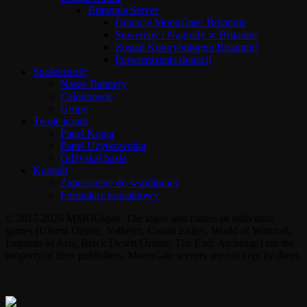
Britannia Server
Donacje MoonGate: Britannia
Suwereny i Nagrody w Britannii
Zostań Kontrybutorem Britannii!
Potwierdzenia donacji
Społeczność
Nasze Bannery
Członkowie
Grupy
Twoje konto
Panel Konta
Panel Użytkownika
Odzyskaj hasło
Kontakt
Zaproszenie do współpracy
Formularz kontaktowy
© 2017-2026 MMOGspot. The logos and names of individual
games (Ultima Online, Valheim, Conan Exiles, World of Warcraft,
Legends of Aria, Black Desert Online, The End, Archeage) are the
property of their publishers. MoonGate servers are not kept by them.