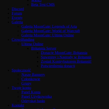
Wieści
Beta Test CMS
Discord
Forum
Eventy
Galeria
Galeria MoonGate: Legends of Aria
Galeria MoonGate: World of Warcraft
Galeria MoonGate: Ultima Online
Crowdfunding
Ultima Online
Britannia Server
Donacje MoonGate: Britannia
Suwereny i Nagrody w Britannii
Zostań Kontrybutorem Britannii!
Potwierdzenia donacji
Społeczność
Nasze Bannery
Członkowie
Grupy
Twoje konto
Panel Konta
Panel Użytkownika
Odzyskaj hasło
Kontakt