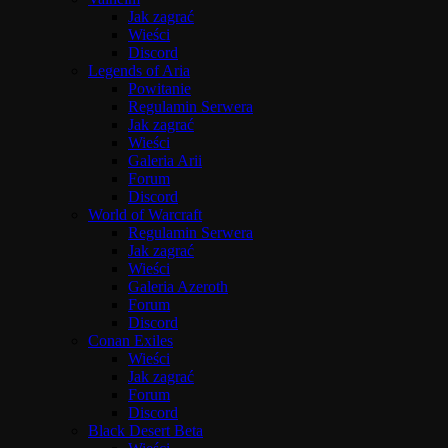
Jak zagrać
Wieści
Discord
Legends of Aria
Powitanie
Regulamin Serwera
Jak zagrać
Wieści
Galeria Arii
Forum
Discord
World of Warcraft
Regulamin Serwera
Jak zagrać
Wieści
Galeria Azeroth
Forum
Discord
Conan Exiles
Wieści
Jak zagrać
Forum
Discord
Black Desert Beta