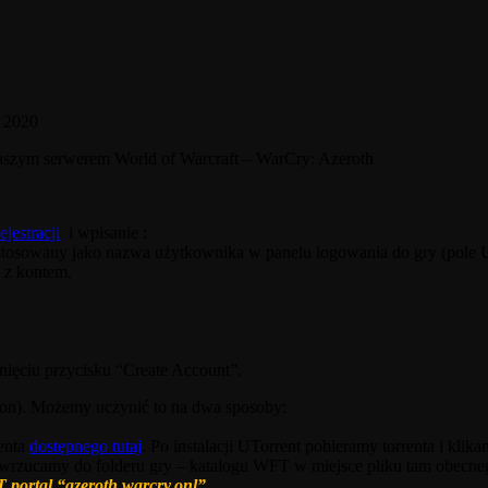
, 2020
 naszym serwerem World of Warcraft – WarCry: Azeroth
jestracji
i wpisanie :
e stosowany jako nazwa użytkownika w panelu logowania do gry (pole
 z kontem.
nięciu przycisku “Create Account”.
gion). Możemy uczynić to na dwa sposoby:
renta
dostępnego tutaj
. Po instalacji UTorrent pobieramy torrenta i klik
i wrzucamy do folderu gry – katalogu WFT w miejsce pliku tam obecneg
 portal “azeroth.warcry.onl”
.