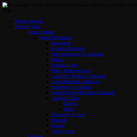
Skip
Strona główna
Serwery Gier
Ultima Online
Serwer Britannia
Powitanie
Kodeks Britannii
Jak zamieszkać w Britannii
Wieści
Instrukcja gry
Mapy Kontynentów
Autorskie Reguły i Dodatki
Crowdfunding i Donacje
Suwereny i Nagrody
Zostań Kontrybutorem Britannii!
Galeria Ultimy
Zdjęcia
Filmy
Komendy w grze
Discord
Forum
Chat w grze
Valheim