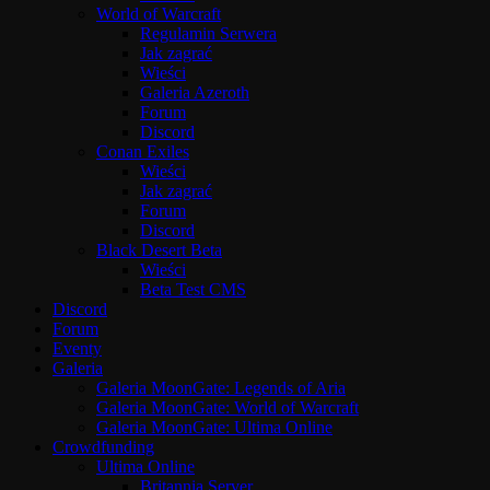
World of Warcraft
Regulamin Serwera
Jak zagrać
Wieści
Galeria Azeroth
Forum
Discord
Conan Exiles
Wieści
Jak zagrać
Forum
Discord
Black Desert Beta
Wieści
Beta Test CMS
Discord
Forum
Eventy
Galeria
Galeria MoonGate: Legends of Aria
Galeria MoonGate: World of Warcraft
Galeria MoonGate: Ultima Online
Crowdfunding
Ultima Online
Britannia Server