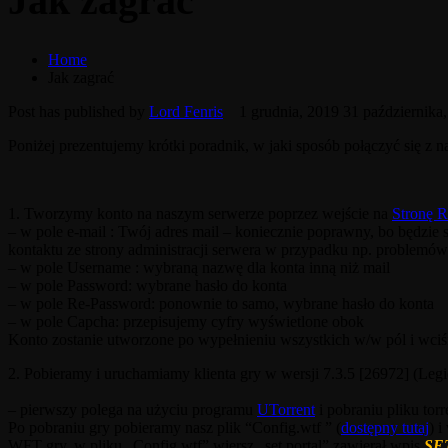
Jak zagrać
Home
Jak zagrać
Post has published by
Lord Fenris
1 grudnia, 2019
31 października
Poniżej prezentujemy krótki poradnik, w jaki sposób połączyć się z
1. Tworzymy konto na naszym serwerze poprzez wejście na
Stronę Re
– w pole e-mail : Twój adres mail – koniecznie poprawny, bo będzi
kontaktu ze strony administracji serwera w przypadku np. problemów
– w pole Username : wybraną nazwę dla konta inną niż mail
– w pole Password: wybrane hasło do konta
– w pole Re-Password: ponownie to samo, wybrane hasło do konta
– w pole Capcha: przepisujemy cyfry wyświetlone obok
Konto zostanie utworzone po wypełnieniu wszystkich w/w pól i wciś
2. Pobieramy i uruchamiamy klienta gry w wersji 7.3.5 [26972] (Le
– pierwszy polega na użyciu programu
UTorrent
i pobraniu pliku tor
Po pobraniu gry pobieramy nasz plik “Config.wtf ” (
dostępny tutaj
) 
WFT gry, w pliku „Config.wtf” wiersz „set portal” zawierał wpis
SET