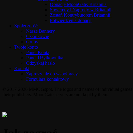
Donacje MoonGate: Britannia
Suwereny i Nagrody w Britannii
Zostań Kontrybutorem Britannii!
Potwierdzenia donacji
Społeczność
Nasze Bannery
Członkowie
Grupy
Twoje konto
Panel Konta
Panel Użytkownika
Odzyskaj hasło
Kontakt
Zaproszenie do współpracy
Formularz kontaktowy
© 2017-2026 MMOGspot. The logos and names of individual games (Ul
their publishers. MoonGate servers are not kept by them.