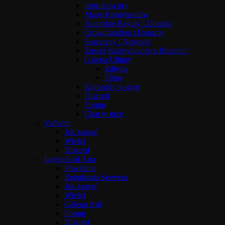
Instrukcja gry
Mapy Kontynentów
Autorskie Reguły i Dodatki
Crowdfunding i Donacje
Suwereny i Nagrody
Zostań Kontrybutorem Britannii!
Galeria Ultimy
Zdjęcia
Filmy
Komendy w grze
Discord
Forum
Chat w grze
Valheim
Jak zagrać
Wieści
Discord
Legends of Aria
Powitanie
Regulamin Serwera
Jak zagrać
Wieści
Galeria Arii
Forum
Discord