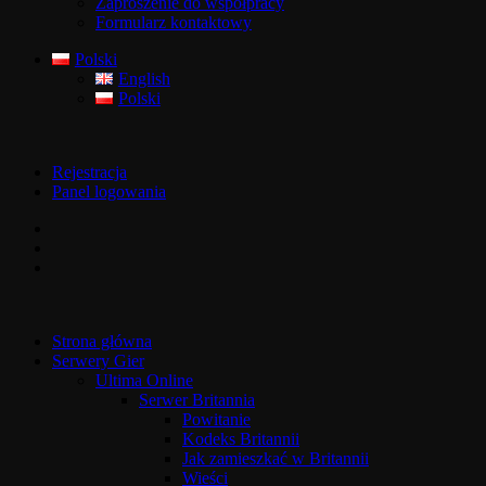
Zaproszenie do współpracy
Formularz kontaktowy
Polski
English
Polski
Rejestracja
Panel logowania
Strona główna
Serwery Gier
Ultima Online
Serwer Britannia
Powitanie
Kodeks Britannii
Jak zamieszkać w Britannii
Wieści