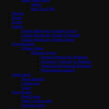
Black Desert Beta
Wieści
Beta Test CMS
Discord
Forum
Eventy
Galeria
Galeria MoonGate: Legends of Aria
Galeria MoonGate: World of Warcraft
Galeria MoonGate: Ultima Online
Crowdfunding
Ultima Online
Britannia Server
Donacje MoonGate: Britannia
Suwereny i Nagrody w Britannii
Zostań Kontrybutorem Britannii!
Potwierdzenia donacji
Społeczność
Nasze Bannery
Członkowie
Grupy
Twoje konto
Panel Konta
Panel Użytkownika
Odzyskaj hasło