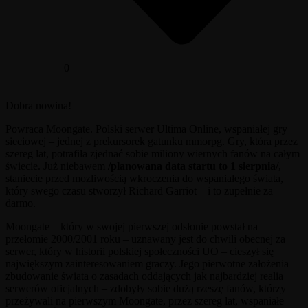
0
Dobra nowina!
Powraca Moongate. Polski serwer Ultima Online, wspaniałej gry
sieciowej – jednej z prekursorek gatunku mmorpg. Gry, która przez
szereg lat, potrafiła zjednać sobie miliony wiernych fanów na całym
świecie. Już niebawem
/planowana data startu to 1 sierpnia/
,
staniecie przed mozliwością wkroczenia do wspaniałego świata,
który swego czasu stworzył Richard Garriot – i to zupełnie za
darmo.
Moongate – który w swojej pierwszej odsłonie powstał na
przełomie 2000/2001 roku – uznawany jest do chwili obecnej za
serwer, który w historii polskiej społeczności UO – cieszył się
największym zainteresowaniem graczy. Jego pierwotne założenia –
zbudowanie świata o zasadach oddających jak najbardziej realia
serwerów oficjalnych – zdobyły sobie dużą rzeszę fanów, którzy
przeżywali na pierwszym Moongate, przez szereg lat, wspaniałe