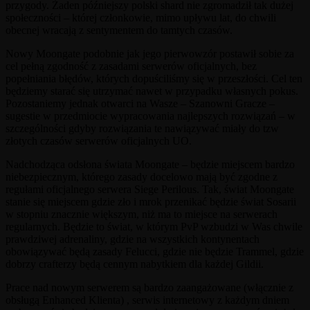
przygody. Żaden późniejszy polski shard nie zgromadził tak dużej
społeczności – której członkowie, mimo upływu lat, do chwili
obecnej wracają z sentymentem do tamtych czasów.
Nowy Moongate podobnie jak jego pierwowzór postawił sobie za
cel pełną zgodność z zasadami serwerów oficjalnych, bez
popełniania błędów, których dopuściliśmy się w przeszłości. Cel ten
będziemy starać się utrzymać nawet w przypadku własnych pokus.
Pozostaniemy jednak otwarci na Wasze – Szanowni Gracze –
sugestie w przedmiocie wypracowania najlepszych rozwiązań – w
szczególności gdyby rozwiązania te nawiązywać miały do tzw
złotych czasów serwerów oficjalnych UO.
Nadchodząca odsłona świata Moongate – będzie miejscem bardzo
niebezpiecznym, którego zasady docelowo mają być zgodne z
regułami oficjalnego serwera Siege Perilous. Tak, świat Moongate
stanie się miejscem gdzie zło i mrok przenikać będzie świat Sosarii
w stopniu znacznie większym, niż ma to miejsce na serwerach
regularnych. Będzie to świat, w którym PvP wzbudzi w Was chwile
prawdziwej adrenaliny, gdzie na wszystkich kontynentach
obowiązywać będą zasady Felucci, gdzie nie będzie Trammel, gdzie
dobrzy crafterzy będą cennym nabytkiem dla każdej Gildii.
Prace nad nowym serwerem są bardzo zaangażowane (włącznie z
obsługą Enhanced Klienta) , serwis internetowy z każdym dniem