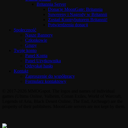
Britannia Server
Donacje MoonGate: Britannia
Suwereny i Nagrody w Britannii
Zostań Kontrybutorem Britannii!
Potwierdzenia donacji
Społeczność
Nasze Bannery
Członkowie
Grupy
Twoje konto
Panel Konta
Panel Użytkownika
Odzyskaj hasło
Kontakt
Zaproszenie do współpracy
Formularz kontaktowy
© 2017-2026 MMOGspot. The logos and names of individual
games (Ultima Online, Valheim, Conan Exiles, World of Warcraft,
Legends of Aria, Black Desert Online, The End, Archeage) are the
property of their publishers. MoonGate servers are not kept by them.