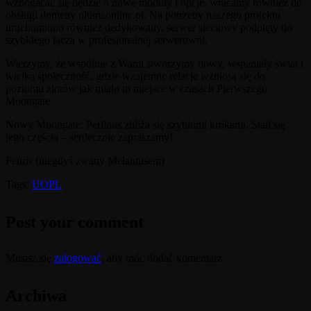
wzbogacać się będzie o nowe moduły i opcje, wracamy również do
obsługi domeny ultimaonline.pl. Na potrzeby naszego projektu
uruchomiono również dedykowany, serwer sieciowy podpięty do
szybkiego łącza w profesjonalnej serwerowni.
Wierzymy, że wspólnie z Wami stworzymy nowy, wspaniały świat i
wielką społeczność, gdzie wzajemne relacje wzniosą się do
poziomu zlotów jak miało to miejsce w czasach Pierwszego
Moongate.
Nowy Moongate: Perilous zbliża się szybkimi krokami. Stań się
jego częścią – serdecznie zapraszamy!
Fenris (niegdyś zwany Melantusem)
Tags:
UOPL
Post your comment
Musisz się
zalogować
, aby móc dodać komentarz.
Archiwa