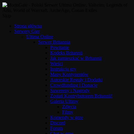
Skip
Strona główna
Serwery Gier
Ultima Online
Serwer Britannia
Powitanie
Kodeks Britannii
Jak zamieszkać w Britannii
Wieści
Instrukcja gry
Mapy Kontynentów
Autorskie Reguły i Dodatki
Crowdfunding i Donacje
Suwereny i Nagrody
Zostań Kontrybutorem Britannii!
Galeria Ultimy
Zdjęcia
Filmy
Komendy w grze
Discord
Forum
Chat w grze