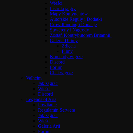
Wieści
Instrukcja gry
Mapy Kontynentów
Autorskie Reguły i Dodatki
Crowdfunding i Donacje
Suwereny i Nagrody
Zostań Kontrybutorem Britannii!
Galeria Ultimy
Zdjęcia
Filmy
Komendy w grze
Discord
Forum
Chat w grze
Valheim
Jak zagrać
Wieści
Discord
Legends of Aria
Powitanie
Regulamin Serwera
Jak zagrać
Wieści
Galeria Arii
Forum