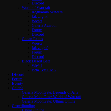
Discord
World of Warcraft
Regulamin Serwera
Jak zagrać
Wieści
Galeria Azeroth
Forum
Discord
Conan Exiles
Wieści
Jak zagrać
Forum
Discord
Black Desert Beta
Wieści
Beta Test CMS
Discord
Forum
Eventy
Galeria
Galeria MoonGate: Legends of Aria
Galeria MoonGate: World of Warcraft
Galeria MoonGate: Ultima Online
Crowdfunding
Ultima Online