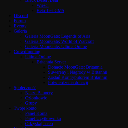
Black Desert Beta
Wieści
Beta Test CMS
Discord
Forum
Eventy
Galeria
Galeria MoonGate: Legends of Aria
Galeria MoonGate: World of Warcraft
Galeria MoonGate: Ultima Online
Crowdfunding
Ultima Online
Britannia Server
Donacje MoonGate: Britannia
Suwereny i Nagrody w Britannii
Zostań Kontrybutorem Britannii!
Potwierdzenia donacji
Społeczność
Nasze Bannery
Członkowie
Grupy
Twoje konto
Panel Konta
Panel Użytkownika
Odzyskaj hasło