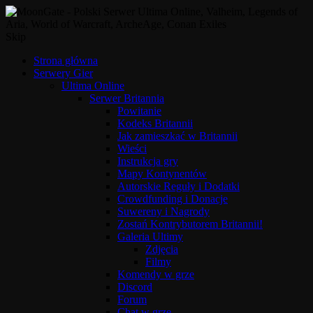
Skip
Strona główna
Serwery Gier
Ultima Online
Serwer Britannia
Powitanie
Kodeks Britannii
Jak zamieszkać w Britannii
Wieści
Instrukcja gry
Mapy Kontynentów
Autorskie Reguły i Dodatki
Crowdfunding i Donacje
Suwereny i Nagrody
Zostań Kontrybutorem Britannii!
Galeria Ultimy
Zdjęcia
Filmy
Komendy w grze
Discord
Forum
Chat w grze