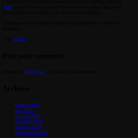
– zdolność Whispering stosowana w ramach Taming Mastery
(
link
) umożliwia teraz dodatkowo szkolenie postaci gracza w
umiejętnościach Animal Lore oraz Animal Taming
Dodatkowo uruchomiony został Targ Handlowy w Mieście
Magincia.
Tags:
UOPL
Post your comment
Musisz się
zalogować
, aby móc dodać komentarz.
Archiwa
marzec 2021
luty 2021
styczeń 2021
grudzień 2020
listopad 2020
październik 2020