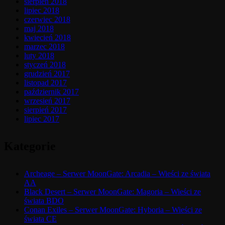
sierpień 2018
lipiec 2018
czerwiec 2018
maj 2018
kwiecień 2018
marzec 2018
luty 2018
styczeń 2018
grudzień 2017
listopad 2017
październik 2017
wrzesień 2017
sierpień 2017
lipiec 2017
Kategorie
Archeage – Serwer MoonGate: Arcadia – Wieści ze świata
AA
Black Desert – Serwer MoonGate: Magoria – Wieści ze
świata BDO
Conan Exiles – Serwer MoonGate: Hyboria – Wieści ze
świata CE