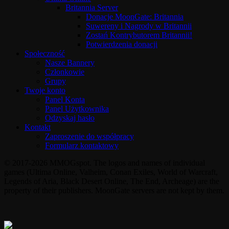
Britannia Server
Donacje MoonGate: Britannia
Suwereny i Nagrody w Britannii
Zostań Kontrybutorem Britannii!
Potwierdzenia donacji
Społeczność
Nasze Bannery
Członkowie
Grupy
Twoje konto
Panel Konta
Panel Użytkownika
Odzyskaj hasło
Kontakt
Zaproszenie do współpracy
Formularz kontaktowy
© 2017-2026 MMOGspot. The logos and names of individual
games (Ultima Online, Valheim, Conan Exiles, World of Warcraft,
Legends of Aria, Black Desert Online, The End, Archeage) are the
property of their publishers. MoonGate servers are not kept by them.