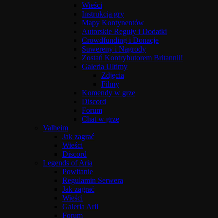
Wieści
Instrukcja gry
Mapy Kontynentów
Autorskie Reguły i Dodatki
Crowdfunding i Donacje
Suwereny i Nagrody
Zostań Kontrybutorem Britannii!
Galeria Ultimy
Zdjęcia
Filmy
Komendy w grze
Discord
Forum
Chat w grze
Valheim
Jak zagrać
Wieści
Discord
Legends of Aria
Powitanie
Regulamin Serwera
Jak zagrać
Wieści
Galeria Arii
Forum