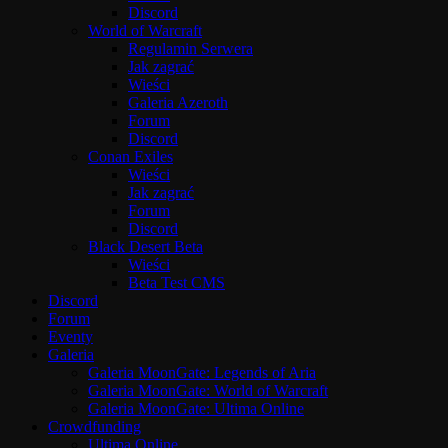
Discord
World of Warcraft
Regulamin Serwera
Jak zagrać
Wieści
Galeria Azeroth
Forum
Discord
Conan Exiles
Wieści
Jak zagrać
Forum
Discord
Black Desert Beta
Wieści
Beta Test CMS
Discord
Forum
Eventy
Galeria
Galeria MoonGate: Legends of Aria
Galeria MoonGate: World of Warcraft
Galeria MoonGate: Ultima Online
Crowdfunding
Ultima Online