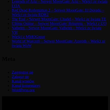
Legends of Aria – Serwer MoonGate: Aria – Wieści ze świata
LOA
Red Dead Redemption 2 – Serwer MoonGate: El Dorado –
Wieści ze świata RDR2
The End – Serwer MoonGate: Citadel – Wieści ze świata TE
Ultima Online – Serwer MoonGate: Britannia – Wieści z UO
Valheim – Serwer MoonGate: Valheim – Wieści ze świata
VH
Wieści z MMOGspot
World of Warcraft – Serwer MoonGate: Azeroth – Wieści ze
świata WoW
Meta
Zarejestruj się
Zaloguj się
Kanał wpisów
Kanał komentarzy
WordPress.org
© 2017-2026 MMOGspot. The logos and names of individual