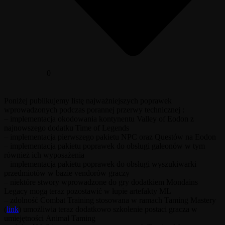
0
Poniżej publikujemy listę najważniejszych poprawek
wprowadzonych podczas porannej przerwy technicznej :
– implementacja okodowania kontynentu Valley of Eodon z
najnowszego dodatku Time of Legends
– implementacja pierwszego pakietu NPC oraz Questów na Eodon
– implementacja pakietu poprawek do obsługi galeonów w tym
również ich wyposażenia
– implementacja pakietu poprawek do obsługi wyszukiwarki
przedmiotów w bazie vendorów graczy
– niektóre stwory wprowadzone do gry dodatkiem Mondains
Legacy mogą teraz pozostawić w łupie artefakty ML
– zdolność Combat Training stosowana w ramach Taming Mastery
(
link
) umożliwia teraz dodatkowo szkolenie postaci gracza w
umiejętności Animal Taming