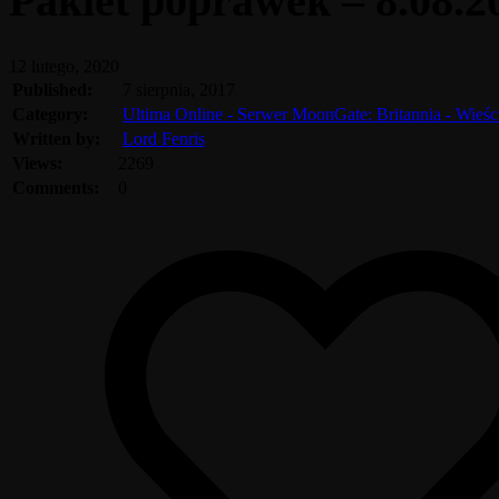
Pakiet poprawek – 8.08.2
12 lutego, 2020
Published:
7 sierpnia, 2017
Category:
Ultima Online - Serwer MoonGate: Britannia - Wieś
Written by:
Lord Fenris
Views:
2269
Comments:
0