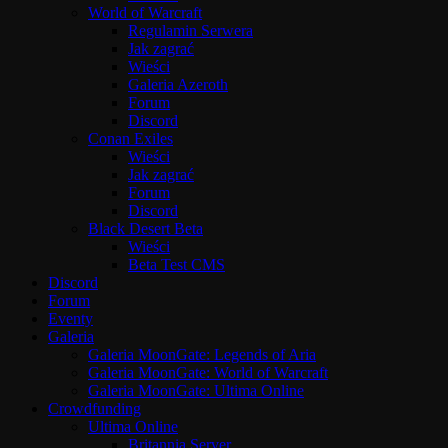
World of Warcraft
Regulamin Serwera
Jak zagrać
Wieści
Galeria Azeroth
Forum
Discord
Conan Exiles
Wieści
Jak zagrać
Forum
Discord
Black Desert Beta
Wieści
Beta Test CMS
Discord
Forum
Eventy
Galeria
Galeria MoonGate: Legends of Aria
Galeria MoonGate: World of Warcraft
Galeria MoonGate: Ultima Online
Crowdfunding
Ultima Online
Britannia Server