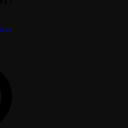
017
ci z UO