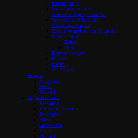
Instrukcja gry
Mapy Kontynentów
Autorskie Reguły i Dodatki
Crowdfunding i Donacje
Suwereny i Nagrody
Zostań Kontrybutorem Britannii!
Galeria Ultimy
Zdjęcia
Filmy
Komendy w grze
Discord
Forum
Chat w grze
Valheim
Jak zagrać
Wieści
Discord
Legends of Aria
Powitanie
Regulamin Serwera
Jak zagrać
Wieści
Galeria Arii
Forum
Discord