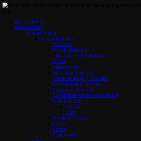
Skip
Strona główna
Serwery Gier
Ultima Online
Serwer Britannia
Powitanie
Kodeks Britannii
Jak zamieszkać w Britannii
Wieści
Instrukcja gry
Mapy Kontynentów
Autorskie Reguły i Dodatki
Crowdfunding i Donacje
Suwereny i Nagrody
Zostań Kontrybutorem Britannii!
Galeria Ultimy
Zdjęcia
Filmy
Komendy w grze
Discord
Forum
Chat w grze
Valheim