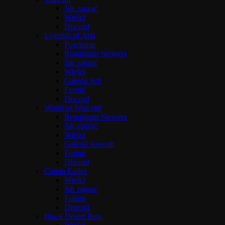
Jak zagrać
Wieści
Discord
Legends of Aria
Powitanie
Regulamin Serwera
Jak zagrać
Wieści
Galeria Arii
Forum
Discord
World of Warcraft
Regulamin Serwera
Jak zagrać
Wieści
Galeria Azeroth
Forum
Discord
Conan Exiles
Wieści
Jak zagrać
Forum
Discord
Black Desert Beta