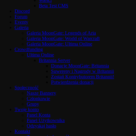
Wieści
Beta Test CMS
Discord
Forum
Eventy
Galeria
Galeria MoonGate: Legends of Aria
Galeria MoonGate: World of Warcraft
Galeria MoonGate: Ultima Online
Crowdfunding
Ultima Online
Britannia Server
Donacje MoonGate: Britannia
Suwereny i Nagrody w Britannii
Zostań Kontrybutorem Britannii!
Potwierdzenia donacji
Społeczność
Nasze Bannery
Członkowie
Grupy
Twoje konto
Panel Konta
Panel Użytkownika
Odzyskaj hasło
Kontakt