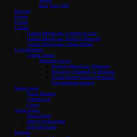
Wieści
Beta Test CMS
Discord
Forum
Eventy
Galeria
Galeria MoonGate: Legends of Aria
Galeria MoonGate: World of Warcraft
Galeria MoonGate: Ultima Online
Crowdfunding
Ultima Online
Britannia Server
Donacje MoonGate: Britannia
Suwereny i Nagrody w Britannii
Zostań Kontrybutorem Britannii!
Potwierdzenia donacji
Społeczność
Nasze Bannery
Członkowie
Grupy
Twoje konto
Panel Konta
Panel Użytkownika
Odzyskaj hasło
Kontakt