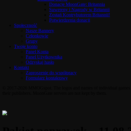
Donacje MoonGate: Britannia
Suwereny i Nagrody w Britannii
Zostań Kontrybutorem Britannii!
Potwierdzenia donacji
Społeczność
Nasze Bannery
Członkowie
Grupy
Twoje konto
Panel Konta
Panel Użytkownika
Odzyskaj hasło
Kontakt
Zaproszenie do współpracy
Formularz kontaktowy
© 2017-2026 MMOGspot. The logos and names of individual games (Ul
their publishers. MoonGate servers are not kept by them.