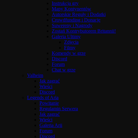
Instrukcja gry
Mapy Kontynentów
Autorskie Reguły i Dodatki
Crowdfunding i Donacje
Suwereny i Nagrody
Zostań Kontrybutorem Britannii!
Galeria Ultimy
Zdjęcia
Filmy
Komendy w grze
Discord
Forum
Chat w grze
Valheim
Jak zagrać
Wieści
Discord
Legends of Aria
Powitanie
Regulamin Serwera
Jak zagrać
Wieści
Galeria Arii
Forum
Discord