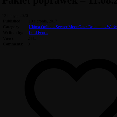
Pakiet poprawek – 11.08.
12 lutego, 2020
Published:
10 sierpnia, 2017
Category:
Ultima Online - Serwer MoonGate: Britannia - Wieś
Written by:
Lord Fenris
Views:
2441
Comments:
0