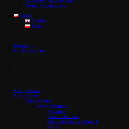
Zaproszenie do współpracy
Formularz kontaktowy
Polski
English
Polski
Rejestracja
Panel logowania
Strona główna
Serwery Gier
Ultima Online
Serwer Britannia
Powitanie
Kodeks Britannii
Jak zamieszkać w Britannii
Wieści