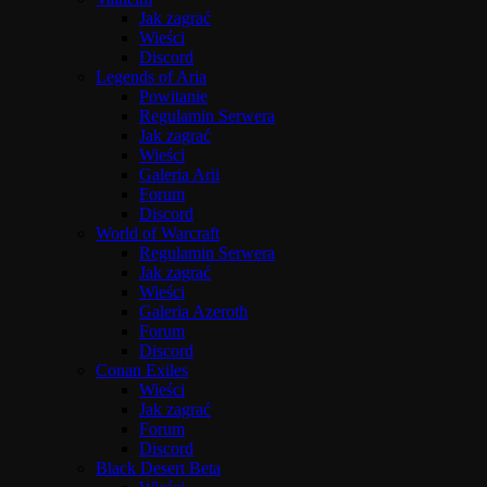
Jak zagrać
Wieści
Discord
Legends of Aria
Powitanie
Regulamin Serwera
Jak zagrać
Wieści
Galeria Arii
Forum
Discord
World of Warcraft
Regulamin Serwera
Jak zagrać
Wieści
Galeria Azeroth
Forum
Discord
Conan Exiles
Wieści
Jak zagrać
Forum
Discord
Black Desert Beta