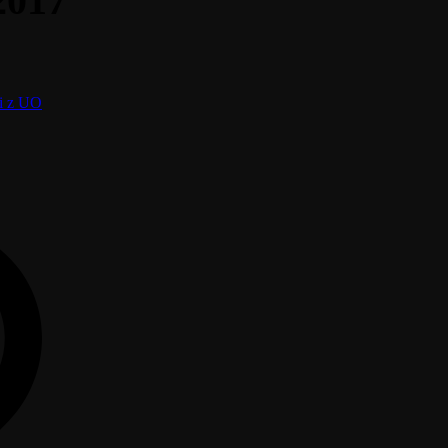
2017
ci z UO