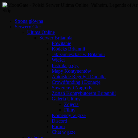
Skip
Strona główna
Serwery Gier
Ultima Online
Serwer Britannia
Powitanie
Kodeks Britannii
Jak zamieszkać w Britannii
Wieści
Instrukcja gry
Mapy Kontynentów
Autorskie Reguły i Dodatki
Crowdfunding i Donacje
Suwereny i Nagrody
Zostań Kontrybutorem Britannii!
Galeria Ultimy
Zdjęcia
Filmy
Komendy w grze
Discord
Forum
Chat w grze
Valheim