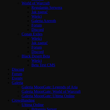
World of Warcraft
Regulamin Serwera
Jak zagrać
Wieści
Galeria Azeroth
Forum
Discord
Conan Exiles
Wieści
Jak zagrać
Forum
Discord
Black Desert Beta
Wieści
Beta Test CMS
Discord
Forum
Eventy
Galeria
Galeria MoonGate: Legends of Aria
Galeria MoonGate: World of Warcraft
Galeria MoonGate: Ultima Online
Crowdfunding
Ultima Online
Britannia Server