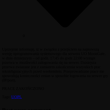
0
Uprzejmie informuję, iż w związku z przejściem na najnowszą
wersję oprogramowania systemowego dla serwera UO MoonGate,
w dniu dzisiejszym – od godz. 17:45 do godz 22:00 wystąpi
przerwa w mozliwości zalogowania się na serwer. Dzisiejsza
przerwa zwiazane jest z zamiarem zakończenia wszystkich prac
rekonfiguracyjnych przed weekendem. Przeprowadzane prace nie
spowodują konieczności zmian w sposobie logowania na serwer gry
(IP/port).
PRACE ZAKOŃCZONO
Tags:
UOPL