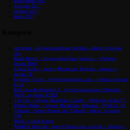
październik 2017
wrzesień 2017
sierpień 2017
lipiec 2017
Kategorie
Archeage – Serwer MoonGate: Arcadia – Wieści ze świata
AA
Black Desert – Serwer MoonGate: Magoria – Wieści ze
świata BDO
Conan Exiles – Serwer MoonGate: Hyboria – Wieści ze
świata CE
Legends of Aria – Serwer MoonGate: Aria – Wieści ze świata
LOA
Red Dead Redemption 2 – Serwer MoonGate: El Dorado –
Wieści ze świata RDR2
The End – Serwer MoonGate: Citadel – Wieści ze świata TE
Ultima Online – Serwer MoonGate: Britannia – Wieści z UO
Valheim – Serwer MoonGate: Valheim – Wieści ze świata
VH
Wieści z MMOGspot
World of Warcraft – Serwer MoonGate: Azeroth – Wieści ze