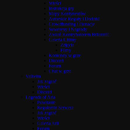
Wieści
Instrukcja gry
Mapy Kontynentów
Autorskie Reguły i Dodatki
Crowdfunding i Donacje
Suwereny i Nagrody
Zostań Kontrybutorem Britannii!
Galeria Ultimy
Zdjęcia
Filmy
Komendy w grze
Discord
Forum
Chat w grze
Valheim
Jak zagrać
Wieści
Discord
Legends of Aria
Powitanie
Regulamin Serwera
Jak zagrać
Wieści
Galeria Arii
Forum