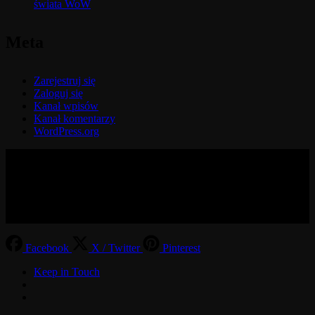
świata WoW
Meta
Zarejestruj się
Zaloguj się
Kanał wpisów
Kanał komentarzy
WordPress.org
© 2017-2026 MMOGspot. The logos and names of individual
games (Ultima Online, Valheim, Conan Exiles, World of Warcraft,
Legends of Aria, Black Desert Online, The End, Archeage) are the
property of their publishers. MoonGate servers are not kept by them.
Facebook
X / Twitter
Pinterest
Keep in Touch