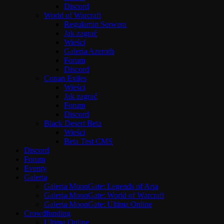
Discord
World of Warcraft
Regulamin Serwera
Jak zagrać
Wieści
Galeria Azeroth
Forum
Discord
Conan Exiles
Wieści
Jak zagrać
Forum
Discord
Black Desert Beta
Wieści
Beta Test CMS
Discord
Forum
Eventy
Galeria
Galeria MoonGate: Legends of Aria
Galeria MoonGate: World of Warcraft
Galeria MoonGate: Ultima Online
Crowdfunding
Ultima Online