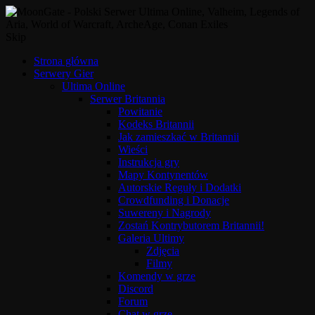
Skip
Strona główna
Serwery Gier
Ultima Online
Serwer Britannia
Powitanie
Kodeks Britannii
Jak zamieszkać w Britannii
Wieści
Instrukcja gry
Mapy Kontynentów
Autorskie Reguły i Dodatki
Crowdfunding i Donacje
Suwereny i Nagrody
Zostań Kontrybutorem Britannii!
Galeria Ultimy
Zdjęcia
Filmy
Komendy w grze
Discord
Forum
Chat w grze