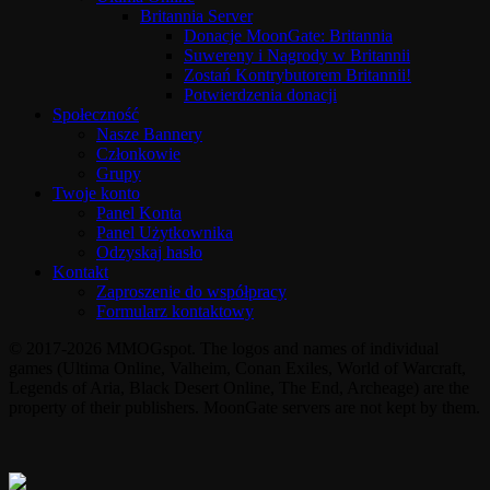
Britannia Server
Donacje MoonGate: Britannia
Suwereny i Nagrody w Britannii
Zostań Kontrybutorem Britannii!
Potwierdzenia donacji
Społeczność
Nasze Bannery
Członkowie
Grupy
Twoje konto
Panel Konta
Panel Użytkownika
Odzyskaj hasło
Kontakt
Zaproszenie do współpracy
Formularz kontaktowy
© 2017-2026 MMOGspot. The logos and names of individual
games (Ultima Online, Valheim, Conan Exiles, World of Warcraft,
Legends of Aria, Black Desert Online, The End, Archeage) are the
property of their publishers. MoonGate servers are not kept by them.