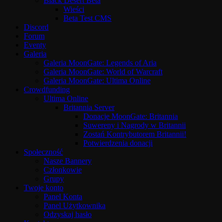
Black Desert Beta
Wieści
Beta Test CMS
Discord
Forum
Eventy
Galeria
Galeria MoonGate: Legends of Aria
Galeria MoonGate: World of Warcraft
Galeria MoonGate: Ultima Online
Crowdfunding
Ultima Online
Britannia Server
Donacje MoonGate: Britannia
Suwereny i Nagrody w Britannii
Zostań Kontrybutorem Britannii!
Potwierdzenia donacji
Społeczność
Nasze Bannery
Członkowie
Grupy
Twoje konto
Panel Konta
Panel Użytkownika
Odzyskaj hasło