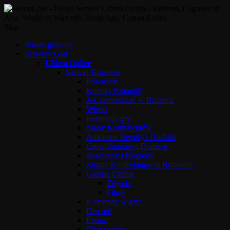
Skip
Strona główna
Serwery Gier
Ultima Online
Serwer Britannia
Powitanie
Kodeks Britannii
Jak zamieszkać w Britannii
Wieści
Instrukcja gry
Mapy Kontynentów
Autorskie Reguły i Dodatki
Crowdfunding i Donacje
Suwereny i Nagrody
Zostań Kontrybutorem Britannii!
Galeria Ultimy
Zdjęcia
Filmy
Komendy w grze
Discord
Forum
Chat w grze