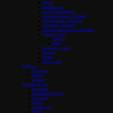
Wieści
Instrukcja gry
Mapy Kontynentów
Autorskie Reguły i Dodatki
Crowdfunding i Donacje
Suwereny i Nagrody
Zostań Kontrybutorem Britannii!
Galeria Ultimy
Zdjęcia
Filmy
Komendy w grze
Discord
Forum
Chat w grze
Valheim
Jak zagrać
Wieści
Discord
Legends of Aria
Powitanie
Regulamin Serwera
Jak zagrać
Wieści
Galeria Arii
Forum