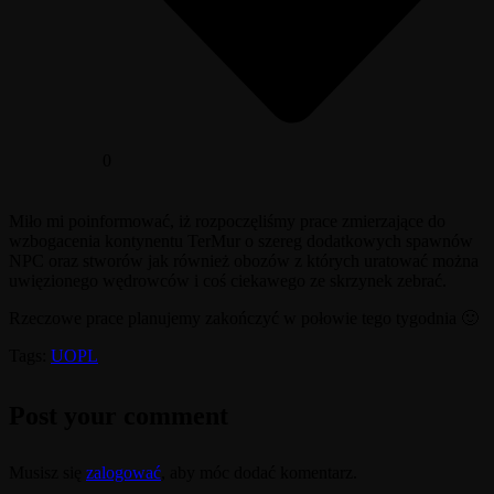
0
Miło mi poinformować, iż rozpoczęliśmy prace zmierzające do
wzbogacenia kontynentu TerMur o szereg dodatkowych spawnów
NPC oraz stworów jak również obozów z których uratować można
uwięzionego wędrowców i coś ciekawego ze skrzynek zebrać.
Rzeczowe prace planujemy zakończyć w połowie tego tygodnia 🙂
Tags:
UOPL
Post your comment
Musisz się
zalogować
, aby móc dodać komentarz.