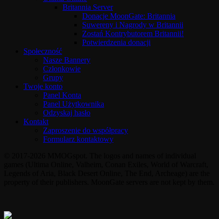
Britannia Server
Donacje MoonGate: Britannia
Suwereny i Nagrody w Britannii
Zostań Kontrybutorem Britannii!
Potwierdzenia donacji
Społeczność
Nasze Bannery
Członkowie
Grupy
Twoje konto
Panel Konta
Panel Użytkownika
Odzyskaj hasło
Kontakt
Zaproszenie do współpracy
Formularz kontaktowy
© 2017-2026 MMOGspot. The logos and names of individual
games (Ultima Online, Valheim, Conan Exiles, World of Warcraft,
Legends of Aria, Black Desert Online, The End, Archeage) are the
property of their publishers. MoonGate servers are not kept by them.