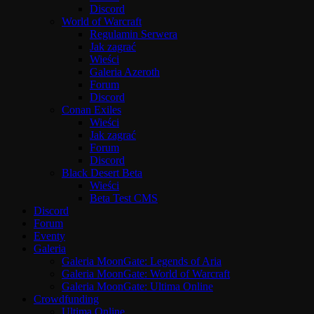
Discord
World of Warcraft
Regulamin Serwera
Jak zagrać
Wieści
Galeria Azeroth
Forum
Discord
Conan Exiles
Wieści
Jak zagrać
Forum
Discord
Black Desert Beta
Wieści
Beta Test CMS
Discord
Forum
Eventy
Galeria
Galeria MoonGate: Legends of Aria
Galeria MoonGate: World of Warcraft
Galeria MoonGate: Ultima Online
Crowdfunding
Ultima Online