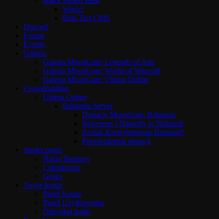
Black Desert Beta
Wieści
Beta Test CMS
Discord
Forum
Eventy
Galeria
Galeria MoonGate: Legends of Aria
Galeria MoonGate: World of Warcraft
Galeria MoonGate: Ultima Online
Crowdfunding
Ultima Online
Britannia Server
Donacje MoonGate: Britannia
Suwereny i Nagrody w Britannii
Zostań Kontrybutorem Britannii!
Potwierdzenia donacji
Społeczność
Nasze Bannery
Członkowie
Grupy
Twoje konto
Panel Konta
Panel Użytkownika
Odzyskaj hasło