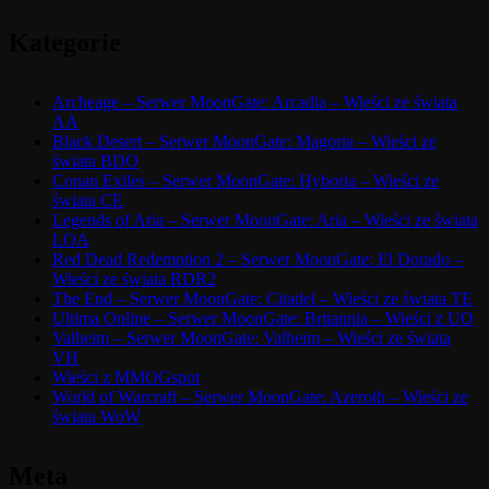
Kategorie
Archeage – Serwer MoonGate: Arcadia – Wieści ze świata
AA
Black Desert – Serwer MoonGate: Magoria – Wieści ze
świata BDO
Conan Exiles – Serwer MoonGate: Hyboria – Wieści ze
świata CE
Legends of Aria – Serwer MoonGate: Aria – Wieści ze świata
LOA
Red Dead Redemption 2 – Serwer MoonGate: El Dorado –
Wieści ze świata RDR2
The End – Serwer MoonGate: Citadel – Wieści ze świata TE
Ultima Online – Serwer MoonGate: Britannia – Wieści z UO
Valheim – Serwer MoonGate: Valheim – Wieści ze świata
VH
Wieści z MMOGspot
World of Warcraft – Serwer MoonGate: Azeroth – Wieści ze
świata WoW
Meta