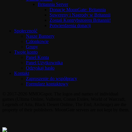
Britannia Server
Donacje MoonGate: Britannia
Suwereny i Nagrody w Britannii
Zostań Kontrybutorem Britannii!
Potwierdzenia donacji
Społeczność
Nasze Bannery
Członkowie
Grupy
Twoje konto
Panel Konta
Panel Użytkownika
Odzyskaj hasło
Kontakt
Zaproszenie do współpracy
Formularz kontaktowy
© 2017-2026 MMOGspot. The logos and names of individual
games (Ultima Online, Valheim, Conan Exiles, World of Warcraft,
Legends of Aria, Black Desert Online, The End, Archeage) are the
property of their publishers. MoonGate servers are not kept by them.