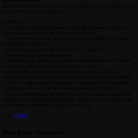
panelu logowania.
Korzystanie ze starszej wersji gry uniemożliwiać będzie połączenie
się z serwerem (kick klienta gry).
Dodatkowo:
– wdrożono poprawkę eliminującą błąd ograniczający możność
nauki zdolności u NPC po ostatniej aktualizacji;
– skorygowano parametry potencjału summona Rising Colossusa
oraz Skree i Kepetcha;
– w świecie gry pojawi się nowy stwór – Lifestealer –
http://www.uoguide.com/Lifestealer
– whispering nie będzie już umożliwiał przekroczenie przez petów
parametrów zdolności ponad dopuszczalne limity;
– maksymalny możliwy poziom punktowy i level zdolności
poisioning u stamowanych petów dostosowano do reguł EA/OSI;
– efekt czaru gate travel uzupełniono o dodatkowe 1 sekundowe
opóżnienie efektu – zgodnie z obecnymi regułami EA/OSI
– wprowadzono poprawkę eliminującą wyświetlanie wyposażenia
domów graczy przy ich przebudowie. Ogranicza to wystepowanie
ewentualnych opóźnień podczas tego procesu.
Tags:
UOPL
Post your comment