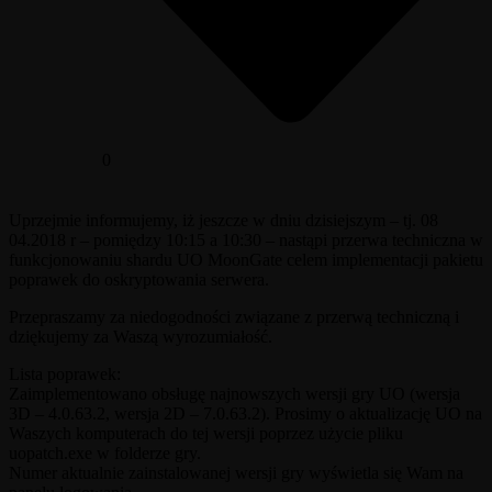
0
Uprzejmie informujemy, iż jeszcze w dniu dzisiejszym – tj. 08
04.2018 r – pomiędzy 10:15 a 10:30 – nastąpi przerwa techniczna w
funkcjonowaniu shardu UO MoonGate celem implementacji pakietu
poprawek do oskryptowania serwera.
Przepraszamy za niedogodności związane z przerwą techniczną i
dziękujemy za Waszą wyrozumiałość.
Lista poprawek:
Zaimplementowano obsługę najnowszych wersji gry UO (wersja
3D – 4.0.63.2, wersja 2D – 7.0.63.2). Prosimy o aktualizację UO na
Waszych komputerach do tej wersji poprzez użycie pliku
uopatch.exe w folderze gry.
Numer aktualnie zainstalowanej wersji gry wyświetla się Wam na