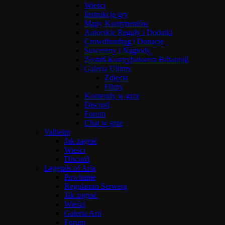
Wieści
Instrukcja gry
Mapy Kontynentów
Autorskie Reguły i Dodatki
Crowdfunding i Donacje
Suwereny i Nagrody
Zostań Kontrybutorem Britannii!
Galeria Ultimy
Zdjęcia
Filmy
Komendy w grze
Discord
Forum
Chat w grze
Valheim
Jak zagrać
Wieści
Discord
Legends of Aria
Powitanie
Regulamin Serwera
Jak zagrać
Wieści
Galeria Arii
Forum