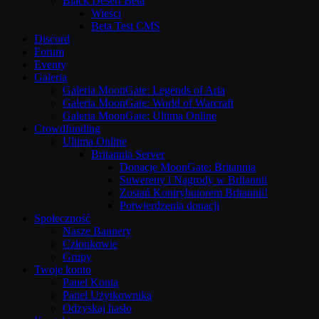
Black Desert Beta
Wieści
Beta Test CMS
Discord
Forum
Eventy
Galeria
Galeria MoonGate: Legends of Aria
Galeria MoonGate: World of Warcraft
Galeria MoonGate: Ultima Online
Crowdfunding
Ultima Online
Britannia Server
Donacje MoonGate: Britannia
Suwereny i Nagrody w Britannii
Zostań Kontrybutorem Britannii!
Potwierdzenia donacji
Społeczność
Nasze Bannery
Członkowie
Grupy
Twoje konto
Panel Konta
Panel Użytkownika
Odzyskaj hasło