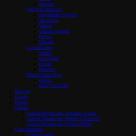
Discord
World of Warcraft
Regulamin Serwera
Jak zagrać
Wieści
Galeria Azeroth
Forum
Discord
Conan Exiles
Wieści
Jak zagrać
Forum
Discord
Black Desert Beta
Wieści
Beta Test CMS
Discord
Forum
Eventy
Galeria
Galeria MoonGate: Legends of Aria
Galeria MoonGate: World of Warcraft
Galeria MoonGate: Ultima Online
Crowdfunding
Ultima Online