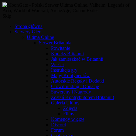
Skip
Strona główna
Serwery Gier
Ultima Online
Serwer Britannia
Powitanie
Kodeks Britannii
Jak zamieszkać w Britannii
Wieści
Instrukcja gry
Mapy Kontynentów
Autorskie Reguły i Dodatki
Crowdfunding i Donacje
Suwereny i Nagrody
Zostań Kontrybutorem Britannii!
Galeria Ultimy
Zdjęcia
Filmy
Komendy w grze
Discord
Forum
Chat w grze