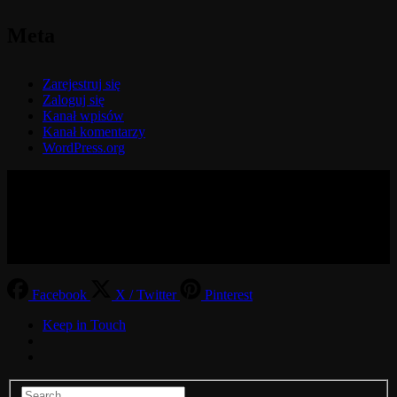
Meta
Zarejestruj się
Zaloguj się
Kanał wpisów
Kanał komentarzy
WordPress.org
© 2017-2026 MMOGspot. The logos and names of individual
games (Ultima Online, Valheim, Conan Exiles, World of Warcraft,
Legends of Aria, Black Desert Online, The End, Archeage) are the
property of their publishers. MoonGate servers are not kept by them.
Facebook
X / Twitter
Pinterest
Keep in Touch