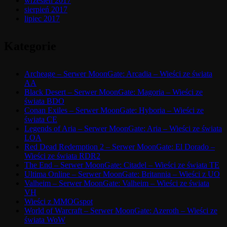
wrzesień 2017
sierpień 2017
lipiec 2017
Kategorie
Archeage – Serwer MoonGate: Arcadia – Wieści ze świata
AA
Black Desert – Serwer MoonGate: Magoria – Wieści ze
świata BDO
Conan Exiles – Serwer MoonGate: Hyboria – Wieści ze
świata CE
Legends of Aria – Serwer MoonGate: Aria – Wieści ze świata
LOA
Red Dead Redemption 2 – Serwer MoonGate: El Dorado –
Wieści ze świata RDR2
The End – Serwer MoonGate: Citadel – Wieści ze świata TE
Ultima Online – Serwer MoonGate: Britannia – Wieści z UO
Valheim – Serwer MoonGate: Valheim – Wieści ze świata
VH
Wieści z MMOGspot
World of Warcraft – Serwer MoonGate: Azeroth – Wieści ze
świata WoW