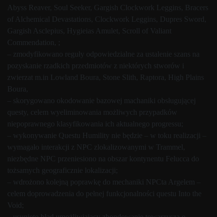
Abyss Reaver, Soul Seeker, Gargish Clockwork Leggins, Bracers
of Alchemical Devastations, Clockwork Leggins, Dupres Sword,
Gargish Asclepius, Hygieias Amulet, Scroll of Valiant
Commendation, ;
– zmodyfikowano reguły odpowiedzialne za ustalenie szans na
pozyskanie rzadkich przedmiotów z niektórych stworów i
zwierzat m.in Lowland Boura, Stone Slith, Raptora, High Plains
Boura,
– skorygowano okodowanie bazowej machaniki obsługującej
questy, celem wyeliminowania możliwych przypadków
niepoprawnego klasyfikowania ich aktualnego progressu;
– wykonywanie Questu Humility nie będzie – w toku realizacji –
wymagało interakcji z NPC zlokalizowanymi w Trammel,
niezbędne NPC przeniesiono na obszar kontynentu Felucca do
tożsamych geograficznie lokalizacji;
– wdrożono kolejną poprawkę do mechaniki NPCta Argelem –
celem doprowadzenia do pełnej funkcjonalności questu Into the
Void;
– usunięto błąd umożliwiający zbondowanie towarzysza o