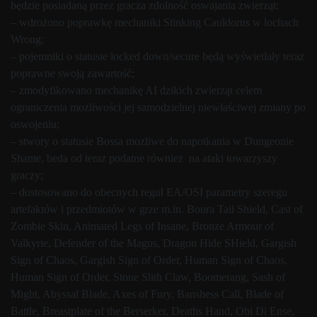
będzie posiadaną przez gracza zdolność oswajania zwierząt;
– wdrożono poprawkę mechaniki Stinking Cauldorns w lochach
Wrong;
– pojemniki o statusie locked down/secure będą wyświetlały teraz
poprawne swoją zawartość;
– zmodyfikowano mechanikę AI dzikich zwierząt celem
ograniczenia możliwości jej samodzielnej niewłaściwej zmiany po
oswojeniu;
– stwory o statusie Bossa mozliwe do napotkania w Dungeonie
Shame, beda od teraz podatne również na ataki towarzyszy
graczy;
– dostosowano do obecnych reguł EA/OSI parametry szeregu
artefaktów i przedmiotów w grze m.in. Boura Tail Shield, Cast of
Zombie Skin, Animated Legs of Insane, Bronze Armour of
Valkyrie, Defender of the Magus, Dragon Hide SHield, Gargish
Sign of Chaos, Gargish Sign of Order, Human Sign of Chaos,
Human Sign of Order, Stone Slith Claw, Boomerang, Sash of
Might, Abyssal Blade, Axes of Fury, Banshess Call, Blade of
Battle, Breastplate of the Berserker, Deaths Hand, Obi Di Ense,