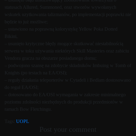
statusach Allured, Summoned, oraz stworów wywołanych
wskutek uzytkowania talizmanów, po implementacji poprawki nie
będzie to już możliwe;
– ustawiono na poprawną kolorystykę Yellow Poka Dotted
Bikini,
– usunięto krytyczne błędy mogące skutkować niestabilnością
serwera w toku używania niektórych Skill Masteries oraz zabiciu
Vendora gracza na obszarze posiadanego domu;
– podwojono szansę na zdobycie składników Imbuing w Tomb of
Knights (po testach na EA/OSI);
– reguły działania teleporterów w Cytadeli i Bedlam dostosowano
do reguł EA/OSI;
– dotosowano do EA/OSI wymagania w zakresie minimalnego
poziomu zdolności niezbędnych do produkcji przedmiotów w
ramach Bow Fletchingu.
Tags:
UOPL
Post your comment