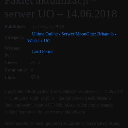
serwer UO – 14.06.2018
11 lutego, 2020
Published:
13 czerwca, 2018
Ultima Online - Serwer MoonGate: Britannia -
Category:
Wieści z UO
Written
Lord Fenris
by:
Views:
2373
Comments:
0
Likes:
0
Uprzejmie informujemy, iż w najbliższy czwartek – tj. 14.06.2018
r – pomiędzy 18:00 a 18:30 – nastąpi przerwa techniczna w
funkcjonowaniu shardu UO MoonGate celem implementacji
pakietu poprawek do oskryptowania serwera.
Przepraszamy za niedogodności związane z przerwą techniczną i