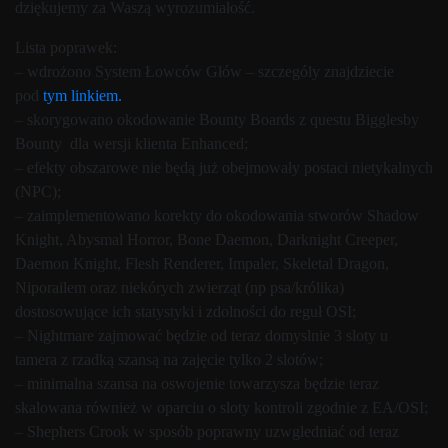
dziękujemy za Waszą wyrozumiałość.
Lista poprawek:
– wdrożono System Łowców Głów – szczególy znajdziecie
pod
tym linkiem.
– skorygowano okodowanie Bounty Boards z questu Bigglesby
Bounty dla wersji klienta Enhanced;
– efekty obszarowe nie będą już obejmowały postaci nietykalnych
(NPC);
– zaimplementowano korekty do okodowania stworów Shadow
Knight, Abysmal Horror, Bone Daemon, Darknight Creeper,
Daemon Knight, Flesh Renderer, Impaler, Skeletal Dragon,
Niporailem oraz niekórych zwierząt (np psa/królika)
dostosowujące ich statystyki i zdolności do reguł OSI;
– Nightmare zajmować będzie od teraz domyslnie 3 sloty u
tamera z rzadką szansą na zajęcie tylko 2 slotów;
– minimalna szansa na oswojenie towarzysza będzie teraz
skalowana również w oparciu o sloty kontroli zgodnie z EA/OSI;
– Shephers Crook w sposób poprawny uzwgledniać od teraz