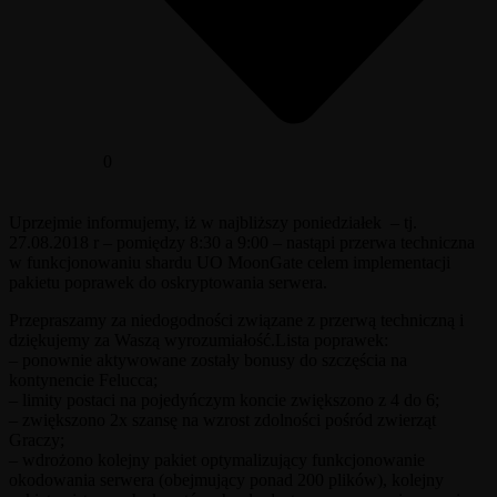
0
Uprzejmie informujemy, iż w najbliższy poniedziałek – tj.
27.08.2018 r – pomiędzy 8:30 a 9:00 – nastąpi przerwa techniczna
w funkcjonowaniu shardu UO MoonGate celem implementacji
pakietu poprawek do oskryptowania serwera.
Przepraszamy za niedogodności związane z przerwą techniczną i
dziękujemy za Waszą wyrozumiałość.Lista poprawek:
– ponownie aktywowane zostały bonusy do szczęścia na
kontynencie Felucca;
– limity postaci na pojedyńczym koncie zwiększono z 4 do 6;
– zwiększono 2x szansę na wzrost zdolności pośród zwierząt
Graczy;
– wdrożono kolejny pakiet optymalizujący funkcjonowanie
okodowania serwera (obejmujący ponad 200 plików), kolejny