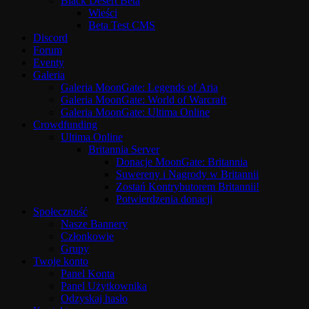
Black Desert Beta
Wieści
Beta Test CMS
Discord
Forum
Eventy
Galeria
Galeria MoonGate: Legends of Aria
Galeria MoonGate: World of Warcraft
Galeria MoonGate: Ultima Online
Crowdfunding
Ultima Online
Britannia Server
Donacje MoonGate: Britannia
Suwereny i Nagrody w Britannii
Zostań Kontrybutorem Britannii!
Potwierdzenia donacji
Społeczność
Nasze Bannery
Członkowie
Grupy
Twoje konto
Panel Konta
Panel Użytkownika
Odzyskaj hasło