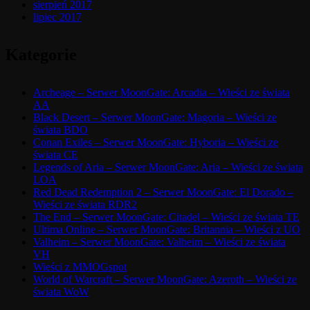
sierpień 2017
lipiec 2017
Kategorie
Archeage – Serwer MoonGate: Arcadia – Wieści ze świata
AA
Black Desert – Serwer MoonGate: Magoria – Wieści ze
świata BDO
Conan Exiles – Serwer MoonGate: Hyboria – Wieści ze
świata CE
Legends of Aria – Serwer MoonGate: Aria – Wieści ze świata
LOA
Red Dead Redemption 2 – Serwer MoonGate: El Dorado –
Wieści ze świata RDR2
The End – Serwer MoonGate: Citadel – Wieści ze świata TE
Ultima Online – Serwer MoonGate: Britannia – Wieści z UO
Valheim – Serwer MoonGate: Valheim – Wieści ze świata
VH
Wieści z MMOGspot
World of Warcraft – Serwer MoonGate: Azeroth – Wieści ze
świata WoW