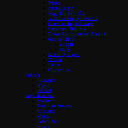
Wieści
Instrukcja gry
Mapy Kontynentów
Autorskie Reguły i Dodatki
Crowdfunding i Donacje
Suwereny i Nagrody
Zostań Kontrybutorem Britannii!
Galeria Ultimy
Zdjęcia
Filmy
Komendy w grze
Discord
Forum
Chat w grze
Valheim
Jak zagrać
Wieści
Discord
Legends of Aria
Powitanie
Regulamin Serwera
Jak zagrać
Wieści
Galeria Arii
Forum