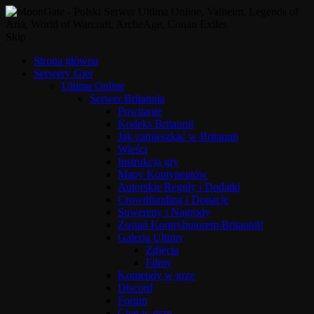
Skip
Strona główna
Serwery Gier
Ultima Online
Serwer Britannia
Powitanie
Kodeks Britannii
Jak zamieszkać w Britannii
Wieści
Instrukcja gry
Mapy Kontynentów
Autorskie Reguły i Dodatki
Crowdfunding i Donacje
Suwereny i Nagrody
Zostań Kontrybutorem Britannii!
Galeria Ultimy
Zdjęcia
Filmy
Komendy w grze
Discord
Forum
Chat w grze