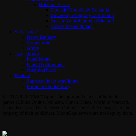
Britannia Server
Donacje MoonGate: Britannia
Suwereny i Nagrody w Britannii
Zostań Kontrybutorem Britannii!
Potwierdzenia donacji
Społeczność
Nasze Bannery
Członkowie
Grupy
Twoje konto
Panel Konta
Panel Użytkownika
Odzyskaj hasło
Kontakt
Zaproszenie do współpracy
Formularz kontaktowy
© 2017-2026 MMOGspot. The logos and names of individual
games (Ultima Online, Valheim, Conan Exiles, World of Warcraft,
Legends of Aria, Black Desert Online, The End, Archeage) are the
property of their publishers. MoonGate servers are not kept by them.