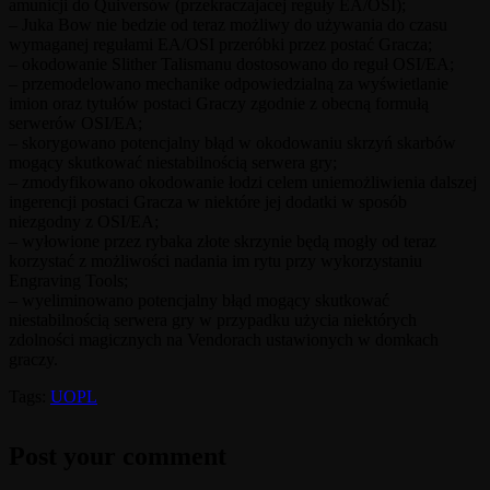
amunicji do Quiversów (przekraczajacej reguły EA/OSI);
– Juka Bow nie bedzie od teraz możliwy do używania do czasu
wymaganej regułami EA/OSI przeróbki przez postać Gracza;
– okodowanie Slither Talismanu dostosowano do reguł OSI/EA;
– przemodelowano mechanike odpowiedzialną za wyświetlanie
imion oraz tytułów postaci Graczy zgodnie z obecną formułą
serwerów OSI/EA;
– skorygowano potencjalny błąd w okodowaniu skrzyń skarbów
mogący skutkować niestabilnością serwera gry;
– zmodyfikowano okodowanie łodzi celem uniemożliwienia dalszej
ingerencji postaci Gracza w niektóre jej dodatki w sposób
niezgodny z OSI/EA;
– wyłowione przez rybaka złote skrzynie będą mogły od teraz
korzystać z możliwości nadania im rytu przy wykorzystaniu
Engraving Tools;
– wyeliminowano potencjalny błąd mogący skutkować
niestabilnością serwera gry w przypadku użycia niektórych
zdolności magicznych na Vendorach ustawionych w domkach
graczy.
Tags:
UOPL
Post your comment