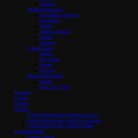
Discord
World of Warcraft
Regulamin Serwera
Jak zagrać
Wieści
Galeria Azeroth
Forum
Discord
Conan Exiles
Wieści
Jak zagrać
Forum
Discord
Black Desert Beta
Wieści
Beta Test CMS
Discord
Forum
Eventy
Galeria
Galeria MoonGate: Legends of Aria
Galeria MoonGate: World of Warcraft
Galeria MoonGate: Ultima Online
Crowdfunding
Ultima Online