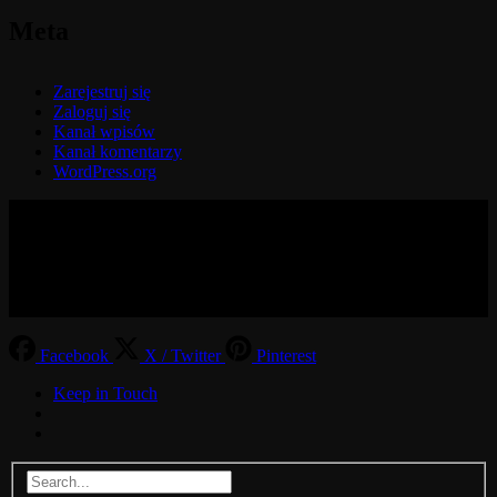
Meta
Zarejestruj się
Zaloguj się
Kanał wpisów
Kanał komentarzy
WordPress.org
© 2017-2026 MMOGspot. The logos and names of individual
games (Ultima Online, Valheim, Conan Exiles, World of Warcraft,
Legends of Aria, Black Desert Online, The End, Archeage) are the
property of their publishers. MoonGate servers are not kept by them.
Facebook
X / Twitter
Pinterest
Keep in Touch