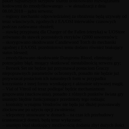
pakiet najstarszych skryptów shardu dostosowano rozwiązanami
kodowymi do zmodyfikowanego – w aktualizacji z dnia
08.08.2018 – jądra serwera;
– regiony mechaniki odpowiedzialnej za obrażenia będą uzywały od
teraz własciwych, zgodnych z EA/OSI interwałów czasowych
podczas zadawania obrażeń;
– stawkę przypisaną dla Charger of the Fallen (eteryka) w UOStore
zrównano do stawek pozostałych eteryków (2000 suwerenów);
– skorygowano okodowanie Candlewood Torch do mechaniki
zgodnej z EA/OSI, przedmiotowi temu dodano również brakujący
status blessed;
– zmodyfikowano okodowanie Dungeonu Blood, eliminując
potencjalny błąd, mogący skutkować niestabilnością serwera gry;
– Berserk Set nie będzie już przyznawał postaciom Graczy
niepoprawnych parametrów ochronnych, ponadto nie będzie już
przywracał postaciom ich naturalnych form w przypadku
korzystania z innej formy wynikającej z aktualnie używanej magii;
– Vial of Vitroil od teraz podlegać będzie mechanizmom
grupowania (stackowania), ponadto z różnych punktów świata gry
usunięto błędnie funkcjonujące przedmioty tego rodzaju;
– kontrakty wynajmu Vendorów nie będa juz dłużej pozostawały
zlockowane po użyciu opcji zwolnienia;
– teleportery stosowane w domach – na czas ich przebudowy
(customizacji domu), będą teraz wyłączane;
– usunięto błąd skutkujący możliwością dodania zbyt dużych ilości