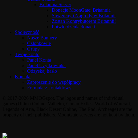
Britannia Server
Donacje MoonGate: Britannia
Suwereny i Nagrody w Britannii
Zostań Kontrybutorem Britannii!
Potwierdzenia donacji
Społeczność
Nasze Bannery
Członkowie
Grupy
Twoje konto
Panel Konta
Panel Użytkownika
Odzyskaj hasło
Kontakt
Zaproszenie do współpracy
Formularz kontaktowy
© 2017-2026 MMOGspot. The logos and names of individual
games (Ultima Online, Valheim, Conan Exiles, World of Warcraft,
Legends of Aria, Black Desert Online, The End, Archeage) are the
property of their publishers. MoonGate servers are not kept by them.