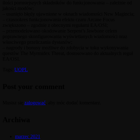
ilości pomniejszych składników do funkcjonowania – zależnie od
jakości modów;
– usunięto błędy ujawnione w oknach wiadomości New Magincia;
– czasookres funkcjonowania efektu czaru Arcane Focus
zwiększono – zgodnie z obecnymi regułami EA/OSI;
– przemodelowano okodowanie Serpent’s Jawbone celem
poprawnego skonfigurowania wyświetlanych wiadomości oraz
własciwego przeliczania dystanów;
– nagrody i bonusy możliwe do zdobycia w toku wykonywania
questów The Myrmidex Threat, dostosowano do aktualnych reguł
EA/OSI.
Tags:
UOPL
Post your comment
Musisz się
zalogować
, aby móc dodać komentarz.
Archiwa
marzec 2021