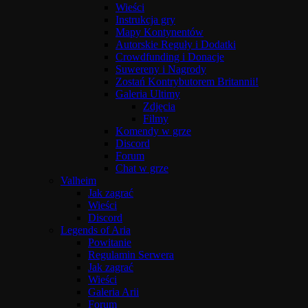
Wieści
Instrukcja gry
Mapy Kontynentów
Autorskie Reguły i Dodatki
Crowdfunding i Donacje
Suwereny i Nagrody
Zostań Kontrybutorem Britannii!
Galeria Ultimy
Zdjęcia
Filmy
Komendy w grze
Discord
Forum
Chat w grze
Valheim
Jak zagrać
Wieści
Discord
Legends of Aria
Powitanie
Regulamin Serwera
Jak zagrać
Wieści
Galeria Arii
Forum