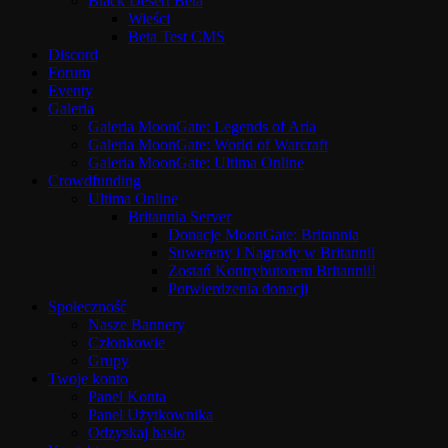
Black Desert Beta
Wieści
Beta Test CMS
Discord
Forum
Eventy
Galeria
Galeria MoonGate: Legends of Aria
Galeria MoonGate: World of Warcraft
Galeria MoonGate: Ultima Online
Crowdfunding
Ultima Online
Britannia Server
Donacje MoonGate: Britannia
Suwereny i Nagrody w Britannii
Zostań Kontrybutorem Britannii!
Potwierdzenia donacji
Społeczność
Nasze Bannery
Członkowie
Grupy
Twoje konto
Panel Konta
Panel Użytkownika
Odzyskaj hasło