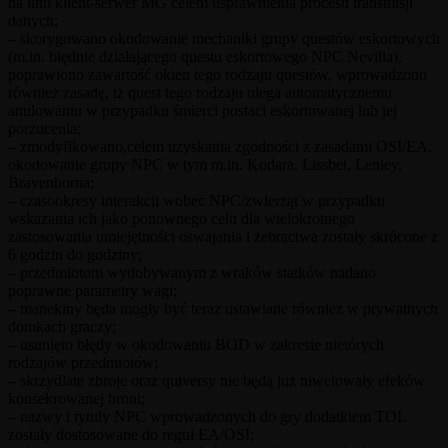
na linii klient-serwer MG celem usprawnienia procesu transmisji
danych;
– skorygowano okodowanie mechaniki grupy questów eskortowych
(m.in. błędnie działającego questu eskortowego NPC Nevilla),
poprawiono zawartość okien tego rodzaju questów, wprowadzono
również zasadę, iż quest tego rodzaju ulega automatycznemu
anulowaniu w przypadku śmierci postaci eskortowanej lub jej
porzucenia;
– zmodyfikowano,celem uzyskania zgodności z zasadami OSI/EA,
okodowanie grupy NPC w tym m.in. Kodara, Lissbet, Lenley,
Bravenhorna;
– czasookresy interakcji wobec NPC/zwierząt w przypadku
wskazania ich jako ponownego celu dla wielokrotnego
zastosowania umiejętności oswajania i żebractwa zostały skrócone z
6 godzin do godziny;
– przedmiotom wydobywanym z wraków statków nadano
poprawne parametry wagi;
– manekiny będa mogły być teraz ustawiane równiez w prywatnych
domkach graczy;
– usunięto błędy w okodowaniu BOD w zakresie nietórych
rodzajów przedmiotów;
– skrzydlate zbroje oraz quiversy nie będą już niwelowały efeków
konsekrowanej broni;
– nazwy i tytuły NPC wprowadzonych do gry dodatkiem TOL
zostały dostosowane do reguł EA/OSI;