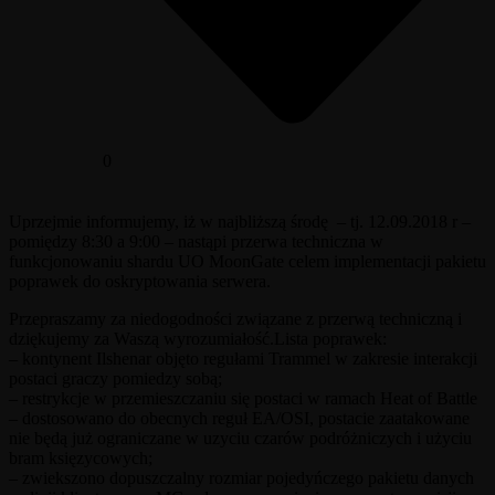
0
Uprzejmie informujemy, iż w najbliższą środę – tj. 12.09.2018 r –
pomiędzy 8:30 a 9:00 – nastąpi przerwa techniczna w
funkcjonowaniu shardu UO MoonGate celem implementacji pakietu
poprawek do oskryptowania serwera.
Przepraszamy za niedogodności związane z przerwą techniczną i
dziękujemy za Waszą wyrozumiałość.Lista poprawek:
– kontynent Ilshenar objęto regułami Trammel w zakresie interakcji
postaci graczy pomiedzy sobą;
– restrykcje w przemieszczaniu się postaci w ramach Heat of Battle
– dostosowano do obecnych reguł EA/OSI, postacie zaatakowane
nie będą już ograniczane w uzyciu czarów podróżniczych i użyciu
bram księzycowych;
– zwiekszono dopuszczalny rozmiar pojedyńczego pakietu danych