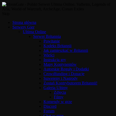
Skip
Strona główna
Serwery Gier
Ultima Online
Serwer Britannia
Powitanie
Kodeks Britannii
Jak zamieszkać w Britannii
Wieści
Instrukcja gry
Mapy Kontynentów
Autorskie Reguły i Dodatki
Crowdfunding i Donacje
Suwereny i Nagrody
Zostań Kontrybutorem Britannii!
Galeria Ultimy
Zdjęcia
Filmy
Komendy w grze
Discord
Forum
Chat w grze