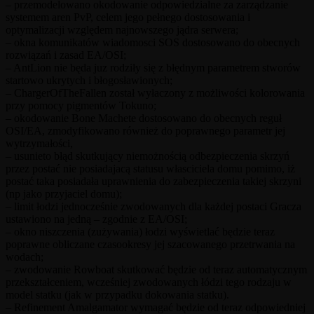
– przemodelowano okodowanie odpowiedzialne za zarządzanie
systemem aren PvP, celem jego pełnego dostosowania i
optymalizacji względem najnowszego jądra serwera;
– okna komunikatów wiadomosci SOS dostosowano do obecnych
rozwiązań i zasad EA/OSI;
– AntLion nie będa juz rodziły się z błędnym parametrem stworów
startowo ukrytych i błogosławionych;
– ChargerOfTheFallen został wyłaczony z możliwości kolorowania
przy pomocy pigmentów Tokuno;
– okodowanie Bone Machete dostosowano do obecnych reguł
OSI/EA, zmodyfikowano również do poprawnego parametr jej
wytrzymałości,
– usunieto błąd skutkujący niemożnością odbezpieczenia skrzyń
przez postać nie posiadajacą statusu własciciela domu pomimo, iż
postać taka posiadała uprawnienia do zabezpieczenia takiej skrzyni
(np jako przyjaciel domu);
– limit łodzi jednocześnie zwodowanych dla każdej postaci Gracza
ustawiono na jedną – zgodnie z EA/OSI;
– okno niszczenia (zużywania) łodzi wyświetlać będzie teraz
poprawne obliczane czasookresy jej szacowanego przetrwania na
wodach;
– zwodowanie Rowboat skutkować będzie od teraz automatycznym
przekształceniem, wcześniej zwodowanych łódzi tego rodzaju w
model statku (jak w przypadku dokowania statku).
– Refinement Amalgamator wymagać będzie od teraz odpowiedniej