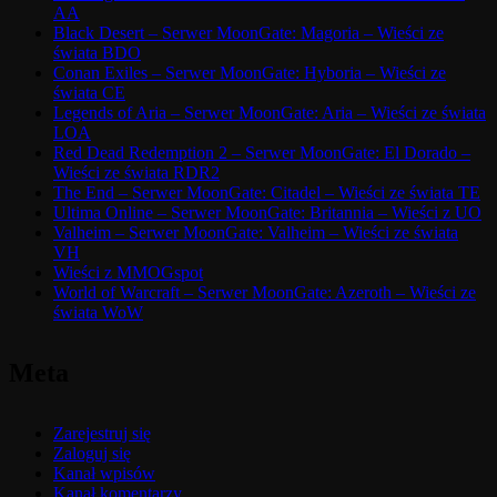
AA
Black Desert – Serwer MoonGate: Magoria – Wieści ze
świata BDO
Conan Exiles – Serwer MoonGate: Hyboria – Wieści ze
świata CE
Legends of Aria – Serwer MoonGate: Aria – Wieści ze świata
LOA
Red Dead Redemption 2 – Serwer MoonGate: El Dorado –
Wieści ze świata RDR2
The End – Serwer MoonGate: Citadel – Wieści ze świata TE
Ultima Online – Serwer MoonGate: Britannia – Wieści z UO
Valheim – Serwer MoonGate: Valheim – Wieści ze świata
VH
Wieści z MMOGspot
World of Warcraft – Serwer MoonGate: Azeroth – Wieści ze
świata WoW
Meta
Zarejestruj się
Zaloguj się
Kanał wpisów
Kanał komentarzy