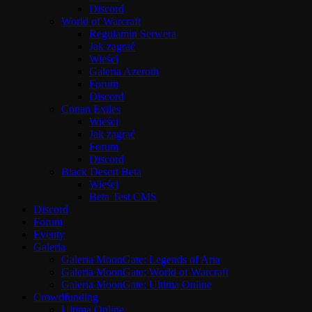
Discord
World of Warcraft
Regulamin Serwera
Jak zagrać
Wieści
Galeria Azeroth
Forum
Discord
Conan Exiles
Wieści
Jak zagrać
Forum
Discord
Black Desert Beta
Wieści
Beta Test CMS
Discord
Forum
Eventy
Galeria
Galeria MoonGate: Legends of Aria
Galeria MoonGate: World of Warcraft
Galeria MoonGate: Ultima Online
Crowdfunding
Ultima Online