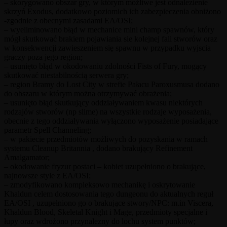
– skorygowano obszar gry, w którym możliwe jest odnalezienie
skrzyń Exodus, dodatkowo poziomich ich zabezpieczenia obniżono
-zgodnie z obecnymi zasadami EA/OSI;
– wyeliminowano błąd w mechanice mini champ spawnów, który
mógł skutkować brakiem pojawiania sie kolejnej fali stworów oraz
w konsekwencji zawieszeniem się spawnu w przypadku wyjscia
graczy poza jego region;
– usunięto błąd w okodowaniu zdolności Fists of Fury, mogący
skutkować niestabilnością serwera gry;
– region Bramy do Lost City w strefie Pałacu Paroxusmusa dodano
do obszaru w którym można otrzymywać obrażenia;
– usunięto błąd skutkujący oddziaływaniem kwasu niektórych
rodzajów stworów (np slime) na wszystkie rodzaje wyposażenia,
obecnie z tego oddziaływania wyłączono wyposażenie posiadające
parametr Spell Channeling;
– w pakiecie przedmiotów możliwych do pozyskania w ramach
systemu Cleanup Britannia , dodano brakujący Refinement
Amalgamator;
– okodowanie fryzur postaci – kobiet uzupełniono o brakujące,
najnowsze style z EA/OSI;
– zmodyfikowano kompleksowo mechanikę i oskrytowanie
Khaldun celem dostosowania tego dungeonu do aktualnych reguł
EA/OSI , uzupełniono go o brakujące stwory/NPC: m.in Viscera,
Khaldun Blood, Skeletal Knight i Mage, przedmioty specjalne i
łupy oraz wdrożono przynalezny do lochu system punktów;