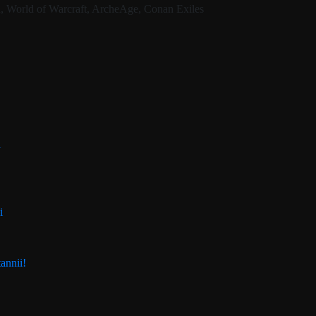
i
i
annii!