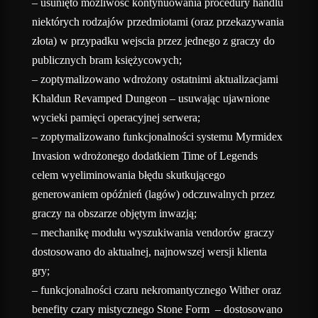
– usunięto możliwość kontynuowania procedury handlu
niektórych rodzajów przedmiotami (oraz przekazywania
złota) w przypadku wejscia przez jednego z graczy do
publicznych bram księżycowych;
– zoptymalizowano wdrożony ostatnimi aktualizacjami
Khaldun Revamped Dungeon – usuwając ujawnione
wycieki pamięci operacyjnej serwera;
– zoptymalizowano funkcjonalności systemu Myrmidex
Invasion wdrożonego dodatkiem Time of Legends
celem wyeliminowania błędu skutkującego
generowaniem opóźnień (lagów) odczuwalnych przez
graczy na obszarze objętym inwazją;
– mechanikę modułu wyszukiwania vendorów graczy
dostosowano do aktualnej, najnowszej wersji klienta
gry;
– funkcjonalności czaru nekromantycznego Wither oraz
benefity czary mistycznego Stone Form – dostosowano