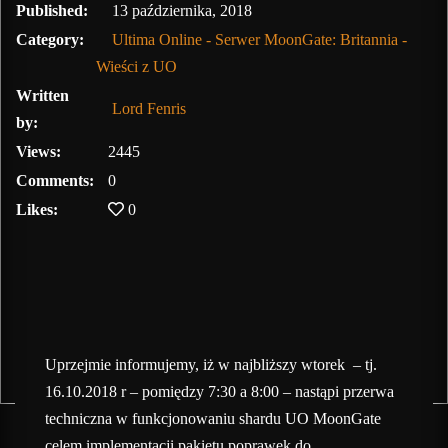
11 lutego, 2020
Published:
13 października, 2018
Category:
Ultima Online - Serwer MoonGate: Britannia -
Wieści z UO
Written
Lord Fenris
by:
Views:
2445
Comments:
0
Likes:
0
Uprzejmie informujemy, iż w najbliższy wtorek – tj.
16.10.2018 r – pomiędzy 7:30 a 8:00 – nastąpi przerwa
techniczna w funkcjonowaniu shardu UO MoonGate
celem implementacji pakietu poprawek do