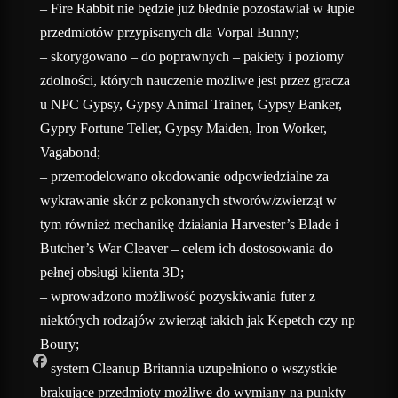
– Fire Rabbit nie będzie już błednie pozostawiał w łupie
przedmiotów przypisanych dla Vorpal Bunny;
– skorygowano – do poprawnych – pakiety i poziomy
zdolności, których nauczenie możliwe jest przez gracza
u NPC Gypsy, Gypsy Animal Trainer, Gypsy Banker,
Gypry Fortune Teller, Gypsy Maiden, Iron Worker,
Vagabond;
– przemodelowano okodowanie odpowiedzialne za
wykrawanie skór z pokonanych stworów/zwierząt w
tym również mechanikę działania Harvester’s Blade i
Butcher’s War Cleaver – celem ich dostosowania do
pełnej obsługi klienta 3D;
– wprowadzono możliwość pozyskiwania futer z
niektórych rodzajów zwierząt takich jak Kepetch czy np
Boury;
– system Cleanup Britannia uzupełniono o wszystkie
brakujące przedmioty możliwe do wymiany na punkty