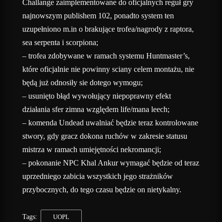
Challange zaimplementowane do oficjalnych reguł gry
najnowszym publishem 102, ponadto system ten
uzupełniono m.in o brakujące trofea/nagrody z raptora,
sea serpenta i scorpiona;
– trofea zdobywane w ramach systemu Huntmaster’s,
które oficjalnie nie powinny sciany celem montażu, nie
będą już odnosiły sie dotego wymogu;
– usunięto błąd wywołujący niepoprawny efekt
działania sfer zimna względem life/mana leech;
– komenda Undead uwalniać będzie teraz kontrolowane
stwory, gdy gracz dokona ruchów w zakresie statusu
mistrza w ramach umiejętności nekromancji;
– pokonanie NPC Khal Ankur wymagać będzie od teraz
uprzedniego zabicia wszystkich jego strażników
przybocznych, do tego czasu będzie on nietykalny.
Tags:
UOPL