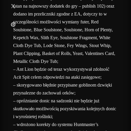
(stan na najnowszy dodatek do gry – publish 102) oraz
dodano im przeliczniki zgodne z EA, dotyczy to w
szczególności możliwości wymiany futer, Red
Soulstone, Blue Soulstone, Soulstone, Horn of Plenty,
Kepetch Wax, Slith Eye, Soulstone Fragment, White
Cloth Dye Tub, Lode Stone, Fey Wings, Stout Whip,
Plant Clipping, Basket of Rolls, Yeast, Valentines Card,
Metallic Cloth Dye Tub;
– Ant Lion będzie od teraz wykorzystywał zdolność
Acit Spit celem odpowiedzi na ataki zasięgowe;
– skorygowano błędnie przypisane goblinom dzwięki
przynalezne do zachowań orków;
– opróżnianie donic na sadzonki nie będzie już
skutkowało możliwością pozyskiwania kolejnych donic
i wyrośnietej roślinki;
– wdrożono korekty do systemu Huntmaster’s