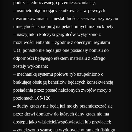
podczas jednoczesnego przemieszczania się;
– usunięto błąd mogący skutkować – w pewnych
uwarunkowaniach – niestabilnością serwera przy użyciu
umiejętności snooping na petach innych niż pack pety;
– naszyjniki i kolczyki gargulców wyłączono z
możliwości enhantu – zgodnie z obecnymi regułami
UO, ponadto nie będa już one posiadały bonusu do
odporności będącego efektem materiału z którego
zostały wykonane;
– mechanikę systemu połowu ryb uzupełniono o
brakującą obsługę benefitów będacych konsekwencją
posiadania przez postać nałożonych zwojów mocy o
poziomach 105-120;
– duchy graczy nie będą już mogły przemieszczać się
przez drzwi domków do których dany gracz nie ma
dostepu jako właściciel/współwłasciel lub przyjaciel;
– zwiększono szansę na wydobycie w ramach fishingu