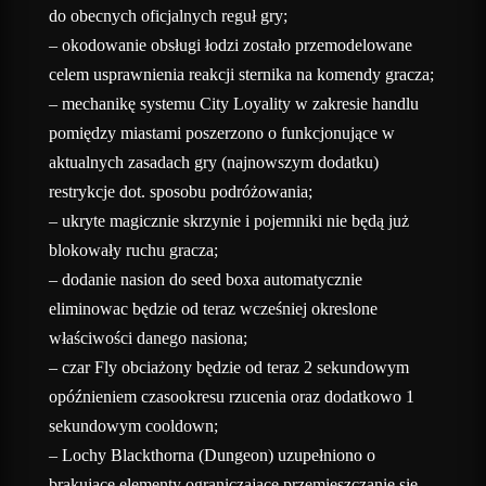
do obecnych oficjalnych reguł gry;
– okodowanie obsługi łodzi zostało przemodelowane
celem usprawnienia reakcji sternika na komendy gracza;
– mechanikę systemu City Loyality w zakresie handlu
pomiędzy miastami poszerzono o funkcjonujące w
aktualnych zasadach gry (najnowszym dodatku)
restrykcje dot. sposobu podróżowania;
– ukryte magicznie skrzynie i pojemniki nie będą już
blokowały ruchu gracza;
– dodanie nasion do seed boxa automatycznie
eliminowac będzie od teraz wcześniej okreslone
właściwości danego nasiona;
– czar Fly obciażony będzie od teraz 2 sekundowym
opóźnieniem czasookresu rzucenia oraz dodatkowo 1
sekundowym cooldown;
– Lochy Blackthorna (Dungeon) uzupełniono o
brakujące elementy ograniczające przemieszczanie się