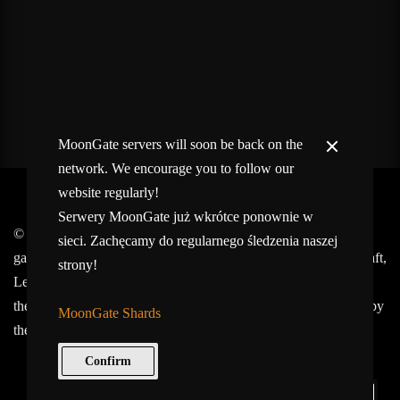
MoonGate servers will soon be back on the
network. We encourage you to follow our
website regularly!
Serwery MoonGate już wkrótce ponownie w
© 2017-2026 MMOGspot. The logos and names of individual
sieci. Zachęcamy do regularnego śledzenia naszej
games (Ultima Online, Valheim, Conan Exiles, World of Warcraft,
strony!
Legends of Aria, Black Desert Online, The End, Archeage) are
the property of their publishers. MoonGate servers are not kept by
MoonGate Shards
them.
Confirm
Keep in Touch