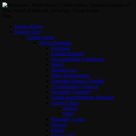
Skip
Strona główna
Serwery Gier
Ultima Online
Serwer Britannia
Powitanie
Kodeks Britannii
Jak zamieszkać w Britannii
Wieści
Instrukcja gry
Mapy Kontynentów
Autorskie Reguły i Dodatki
Crowdfunding i Donacje
Suwereny i Nagrody
Zostań Kontrybutorem Britannii!
Galeria Ultimy
Zdjęcia
Filmy
Komendy w grze
Discord
Forum
Chat w grze