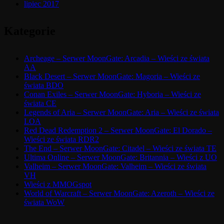
lipiec 2017
Kategorie
Archeage – Serwer MoonGate: Arcadia – Wieści ze świata
AA
Black Desert – Serwer MoonGate: Magoria – Wieści ze
świata BDO
Conan Exiles – Serwer MoonGate: Hyboria – Wieści ze
świata CE
Legends of Aria – Serwer MoonGate: Aria – Wieści ze świata
LOA
Red Dead Redemption 2 – Serwer MoonGate: El Dorado –
Wieści ze świata RDR2
The End – Serwer MoonGate: Citadel – Wieści ze świata TE
Ultima Online – Serwer MoonGate: Britannia – Wieści z UO
Valheim – Serwer MoonGate: Valheim – Wieści ze świata
VH
Wieści z MMOGspot
World of Warcraft – Serwer MoonGate: Azeroth – Wieści ze
świata WoW