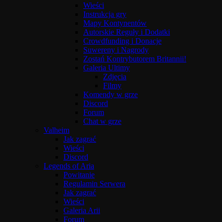
Wieści
Instrukcja gry
Mapy Kontynentów
Autorskie Reguły i Dodatki
Crowdfunding i Donacje
Suwereny i Nagrody
Zostań Kontrybutorem Britannii!
Galeria Ultimy
Zdjęcia
Filmy
Komendy w grze
Discord
Forum
Chat w grze
Valheim
Jak zagrać
Wieści
Discord
Legends of Aria
Powitanie
Regulamin Serwera
Jak zagrać
Wieści
Galeria Arii
Forum