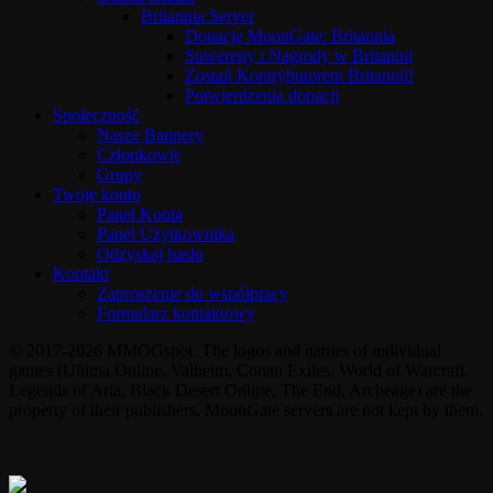
Britannia Server
Donacje MoonGate: Britannia
Suwereny i Nagrody w Britannii
Zostań Kontrybutorem Britannii!
Potwierdzenia donacji
Społeczność
Nasze Bannery
Członkowie
Grupy
Twoje konto
Panel Konta
Panel Użytkownika
Odzyskaj hasło
Kontakt
Zaproszenie do współpracy
Formularz kontaktowy
© 2017-2026 MMOGspot. The logos and names of individual
games (Ultima Online, Valheim, Conan Exiles, World of Warcraft,
Legends of Aria, Black Desert Online, The End, Archeage) are the
property of their publishers. MoonGate servers are not kept by them.