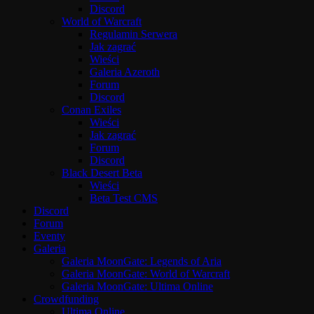
Discord
World of Warcraft
Regulamin Serwera
Jak zagrać
Wieści
Galeria Azeroth
Forum
Discord
Conan Exiles
Wieści
Jak zagrać
Forum
Discord
Black Desert Beta
Wieści
Beta Test CMS
Discord
Forum
Eventy
Galeria
Galeria MoonGate: Legends of Aria
Galeria MoonGate: World of Warcraft
Galeria MoonGate: Ultima Online
Crowdfunding
Ultima Online