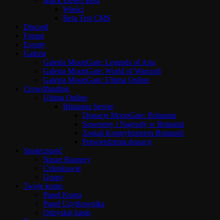
Black Desert Beta
Wieści
Beta Test CMS
Discord
Forum
Eventy
Galeria
Galeria MoonGate: Legends of Aria
Galeria MoonGate: World of Warcraft
Galeria MoonGate: Ultima Online
Crowdfunding
Ultima Online
Britannia Server
Donacje MoonGate: Britannia
Suwereny i Nagrody w Britannii
Zostań Kontrybutorem Britannii!
Potwierdzenia donacji
Społeczność
Nasze Bannery
Członkowie
Grupy
Twoje konto
Panel Konta
Panel Użytkownika
Odzyskaj hasło