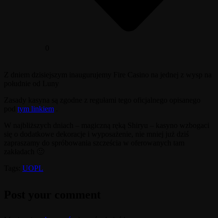
0
Z dniem dzisiejszym inaugurujemy Fire Casino na jednej z wysp na
południe od Luny
Zasady kasyna są zgodne z regułami tego oficjalnego opisanego
pod
tym linkiem
.
W najbliższych dniach – magiczną ręką Shiryu – kasyno wzbogaci
się o dodatkowe dekoracje i wyposażenie, nie mniej już dziś
zapraszamy do spróbowania szcześcia w oferowanych tam
zakładach 🙂
Tags:
UOPL
Post your comment