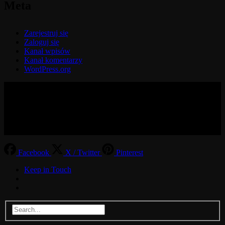
Meta
Zarejestruj się
Zaloguj się
Kanał wpisów
Kanał komentarzy
WordPress.org
© 2017-2026 MMOGspot. The logos and names of individual
games (Ultima Online, Valheim, Conan Exiles, World of Warcraft,
Legends of Aria, Black Desert Online, The End, Archeage) are the
property of their publishers. MoonGate servers are not kept by them.
Facebook
X / Twitter
Pinterest
Keep in Touch