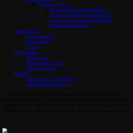
Britannia Server
Donacje MoonGate: Britannia
Suwereny i Nagrody w Britannii
Zostań Kontrybutorem Britannii!
Potwierdzenia donacji
Społeczność
Nasze Bannery
Członkowie
Grupy
Twoje konto
Panel Konta
Panel Użytkownika
Odzyskaj hasło
Kontakt
Zaproszenie do współpracy
Formularz kontaktowy
© 2017-2026 MMOGspot. The logos and names of individual
games (Ultima Online, Valheim, Conan Exiles, World of Warcraft,
Legends of Aria, Black Desert Online, The End, Archeage) are the
property of their publishers. MoonGate servers are not kept by them.