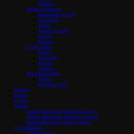
Discord
World of Warcraft
Regulamin Serwera
Jak zagrać
Wieści
Galeria Azeroth
Forum
Discord
Conan Exiles
Wieści
Jak zagrać
Forum
Discord
Black Desert Beta
Wieści
Beta Test CMS
Discord
Forum
Eventy
Galeria
Galeria MoonGate: Legends of Aria
Galeria MoonGate: World of Warcraft
Galeria MoonGate: Ultima Online
Crowdfunding
Ultima Online