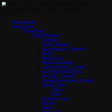
Skip
Strona główna
Serwery Gier
Ultima Online
Serwer Britannia
Powitanie
Kodeks Britannii
Jak zamieszkać w Britannii
Wieści
Instrukcja gry
Mapy Kontynentów
Autorskie Reguły i Dodatki
Crowdfunding i Donacje
Suwereny i Nagrody
Zostań Kontrybutorem Britannii!
Galeria Ultimy
Zdjęcia
Filmy
Komendy w grze
Discord
Forum
Chat w grze