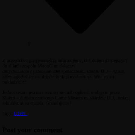
0
Z prawdziwą przyjemnością informujemy, iż z dniem dzisiejszym
do składu zespołu MoonGate dołączył
dotychczasowy przedstawiciel społeczności shardu UO – Aristo,
który zgodził się na objęcie funkcji moderatora. Witamy na
pokładzie 🙂
Jednocześnie jest mi niezmiernie miło ogłosić, o objęciu przez
Shiryu – dotychczasowego Game Mastera na shardzie UO, funkcji
administratora shardu. Gratulujemy!
Tags:
UOPL
Post your comment