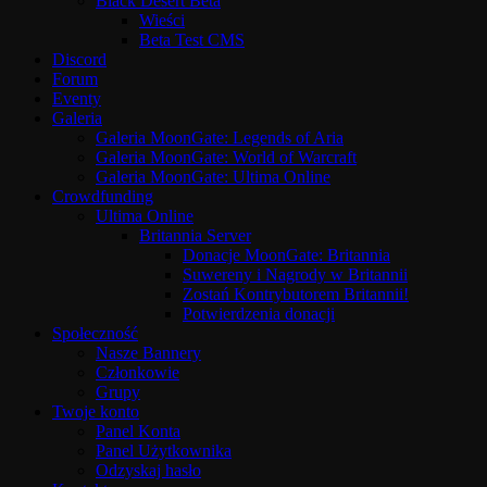
Black Desert Beta
Wieści
Beta Test CMS
Discord
Forum
Eventy
Galeria
Galeria MoonGate: Legends of Aria
Galeria MoonGate: World of Warcraft
Galeria MoonGate: Ultima Online
Crowdfunding
Ultima Online
Britannia Server
Donacje MoonGate: Britannia
Suwereny i Nagrody w Britannii
Zostań Kontrybutorem Britannii!
Potwierdzenia donacji
Społeczność
Nasze Bannery
Członkowie
Grupy
Twoje konto
Panel Konta
Panel Użytkownika
Odzyskaj hasło