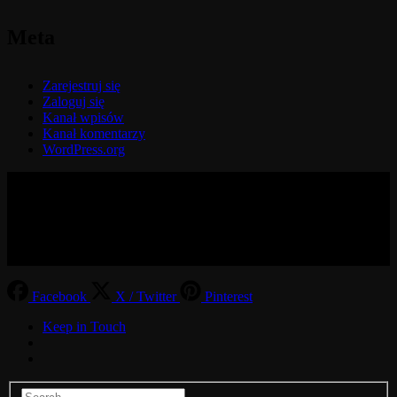
Meta
Zarejestruj się
Zaloguj się
Kanał wpisów
Kanał komentarzy
WordPress.org
© 2017-2026 MMOGspot. The logos and names of individual
games (Ultima Online, Valheim, Conan Exiles, World of Warcraft,
Legends of Aria, Black Desert Online, The End, Archeage) are the
property of their publishers. MoonGate servers are not kept by them.
Facebook
X / Twitter
Pinterest
Keep in Touch