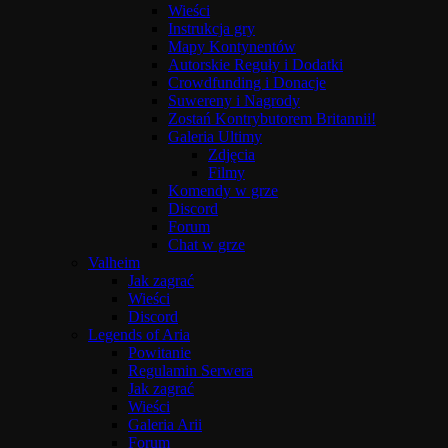
Wieści
Instrukcja gry
Mapy Kontynentów
Autorskie Reguły i Dodatki
Crowdfunding i Donacje
Suwereny i Nagrody
Zostań Kontrybutorem Britannii!
Galeria Ultimy
Zdjęcia
Filmy
Komendy w grze
Discord
Forum
Chat w grze
Valheim
Jak zagrać
Wieści
Discord
Legends of Aria
Powitanie
Regulamin Serwera
Jak zagrać
Wieści
Galeria Arii
Forum