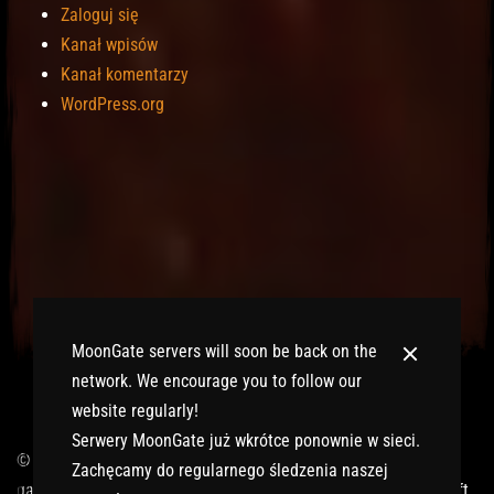
Zaloguj się
Kanał wpisów
Kanał komentarzy
WordPress.org
MoonGate servers will soon be back on the
network. We encourage you to follow our
website regularly!
Serwery MoonGate już wkrótce ponownie w sieci.
© 2017-2026 MMOGspot. The logos and names of individual
Zachęcamy do regularnego śledzenia naszej
games (Ultima Online, Valheim, Conan Exiles, World of Warcraft,