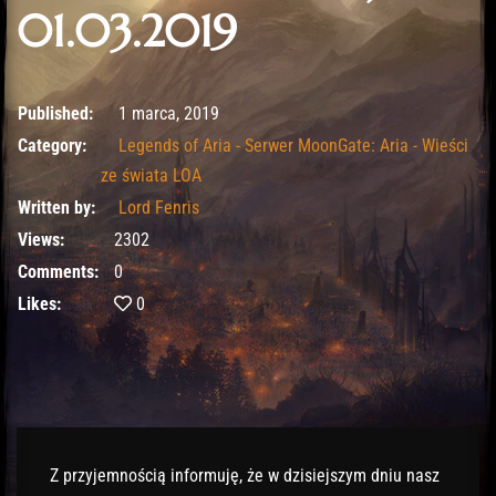
01.03.2019
10 lutego, 2020
Published:
1 marca, 2019
Category:
Legends of Aria - Serwer MoonGate: Aria - Wieści
ze świata LOA
Written by:
Lord Fenris
Views:
2302
Comments:
0
Likes:
0
Z przyjemnością informuję, że w dzisiejszym dniu nasz