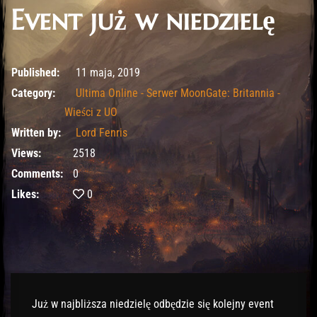
Event już w niedzielę
10 lutego, 2020
Published:
11 maja, 2019
Category:
Ultima Online - Serwer MoonGate: Britannia -
Wieści z UO
Written by:
Lord Fenris
Views:
2518
Comments:
0
Likes:
0
Już w najbliższa niedzielę odbędzie się kolejny event