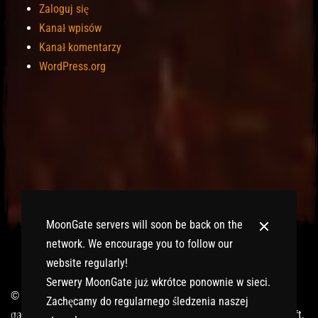
Zaloguj się
Kanał wpisów
Kanał komentarzy
WordPress.org
MoonGate servers will soon be back on the
network. We encourage you to follow our
website regularly!
Serwery MoonGate już wkrótce ponownie w sieci.
© 2017-2026 MMOGspot. The logos and names of individual
Zachęcamy do regularnego śledzenia naszej
games (Ultima Online, Valheim, Conan Exiles, World of Warcraft,