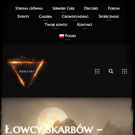
Strona główna
Serwery Gier
Discord
Forum
Eventy
Galeria
Crowdfunding
Społeczność
Twoje konto
Kontakt
Polski
Łowcy Skarbów –