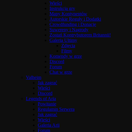
Wieści
Instrukcja gry
Mapy Kontynentów
Autorskie Reguły i Dodatki
Crowdfunding i Donacje
Suwereny i Nagrody
Zostań Kontrybutorem Britannii!
Galeria Ultimy
Zdjęcia
Filmy
Komendy w grze
Discord
Forum
Chat w grze
Valheim
Jak zagrać
Wieści
Discord
Legends of Aria
Powitanie
Regulamin Serwera
Jak zagrać
Wieści
Galeria Arii
Forum