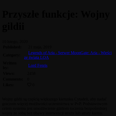
Przyszłe funkcje: Wojny
gildii
10 lutego, 2020
Published:
21 maja, 2019
Legends of Aria - Serwer MoonGate: Aria - Wieści
Category:
ze świata LOA
Written
Lord Fenris
by:
Views:
2458
Comments:
0
Likes:
0
Wojny gildii są częścią większego kierunku Cytadeli, aby nadać
graczom więcej możliwości uczestnictwa w PvP. Podstawowym
celem systemu jest umożliwienie gildiom toczenia bezpośredniej
wojny ze sobą bez obawy interwencji straży lub utraty karmy.