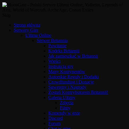
Skip
Strona główna
Serwery Gier
Ultima Online
Serwer Britannia
Powitanie
Kodeks Britannii
Jak zamieszkać w Britannii
Wieści
Instrukcja gry
Mapy Kontynentów
Autorskie Reguły i Dodatki
Crowdfunding i Donacje
Suwereny i Nagrody
Zostań Kontrybutorem Britannii!
Galeria Ultimy
Zdjęcia
Filmy
Komendy w grze
Discord
Forum
Chat w grze