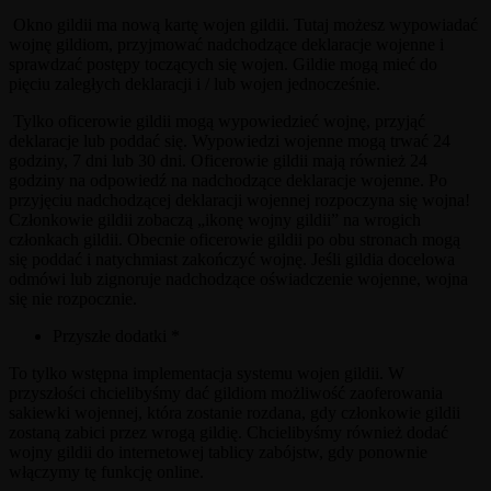
Okno gildii ma nową kartę wojen gildii. Tutaj możesz wypowiadać
wojnę gildiom, przyjmować nadchodzące deklaracje wojenne i
sprawdzać postępy toczących się wojen. Gildie mogą mieć do
pięciu zaległych deklaracji i / lub wojen jednocześnie.
Tylko oficerowie gildii mogą wypowiedzieć wojnę, przyjąć
deklaracje lub poddać się. Wypowiedzi wojenne mogą trwać 24
godziny, 7 dni lub 30 dni. Oficerowie gildii mają również 24
godziny na odpowiedź na nadchodzące deklaracje wojenne. Po
przyjęciu nadchodzącej deklaracji wojennej rozpoczyna się wojna!
Członkowie gildii zobaczą „ikonę wojny gildii” na wrogich
członkach gildii. Obecnie oficerowie gildii po obu stronach mogą
się poddać i natychmiast zakończyć wojnę. Jeśli gildia docelowa
odmówi lub zignoruje nadchodzące oświadczenie wojenne, wojna
się nie rozpocznie.
Przyszłe dodatki *
To tylko wstępna implementacja systemu wojen gildii. W
przyszłości chcielibyśmy dać gildiom możliwość zaoferowania
sakiewki wojennej, która zostanie rozdana, gdy członkowie gildii
zostaną zabici przez wrogą gildię. Chcielibyśmy również dodać
wojny gildii do internetowej tablicy zabójstw, gdy ponownie
włączymy tę funkcję online.