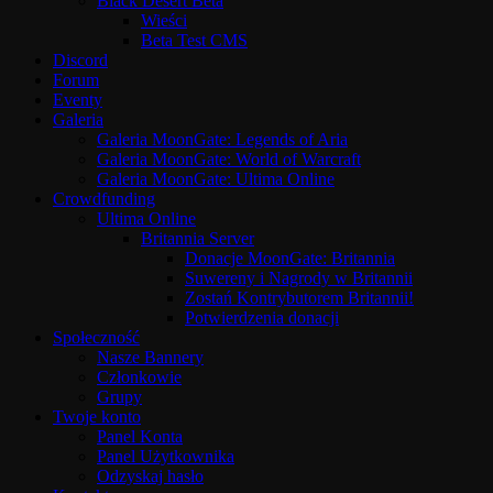
Black Desert Beta
Wieści
Beta Test CMS
Discord
Forum
Eventy
Galeria
Galeria MoonGate: Legends of Aria
Galeria MoonGate: World of Warcraft
Galeria MoonGate: Ultima Online
Crowdfunding
Ultima Online
Britannia Server
Donacje MoonGate: Britannia
Suwereny i Nagrody w Britannii
Zostań Kontrybutorem Britannii!
Potwierdzenia donacji
Społeczność
Nasze Bannery
Członkowie
Grupy
Twoje konto
Panel Konta
Panel Użytkownika
Odzyskaj hasło