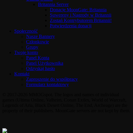
Britannia Server
Donacje MoonGate: Britannia
Suwereny i Nagrody w Britannii
Zostań Kontrybutorem Britannii!
Potwierdzenia donacji
Społeczność
Nasze Bannery
Członkowie
Grupy
Twoje konto
Panel Konta
Panel Użytkownika
Odzyskaj hasło
Kontakt
Zaproszenie do współpracy
Formularz kontaktowy
© 2017-2026 MMOGspot. The logos and names of individual
games (Ultima Online, Valheim, Conan Exiles, World of Warcraft,
Legends of Aria, Black Desert Online, The End, Archeage) are the
property of their publishers. MoonGate servers are not kept by them.