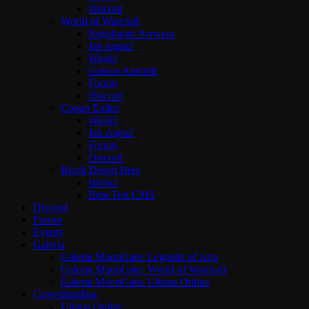
Discord
World of Warcraft
Regulamin Serwera
Jak zagrać
Wieści
Galeria Azeroth
Forum
Discord
Conan Exiles
Wieści
Jak zagrać
Forum
Discord
Black Desert Beta
Wieści
Beta Test CMS
Discord
Forum
Eventy
Galeria
Galeria MoonGate: Legends of Aria
Galeria MoonGate: World of Warcraft
Galeria MoonGate: Ultima Online
Crowdfunding
Ultima Online