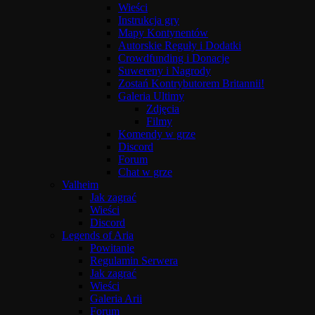
Wieści
Instrukcja gry
Mapy Kontynentów
Autorskie Reguły i Dodatki
Crowdfunding i Donacje
Suwereny i Nagrody
Zostań Kontrybutorem Britannii!
Galeria Ultimy
Zdjęcia
Filmy
Komendy w grze
Discord
Forum
Chat w grze
Valheim
Jak zagrać
Wieści
Discord
Legends of Aria
Powitanie
Regulamin Serwera
Jak zagrać
Wieści
Galeria Arii
Forum