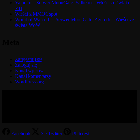
Valheim – Serwer MoonGate: Valheim – Wieści ze świata
VH
Wieści z MMOGspot
World of Warcraft – Serwer MoonGate: Azeroth – Wieści ze
świata WoW
Meta
Zarejestruj się
Zaloguj się
Kanał wpisów
Kanał komentarzy
WordPress.org
© 2017-2026 MMOGspot. The logos and names of individual
games (Ultima Online, Valheim, Conan Exiles, World of Warcraft,
Legends of Aria, Black Desert Online, The End, Archeage) are the
property of their publishers. MoonGate servers are not kept by them.
Facebook
X / Twitter
Pinterest