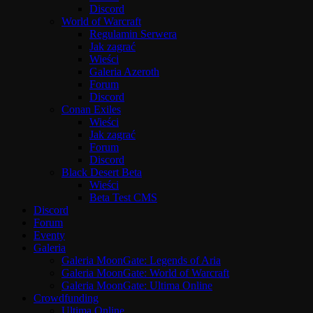
Discord
World of Warcraft
Regulamin Serwera
Jak zagrać
Wieści
Galeria Azeroth
Forum
Discord
Conan Exiles
Wieści
Jak zagrać
Forum
Discord
Black Desert Beta
Wieści
Beta Test CMS
Discord
Forum
Eventy
Galeria
Galeria MoonGate: Legends of Aria
Galeria MoonGate: World of Warcraft
Galeria MoonGate: Ultima Online
Crowdfunding
Ultima Online