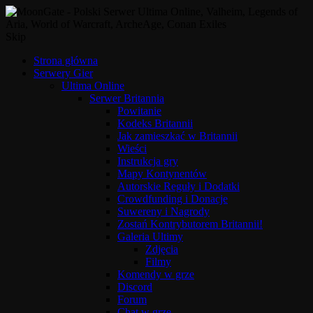
Skip
Strona główna
Serwery Gier
Ultima Online
Serwer Britannia
Powitanie
Kodeks Britannii
Jak zamieszkać w Britannii
Wieści
Instrukcja gry
Mapy Kontynentów
Autorskie Reguły i Dodatki
Crowdfunding i Donacje
Suwereny i Nagrody
Zostań Kontrybutorem Britannii!
Galeria Ultimy
Zdjęcia
Filmy
Komendy w grze
Discord
Forum
Chat w grze