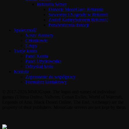
Britannia Server
Donacje MoonGate: Britannia
Suwereny i Nagrody w Britannii
Zostań Kontrybutorem Britannii!
Potwierdzenia donacji
Społeczność
Nasze Bannery
Członkowie
Grupy
Twoje konto
Panel Konta
Panel Użytkownika
Odzyskaj hasło
Kontakt
Zaproszenie do współpracy
Formularz kontaktowy
© 2017-2026 MMOGspot. The logos and names of individual
games (Ultima Online, Valheim, Conan Exiles, World of Warcraft,
Legends of Aria, Black Desert Online, The End, Archeage) are the
property of their publishers. MoonGate servers are not kept by them.