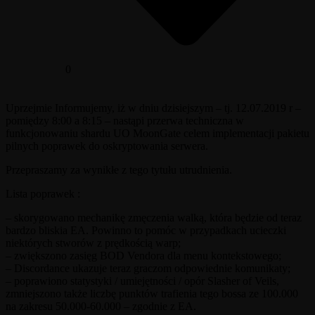
0
Uprzejmie Informujemy, iż w dniu dzisiejszym – tj. 12.07.2019 r –
pomiędzy 8:00 a 8:15 – nastąpi przerwa techniczna w
funkcjonowaniu shardu UO MoonGate celem implementacji pakietu
pilnych poprawek do oskryptowania serwera.
Przepraszamy za wynikłe z tego tytułu utrudnienia.
Lista poprawek :
– skorygowano mechanikę zmęczenia walką, która będzie od teraz
bardzo bliskia EA. Powinno to pomóc w przypadkach ucieczki
niektórych stworów z prędkością warp;
– zwiększono zasięg BOD Vendora dla menu kontekstowego;
– Discordance ukazuje teraz graczom odpowiednie komunikaty;
– poprawiono statystyki / umiejętności / opór Slasher of Veils,
zmniejszono także liczbę punktów trafienia tego bossa ze 100.000
na zakresu 50.000-60.000 – zgodnie z EA.