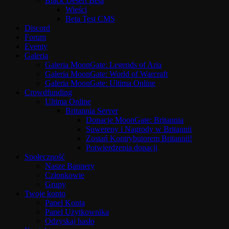
Black Desert Beta
Wieści
Beta Test CMS
Discord
Forum
Eventy
Galeria
Galeria MoonGate: Legends of Aria
Galeria MoonGate: World of Warcraft
Galeria MoonGate: Ultima Online
Crowdfunding
Ultima Online
Britannia Server
Donacje MoonGate: Britannia
Suwereny i Nagrody w Britannii
Zostań Kontrybutorem Britannii!
Potwierdzenia donacji
Społeczność
Nasze Bannery
Członkowie
Grupy
Twoje konto
Panel Konta
Panel Użytkownika
Odzyskaj hasło