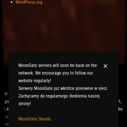
WordPress.org
MoonGate servers will soon be back on the
network. We encourage you to follow our
website regularly!
Serwery MoonGate już wkrótce ponownie w sieci.
© 2017-2026 MMOGspot. The logos and names of individual
Zachęcamy do regularnego śledzenia naszej
games (Ultima Online, Valheim, Conan Exiles, World of Warcraft,
strony!
Legends of Aria, Black Desert Online, The End, Archeage) are the
property of their publishers. MoonGate servers are not kept by
MoonGate Shards
them.