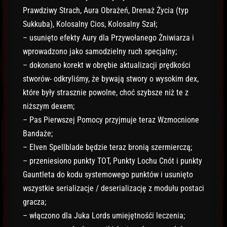
Prawdziwy Strach, Aura Obrażeń, Drenaż Życia (typ
Sukkuba), Kolosalny Cios, Kolosalny Szał;
– usunięto efekty Aury dla Przywołanego Żniwiarza i
wprowadzono jako samodzielny ruch specjalny;
– dokonano korekt w obrębie aktualizacji prędkości
stworów- odkryliśmy, że bywają stwory o wysokim dex,
które były strasznie powolne, choć szybsze niż te z
niższym dexem;
– Pas Pierwszej Pomocy przyjmuje teraz Wzmocnione
Bandaże;
– Elven Spellblade będzie teraz bronią szermierczą;
– przeniesiono punkty TOT, Punkty Lochu Cnót i punkty
Gauntleta do kodu systemowego punktów i usunięto
wszystkie serializacje / deserializację z modułu postaci
gracza;
– włączono dla Juka Lords umiejętnośći leczenia;