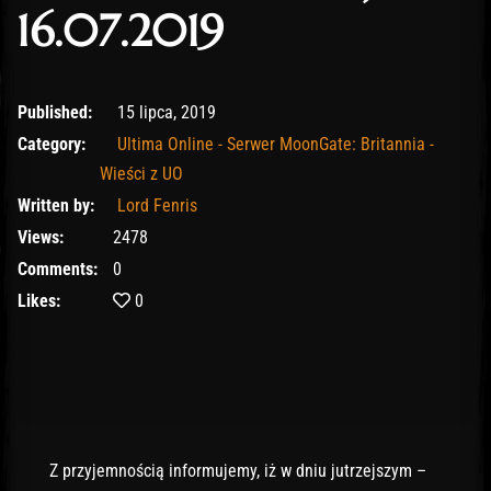
16.07.2019
10 lutego, 2020
Published:
15 lipca, 2019
Category:
Ultima Online - Serwer MoonGate: Britannia -
Wieści z UO
Written by:
Lord Fenris
Views:
2478
Comments:
0
Likes:
0
Z przyjemnością informujemy, iż w dniu jutrzejszym –