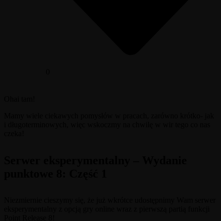
0
Ohai tam!
Mamy wiele ciekawych pomysłów w pracach, zarówno krótko- jak
i długoterminowych, więc wskoczmy na chwilę w wir tego co nas
czeka!
Serwer eksperymentalny – Wydanie
punktowe 8: Część 1
Niezmiernie cieszymy się, że już wkrótce udostępnimy Wam serwer
eksperymentalny z opcją gry online wraz z pierwszą partią funkcji
Point Release 8!