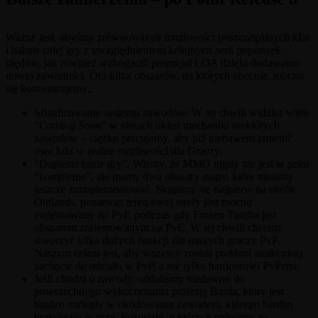
Ważne jest, abyśmy zrównoważyli możliwości poszczególnych klas
i balans całej gry z uwzględnieniem kolejnych serii poprawek
błędów, jak również wzbogacili potencjał LOA dzięki dodawaniu
nowej zawartości. Oto kilka obszarów, na których obecnie, mocno
się koncentrujemy:.
Sfinalizowanie systemu zawodów. W tej chwili widzisz wiele
“Coming Soon” w sferach okien mechaniki niektórych
zawodów – ciężko pracujemy, aby już niebawem zmienić
owe luki w realne możliwości dla Graczy.
“Dopieszczanie gry”. Wiemy, że MMO nigdy nie jest w pełni
“kompletne”, ale mamy dwa obszary mapy, które musimy
jeszcze zaimplementować. Skupimy się najpierw na strefie
Outlands, ponieważ teren owej strefy jest mocno
zorientowany na PvP, podczas gdy Frozen Tundra jest
obszarem zorientowanym na PvE. W tej chwili chcemy
stworzyć kilka dużych funkcji dla naszych graczy PvP.
Naszym celem jest, aby wszyscy zostali poddani atrakcyjnej
zachęcie do udziału w PvP, a nie tylko hardcorowi PvPersi.
Jeśli chodzi o zawody, oddaliśmy niedawno do
powszechnego wykorzystania profesję Barda, który jest
bardzo rozległy w okodowaniu zawodem, którego bardzo
brakowało w grze. Pozostałe, o których mówimy, to