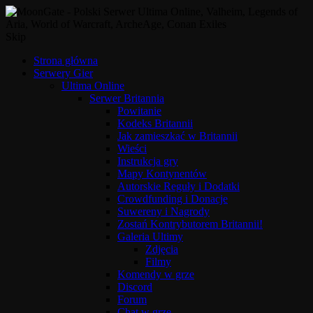
Skip
Strona główna
Serwery Gier
Ultima Online
Serwer Britannia
Powitanie
Kodeks Britannii
Jak zamieszkać w Britannii
Wieści
Instrukcja gry
Mapy Kontynentów
Autorskie Reguły i Dodatki
Crowdfunding i Donacje
Suwereny i Nagrody
Zostań Kontrybutorem Britannii!
Galeria Ultimy
Zdjęcia
Filmy
Komendy w grze
Discord
Forum
Chat w grze