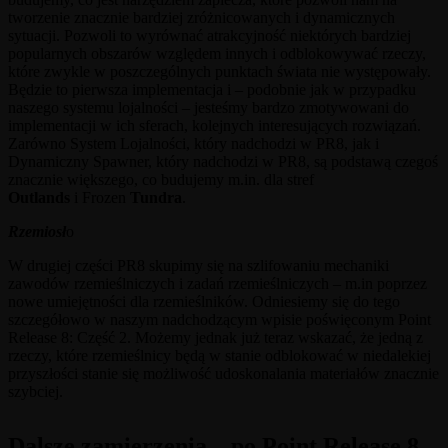
tworzenie znacznie bardziej zróżnicowanych i dynamicznych
sytuacji. Pozwoli to wyrównać atrakcyjność niektórych bardziej
popularnych obszarów względem innych i odblokowywać rzeczy,
które zwykle w poszczególnych punktach świata nie występowały.
Będzie to pierwsza implementacja i – podobnie jak w przypadku
naszego systemu lojalności – jesteśmy bardzo zmotywowani do
implementacji w ich sferach, kolejnych interesujących rozwiązań.
Zarówno System Lojalności, który nadchodzi w PR8, jak i
Dynamiczny Spawner, który nadchodzi w PR8, są podstawą czegoś
znacznie większego, co budujemy m.in. dla stref
Outlands
i Frozen
Tundra
.
Rzemiosł
o
W drugiej części PR8 skupimy się na szlifowaniu mechaniki
zawodów rzemieślniczych i zadań rzemieślniczych – m.in poprzez
nowe umiejętności dla rzemieślników. Odniesiemy się do tego
szczegółowo w naszym nadchodzącym wpisie poświęconym Point
Release 8: Część 2. Możemy jednak już teraz wskazać, że jedną z
rzeczy, które rzemieślnicy będą w stanie odblokować w niedalekiej
przyszłości stanie się możliwość udoskonalania materiałów znacznie
szybciej.
Dalsze zamierzenia – po Point Release 8