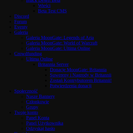
Black Desert Beta
Wieści
Beta Test CMS
Discord
Forum
Eventy
Galeria
Galeria MoonGate: Legends of Aria
Galeria MoonGate: World of Warcraft
Galeria MoonGate: Ultima Online
Crowdfunding
Ultima Online
Britannia Server
Donacje MoonGate: Britannia
Suwereny i Nagrody w Britannii
Zostań Kontrybutorem Britannii!
Potwierdzenia donacji
Społeczność
Nasze Bannery
Członkowie
Grupy
Twoje konto
Panel Konta
Panel Użytkownika
Odzyskaj hasło