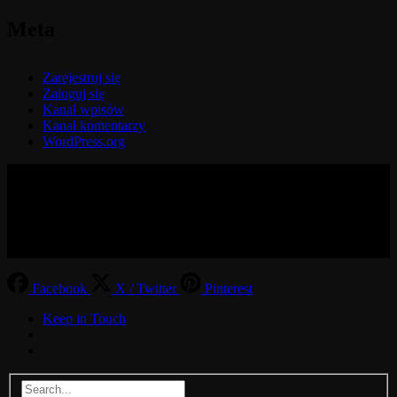
Meta
Zarejestruj się
Zaloguj się
Kanał wpisów
Kanał komentarzy
WordPress.org
© 2017-2026 MMOGspot. The logos and names of individual
games (Ultima Online, Valheim, Conan Exiles, World of Warcraft,
Legends of Aria, Black Desert Online, The End, Archeage) are the
property of their publishers. MoonGate servers are not kept by them.
Facebook
X / Twitter
Pinterest
Keep in Touch