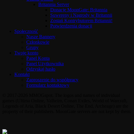
Britannia Server
Donacje MoonGate: Britannia
Suwereny i Nagrody w Britannii
Zostań Kontrybutorem Britannii!
Potwierdzenia donacji
Społeczność
Nasze Bannery
Członkowie
Grupy
Twoje konto
Panel Konta
Panel Użytkownika
Odzyskaj hasło
Kontakt
Zaproszenie do współpracy
Formularz kontaktowy
© 2017-2026 MMOGspot. The logos and names of individual
games (Ultima Online, Valheim, Conan Exiles, World of Warcraft,
Legends of Aria, Black Desert Online, The End, Archeage) are the
property of their publishers. MoonGate servers are not kept by them.