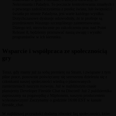
Nekromanta i Paladyn. To poczucie kontrolowania zmarłych i
o pewnego zadośćuczynienia z pustkę świata, lub świętości i
światła po stronie Paladyna, jest warte każdego wysiłku.
Dotychczasowe dyskusje udowodniły, że te profesje są
przedmiotem Waszego szczególnego zainteresowania.
Dlatego też, niezwłocznie po zakończeniu prac nad Point
Release 8, będziemy przesuwać naszą uwagę i wysiłki
programistów w ich kierunku.
Wsparcie i współpraca ze społecznością
gry
Teraz, gdy mamy już za sobą premierę na Steam, i związane z tym
pilne prace, ponownie poświęcamy się szerszemu dzieleniu się z
członkami naszej społeczności wiedzą o planowanych
zamierzeniach naszym rozwoju. Już w najbliższym czasie
planujemy Developer Fireside Chat na Discord! Już 2 października
zapraszamy na pogawędkę z Miphonem, naszym producentem
wykonawczym! Zaczynamy o godzinie 16:00 EST w kanale
fireside_chat.
W najbliższej przyszłości dodamy również faq społeczności, które