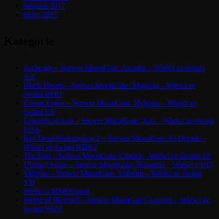
sierpień 2017
lipiec 2017
Kategorie
Archeage – Serwer MoonGate: Arcadia – Wieści ze świata
AA
Black Desert – Serwer MoonGate: Magoria – Wieści ze
świata BDO
Conan Exiles – Serwer MoonGate: Hyboria – Wieści ze
świata CE
Legends of Aria – Serwer MoonGate: Aria – Wieści ze świata
LOA
Red Dead Redemption 2 – Serwer MoonGate: El Dorado –
Wieści ze świata RDR2
The End – Serwer MoonGate: Citadel – Wieści ze świata TE
Ultima Online – Serwer MoonGate: Britannia – Wieści z UO
Valheim – Serwer MoonGate: Valheim – Wieści ze świata
VH
Wieści z MMOGspot
World of Warcraft – Serwer MoonGate: Azeroth – Wieści ze
świata WoW