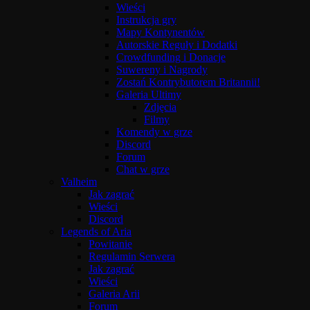
Wieści
Instrukcja gry
Mapy Kontynentów
Autorskie Reguły i Dodatki
Crowdfunding i Donacje
Suwereny i Nagrody
Zostań Kontrybutorem Britannii!
Galeria Ultimy
Zdjęcia
Filmy
Komendy w grze
Discord
Forum
Chat w grze
Valheim
Jak zagrać
Wieści
Discord
Legends of Aria
Powitanie
Regulamin Serwera
Jak zagrać
Wieści
Galeria Arii
Forum