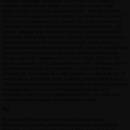
Czujemy to każdego dnia patrząc jak bawicie się w ramach tej
części mechaniki świata. Jedną z rzeczy, które chcemy zrobić
bardzo szybko, jest będzie zagwarantowanie – również w strefie
strzeżonej większego potencjału ryzyka. Do chwili obecnej wśród
Graczy panuje przekonanie, że chcemy, aby strefy strzeżone były
całkowicie bezpieczne. Pod pewnymi względami to prawda – nie
chcemy
zmuszać
ludzi do robienia bardziej ryzykownych rzeczy,
ale chcemy Was do tego zachęcić. Lojalność jest naprawdę dobrym
sposobem, aby to zrobić. Wprowadzamy dość istotne zmiany w
sposobie działania systemu lojalnościowego, co jest dla nas obecnie
dużym priorytetem. Chcemy, aby ludzie, którzy preferują różne
rodzaje rozgrywki, angażowali się w różne rzeczy. Chcemy, aby
gracze i rzemieślnicy PvE angażowali się w PvP – niekoniecznie w
aspekt konkurencyjny, ale w inicjatywę. Chcemy, aby ludzie
połączyli siły i przełamywali wysiłki zespołowe w tym zakresie. To
jest obecnie to, co chcemy dodać w drugiej części Point Release 8.
Chcemy doprowadzić rozwiązania stosowane w ramach Allegiances
do punktu, gdzie nawet w strefie strzeżonej toczą się bitwy
terytorialne, które będą uwzględniać wszystkich – co wiąże się z
szerokim zakresem nagród dla wielu typów postaci.
Pve
W zakresie PvE nasz obecnie główny cel to mechanizm
dynamicznych punktów odradzania się stworów, który obecnie
budujemy, co jest narzędziem zaplecza, które pozwoli nam na