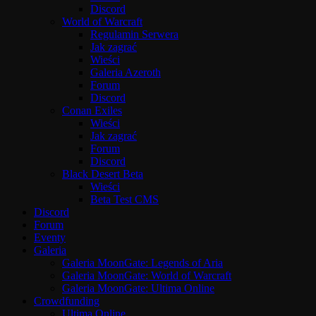
Discord
World of Warcraft
Regulamin Serwera
Jak zagrać
Wieści
Galeria Azeroth
Forum
Discord
Conan Exiles
Wieści
Jak zagrać
Forum
Discord
Black Desert Beta
Wieści
Beta Test CMS
Discord
Forum
Eventy
Galeria
Galeria MoonGate: Legends of Aria
Galeria MoonGate: World of Warcraft
Galeria MoonGate: Ultima Online
Crowdfunding
Ultima Online