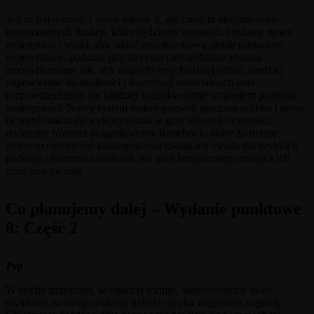
Jest to tylko część 1 point release 8, ale część ta obejmie wiele
niesamowitych funkcji, które będziemy testować. Dodamy nowe
umiejętności walki, aby nadać zupełnie nową głębię postaciom
wojowników, podczas gdy zlecenia rzemieślnicze zostaną
zmodyfikowane tak, aby nagrody były bardziej obfite, bardziej
odpowiednie do trudności i inwestycji materialnych oraz
rozpowszechniały się bardziej konsekwentnie względem poziomu
umiejętności. Nowy system makro pozwoli graczom szybko i łatwo
tworzyć makra do wykonywania w grze różnych czynności,,
dodajemy również błogosławiony Runebook, który zaoferuje
graczom możliwość katalogowania lokalizacji świata dla szybkich
podróży i tworzenia bibliotek run jako bezpiecznego miejsca ich
przechowywania.
Co planujemy dalej – Wydanie punktowe
8: Część 2
Pvp
W strefie strzeżonej, w obecnej formie, odnotowujemy to co
uważamy za swego rodzaju deficyt ryzyka względem nagrody.