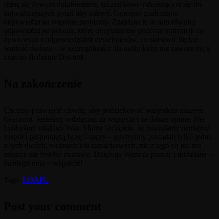
staną się żywym dokumentem, szczegółowo odnoszącym się do
najważniejszych pytań aby ułatwić Graczom znalezienie
odpowiedzi na wspólne problemy. Znajdziecie w nim również
odpowiedzi na pytania, które otrzymujemy podczas transmisji na
żywo wraz z odpowiedziami deweloperów, co stanowić będzie
wartość dodaną – w szczególności dla osób, które nie zawsze mają
czas na śledzenie Discord .
Na zakończenie
Chcemy poświęcić chwilę, aby podziękować wszystkim naszym
Graczom. Jesteśmy wdzięczni za wsparcie i za dalsze opinie. Nie
bylibyśmy tutaj bez Was. Mamy szczęście, że posiadamy namiętny
zespół i pasjonującą bazę Graczy – gdybyśmy posiadali tylko jedno
z tych dwóch, ważnych kół zamachowych, nic z tego co już ma
miejsce nie byłoby możliwe. Dziękuję Wam za pomoc i udzielane –
każdego dnia – wsparcie!
Tags:
LOAPL
Post your comment