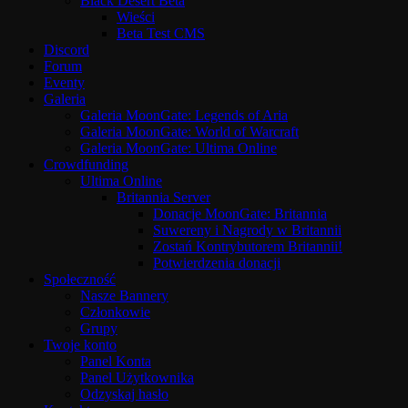
Black Desert Beta
Wieści
Beta Test CMS
Discord
Forum
Eventy
Galeria
Galeria MoonGate: Legends of Aria
Galeria MoonGate: World of Warcraft
Galeria MoonGate: Ultima Online
Crowdfunding
Ultima Online
Britannia Server
Donacje MoonGate: Britannia
Suwereny i Nagrody w Britannii
Zostań Kontrybutorem Britannii!
Potwierdzenia donacji
Społeczność
Nasze Bannery
Członkowie
Grupy
Twoje konto
Panel Konta
Panel Użytkownika
Odzyskaj hasło