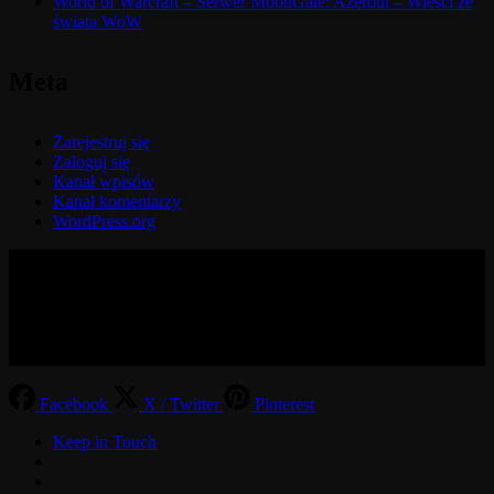
World of Warcraft – Serwer MoonGate: Azeroth – Wieści ze
świata WoW
Meta
Zarejestruj się
Zaloguj się
Kanał wpisów
Kanał komentarzy
WordPress.org
© 2017-2026 MMOGspot. The logos and names of individual
games (Ultima Online, Valheim, Conan Exiles, World of Warcraft,
Legends of Aria, Black Desert Online, The End, Archeage) are the
property of their publishers. MoonGate servers are not kept by them.
Facebook
X / Twitter
Pinterest
Keep in Touch