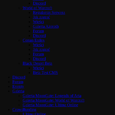
Discord
World of Warcraft
Regulamin Serwera
Jak zagrać
Wieści
Galeria Azeroth
Forum
Discord
Conan Exiles
Wieści
Jak zagrać
Forum
Discord
Black Desert Beta
Wieści
Beta Test CMS
Discord
Forum
Eventy
Galeria
Galeria MoonGate: Legends of Aria
Galeria MoonGate: World of Warcraft
Galeria MoonGate: Ultima Online
Crowdfunding
Ultima Online