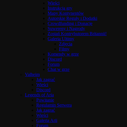
Wieści
Instrukcja gry
Mapy Kontynentów
Autorskie Reguły i Dodatki
Crowdfunding i Donacje
Suwereny i Nagrody
Zostań Kontrybutorem Britannii!
Galeria Ultimy
Zdjęcia
Filmy
Komendy w grze
Discord
Forum
Chat w grze
Valheim
Jak zagrać
Wieści
Discord
Legends of Aria
Powitanie
Regulamin Serwera
Jak zagrać
Wieści
Galeria Arii
Forum