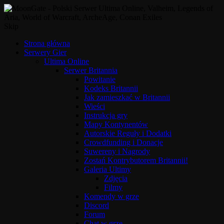
Skip
Strona główna
Serwery Gier
Ultima Online
Serwer Britannia
Powitanie
Kodeks Britannii
Jak zamieszkać w Britannii
Wieści
Instrukcja gry
Mapy Kontynentów
Autorskie Reguły i Dodatki
Crowdfunding i Donacje
Suwereny i Nagrody
Zostań Kontrybutorem Britannii!
Galeria Ultimy
Zdjęcia
Filmy
Komendy w grze
Discord
Forum
Chat w grze