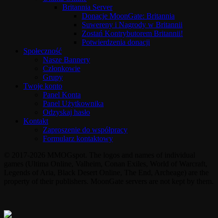
Britannia Server
Donacje MoonGate: Britannia
Suwereny i Nagrody w Britannii
Zostań Kontrybutorem Britannii!
Potwierdzenia donacji
Społeczność
Nasze Bannery
Członkowie
Grupy
Twoje konto
Panel Konta
Panel Użytkownika
Odzyskaj hasło
Kontakt
Zaproszenie do współpracy
Formularz kontaktowy
© 2017-2026 MMOGspot. The logos and names of individual
games (Ultima Online, Valheim, Conan Exiles, World of Warcraft,
Legends of Aria, Black Desert Online, The End, Archeage) are the
property of their publishers. MoonGate servers are not kept by them.