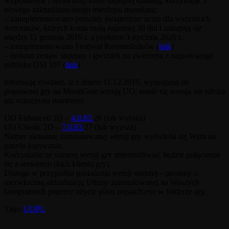
wyposażenie i sprawdzaj, które najlepiej działają, korzystając z
nowego zaktualizowanego interfejsu manekina;
– zaimplementowano prezenty świąteczne: uczta dla wszystkich
weteranów, których konta mają najmniej 30 dni i zalogują się
między 11 grudnia 2019 r. a piątkiem 3 stycznia 2020 r.;
– zaimplementowano Festiwal Rzemieślników (
link
)
– dodano zestaw stajenny i gwizdek na zwierzęta z najnowszego
publisha OSI 107 (
link
)
Informuję również, iż z dniem 11.12.2019, wymaganą do
poprawnej gry na MoonGate wersją UO, stanie się wersja nie niższa
niż oznaczona numerem:
UO Enhanced 3D –
4.0.83.
28 (lub wyższa)
UO Classic 2D –
7.0.83.
27 (lub wyższa)
Numer aktualnie zainstalowanej wersji gry wyświetla się Wam na
panelu logowania.
Korzystanie ze starszej wersji gry uniemożliwiać będzie połączenie
się z serwerem (kick klienta gry).
Dlatego w przypadku posiadania wersji starszej – prosimy o
niezwłoczną aktualizację Ultimy zainstalowanej na Waszych
komputerach poprzez użycie pliku uopatch.exe w folderze gry.
Tags:
UOPL