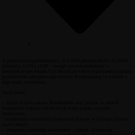
0
Z przyjemnością informujemy, iż w dniu jutrzejszym (11.12.2019) –
pomiędzy 11:30 a 12:00 – nastąpi przerwa techniczna w
funkcjonowaniu shardu UO MoonGate celem implementacji pakietu
poprawek do oskryptowania serwera. Przepraszamy za wynikłe z
tego tytułu utrudnienia.
Patch notes:
– liczba obozów orków, lizardmanów oraz piratów w ramach
kontynentu Felucca i okolicznych wysp została znacznie
zwiększona;
– uzupełniono zasiedlenie kontynentu Ilshenar w różnego rodzaju
maści stwory;
– ulepszono mechanikę manekinów – miksuj i dopasowuj