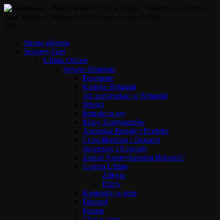
Skip
Strona główna
Serwery Gier
Ultima Online
Serwer Britannia
Powitanie
Kodeks Britannii
Jak zamieszkać w Britannii
Wieści
Instrukcja gry
Mapy Kontynentów
Autorskie Reguły i Dodatki
Crowdfunding i Donacje
Suwereny i Nagrody
Zostań Kontrybutorem Britannii!
Galeria Ultimy
Zdjęcia
Filmy
Komendy w grze
Discord
Forum
Chat w grze