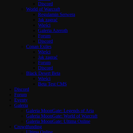
Discord
World of Warcraft
Regulamin Serwera
Jak zagrać
Wieści
Galeria Azeroth
Forum
Discord
Conan Exiles
Wieści
Jak zagrać
Forum
Discord
Black Desert Beta
Wieści
Beta Test CMS
Discord
Forum
Eventy
Galeria
Galeria MoonGate: Legends of Aria
Galeria MoonGate: World of Warcraft
Galeria MoonGate: Ultima Online
Crowdfunding
Ultima Online