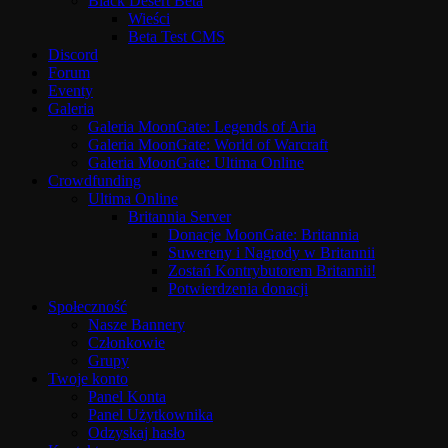
Black Desert Beta
Wieści
Beta Test CMS
Discord
Forum
Eventy
Galeria
Galeria MoonGate: Legends of Aria
Galeria MoonGate: World of Warcraft
Galeria MoonGate: Ultima Online
Crowdfunding
Ultima Online
Britannia Server
Donacje MoonGate: Britannia
Suwereny i Nagrody w Britannii
Zostań Kontrybutorem Britannii!
Potwierdzenia donacji
Społeczność
Nasze Bannery
Członkowie
Grupy
Twoje konto
Panel Konta
Panel Użytkownika
Odzyskaj hasło