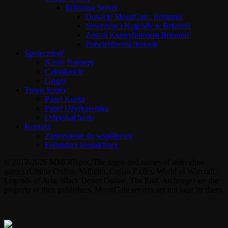
Britannia Server
Donacje MoonGate: Britannia
Suwereny i Nagrody w Britannii
Zostań Kontrybutorem Britannii!
Potwierdzenia donacji
Społeczność
Nasze Bannery
Członkowie
Grupy
Twoje konto
Panel Konta
Panel Użytkownika
Odzyskaj hasło
Kontakt
Zaproszenie do współpracy
Formularz kontaktowy
© 2017-2026 MMOGspot. The logos and names of individual
games (Ultima Online, Valheim, Conan Exiles, World of Warcraft,
Legends of Aria, Black Desert Online, The End, Archeage) are the
property of their publishers. MoonGate servers are not kept by them.