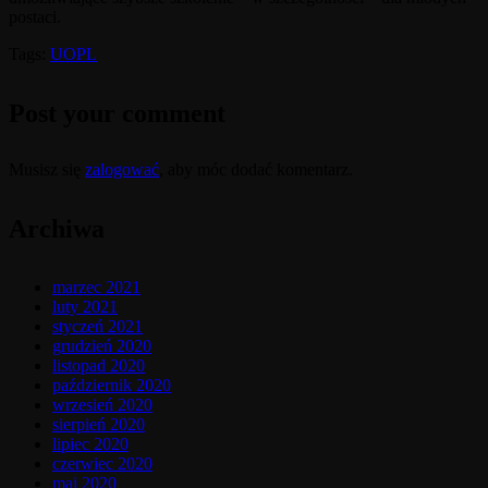
postaci.
Tags:
UOPL
Post your comment
Musisz się
zalogować
, aby móc dodać komentarz.
Archiwa
marzec 2021
luty 2021
styczeń 2021
grudzień 2020
listopad 2020
październik 2020
wrzesień 2020
sierpień 2020
lipiec 2020
czerwiec 2020
maj 2020