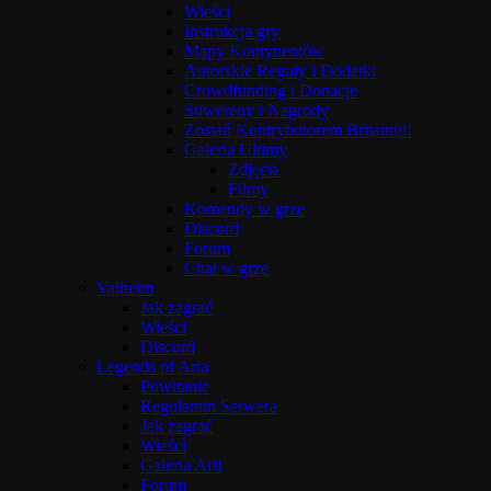
Wieści
Instrukcja gry
Mapy Kontynentów
Autorskie Reguły i Dodatki
Crowdfunding i Donacje
Suwereny i Nagrody
Zostań Kontrybutorem Britannii!
Galeria Ultimy
Zdjęcia
Filmy
Komendy w grze
Discord
Forum
Chat w grze
Valheim
Jak zagrać
Wieści
Discord
Legends of Aria
Powitanie
Regulamin Serwera
Jak zagrać
Wieści
Galeria Arii
Forum