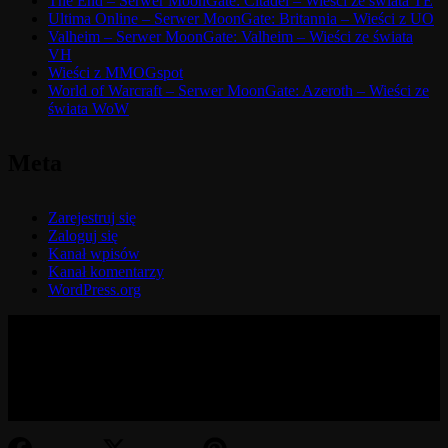
The End – Serwer MoonGate: Citadel – Wieści ze świata TE
Ultima Online – Serwer MoonGate: Britannia – Wieści z UO
Valheim – Serwer MoonGate: Valheim – Wieści ze świata
VH
Wieści z MMOGspot
World of Warcraft – Serwer MoonGate: Azeroth – Wieści ze
świata WoW
Meta
Zarejestruj się
Zaloguj się
Kanał wpisów
Kanał komentarzy
WordPress.org
© 2017-2026 MMOGspot. The logos and names of individual
games (Ultima Online, Valheim, Conan Exiles, World of Warcraft,
Legends of Aria, Black Desert Online, The End, Archeage) are the
property of their publishers. MoonGate servers are not kept by them.