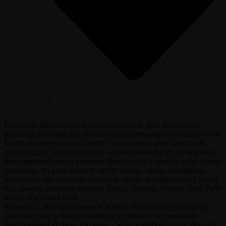
0
Uprzejmie informujemy o wprowadzeniu w dniu dzisiejszym
poprawki do świata gry, umożliwiającej ponowne wykorzystywanie
Valora do uaktywniania Ołtarzy Championów, przy czym takie
uaktywnienie, wymagać będzie wykorzystania na ten cel większej
ilości zgromadzonych punktów Valoru (wraz z korektą ilości Valora
możliwego do pozyskania w strefie samego ołtarza championa).
Możliwość taka obejmuje wszystkie ołtarze w dungeonach Felucca
tzn. spawny określane mianem: Deceit, Despise, Destard, Fire, Tera
Keep, Abyss oraz Lich.
Ponadto, w dniu dzisiejszym w mieście New Haven pojawią się
nowe skrzynie w których znajdziecie elementy wyposażenia
umożliwiające szybsze szkolenie – w szczególności – dla młodych