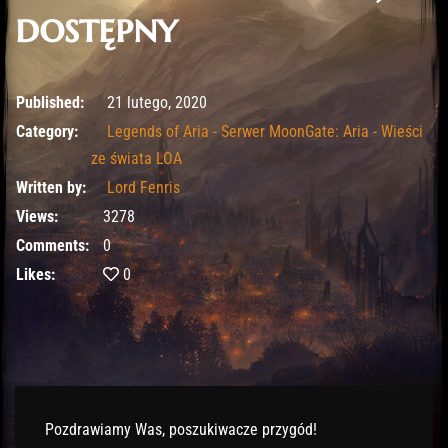
dostępny
21 lutego, 2020
Published:
21 lutego, 2020
Category:
Legends of Aria - Serwer MoonGate: Aria - Wieści
ze świata LOA
Written by:
Lord Fenris
Views:
3278
Comments:
0
Likes:
0
Pozdrawiamy Was, poszukiwacze przygód!