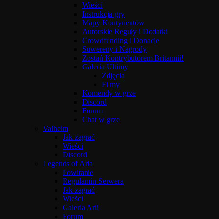
Wieści
Instrukcja gry
Mapy Kontynentów
Autorskie Reguły i Dodatki
Crowdfunding i Donacje
Suwereny i Nagrody
Zostań Kontrybutorem Britannii!
Galeria Ultimy
Zdjęcia
Filmy
Komendy w grze
Discord
Forum
Chat w grze
Valheim
Jak zagrać
Wieści
Discord
Legends of Aria
Powitanie
Regulamin Serwera
Jak zagrać
Wieści
Galeria Arii
Forum