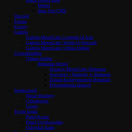
Black Desert Beta
Wieści
Beta Test CMS
Discord
Forum
Eventy
Galeria
Galeria MoonGate: Legends of Aria
Galeria MoonGate: World of Warcraft
Galeria MoonGate: Ultima Online
Crowdfunding
Ultima Online
Britannia Server
Donacje MoonGate: Britannia
Suwereny i Nagrody w Britannii
Zostań Kontrybutorem Britannii!
Potwierdzenia donacji
Społeczność
Nasze Bannery
Członkowie
Grupy
Twoje konto
Panel Konta
Panel Użytkownika
Odzyskaj hasło