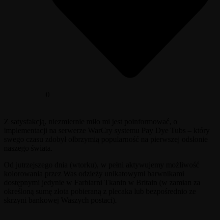
0
Z satysfakcją, niezmiernie miło mi jest poinformować, o
implementacji na serwerze WarCry systemu Pay Dye Tubs – który
swego czasu zdobył olbrzymią popularność na pierwszej odsłonie
naszego świata.
Od jutrzejszego dnia (wtorku), w pełni aktywujemy możliwość
kolorowania przez Was odzieży unikatowymi barwnikami
dostępnymi jedynie w Farbiarni Tkanin w Britain (w zamian za
określoną sumę złota pobieraną z plecaka lub bezpośrednio ze
skrzyni bankowej Waszych postaci).