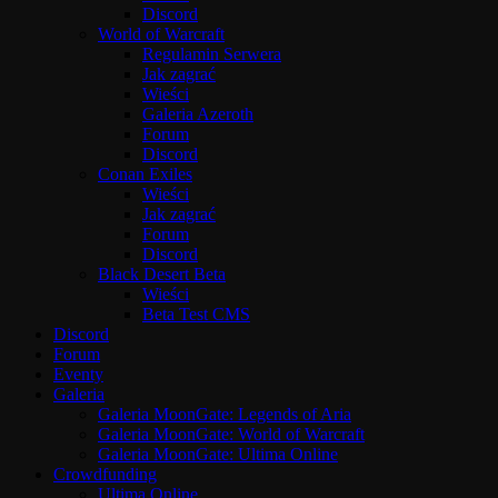
Discord
World of Warcraft
Regulamin Serwera
Jak zagrać
Wieści
Galeria Azeroth
Forum
Discord
Conan Exiles
Wieści
Jak zagrać
Forum
Discord
Black Desert Beta
Wieści
Beta Test CMS
Discord
Forum
Eventy
Galeria
Galeria MoonGate: Legends of Aria
Galeria MoonGate: World of Warcraft
Galeria MoonGate: Ultima Online
Crowdfunding
Ultima Online