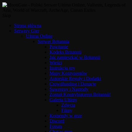
Skip
Strona główna
Serwery Gier
Ultima Online
Serwer Britannia
Powitanie
Kodeks Britannii
Jak zamieszkać w Britannii
Wieści
Instrukcja gry
Mapy Kontynentów
Autorskie Reguły i Dodatki
Crowdfunding i Donacje
Suwereny i Nagrody
Zostań Kontrybutorem Britannii!
Galeria Ultimy
Zdjęcia
Filmy
Komendy w grze
Discord
Forum
Chat w grze