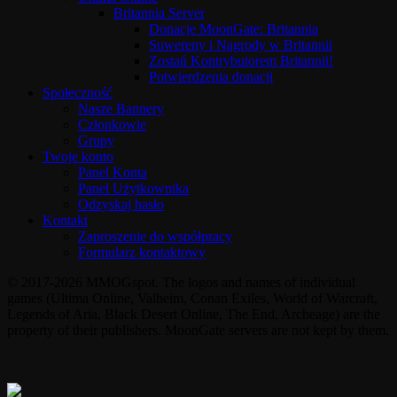
Britannia Server
Donacje MoonGate: Britannia
Suwereny i Nagrody w Britannii
Zostań Kontrybutorem Britannii!
Potwierdzenia donacji
Społeczność
Nasze Bannery
Członkowie
Grupy
Twoje konto
Panel Konta
Panel Użytkownika
Odzyskaj hasło
Kontakt
Zaproszenie do współpracy
Formularz kontaktowy
© 2017-2026 MMOGspot. The logos and names of individual
games (Ultima Online, Valheim, Conan Exiles, World of Warcraft,
Legends of Aria, Black Desert Online, The End, Archeage) are the
property of their publishers. MoonGate servers are not kept by them.