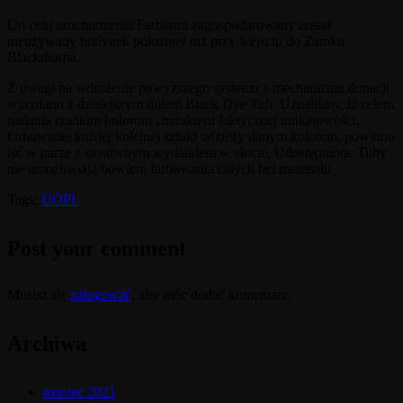
Do celu uruchomienia Farbiarni zagospodarowany został
nieużywany budynek położony tuż przy wejsciu do Zamku
Blackthorna.
Z uwagi na wdrożenie powyższego systemu z mechanizmu donacji
wycofano z dzisiejszym dniem Black Dye Tub. Uznaliśmy, iż celem
nadania rzadkim kolorom charakteru faktycznej unikatowości,
farbowanie każdej kolejnej sztuki odzieży danym kolorem, powinno
iść w parze z stosownym wydatkiem w złocie. Udostępnione Tuby
nie umożliwiają bowiem farbowania całych bel materiału.
Tags:
UOPL
Post your comment
Musisz się
zalogować
, aby móc dodać komentarz.
Archiwa
marzec 2021