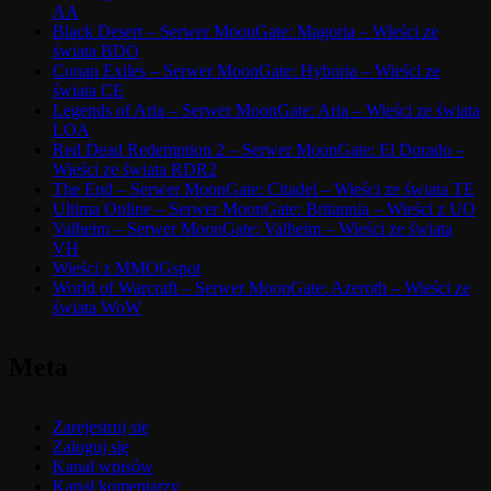
AA
Black Desert – Serwer MoonGate: Magoria – Wieści ze
świata BDO
Conan Exiles – Serwer MoonGate: Hyboria – Wieści ze
świata CE
Legends of Aria – Serwer MoonGate: Aria – Wieści ze świata
LOA
Red Dead Redemption 2 – Serwer MoonGate: El Dorado –
Wieści ze świata RDR2
The End – Serwer MoonGate: Citadel – Wieści ze świata TE
Ultima Online – Serwer MoonGate: Britannia – Wieści z UO
Valheim – Serwer MoonGate: Valheim – Wieści ze świata
VH
Wieści z MMOGspot
World of Warcraft – Serwer MoonGate: Azeroth – Wieści ze
świata WoW
Meta
Zarejestruj się
Zaloguj się
Kanał wpisów
Kanał komentarzy