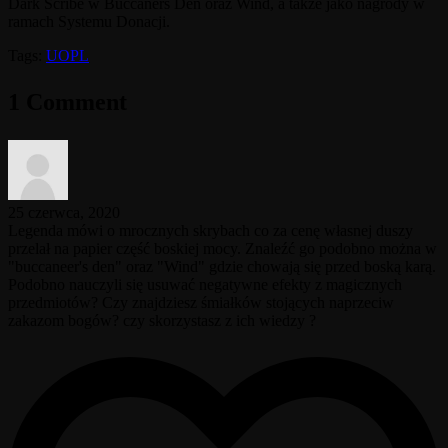
Dark Scribe w Buccaners Den oraz Wind, a także jako nagrody w
ramach Systemu Donacji.
Tags:
UOPL
1 Comment
25 czerwca, 2020
Legenda mówi o mrocznych skrybach co za cenę własnej duszy
przelał na papier część boskiej mocy. Znaleźć go podobno można w
"buccaneer's den" oraz "Wind" gdzie chowają się przed boską karą.
Podobno nauczyli się usuwać negatywne efekty z magicznych
przedmiotów? Czy znajdziesz śmiałków stojących naprzeciw
zakazom bogów? czy skorzystasz z ich wiedzy ?