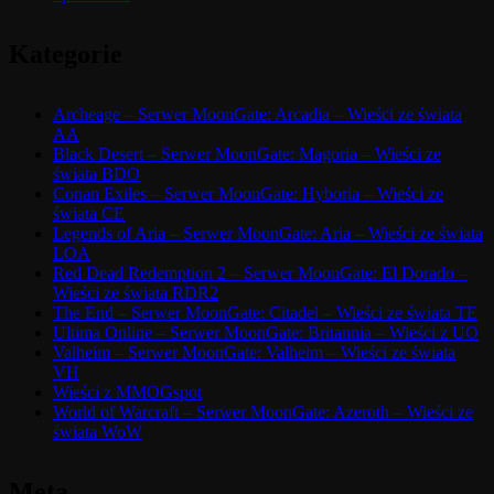
Kategorie
Archeage – Serwer MoonGate: Arcadia – Wieści ze świata
AA
Black Desert – Serwer MoonGate: Magoria – Wieści ze
świata BDO
Conan Exiles – Serwer MoonGate: Hyboria – Wieści ze
świata CE
Legends of Aria – Serwer MoonGate: Aria – Wieści ze świata
LOA
Red Dead Redemption 2 – Serwer MoonGate: El Dorado –
Wieści ze świata RDR2
The End – Serwer MoonGate: Citadel – Wieści ze świata TE
Ultima Online – Serwer MoonGate: Britannia – Wieści z UO
Valheim – Serwer MoonGate: Valheim – Wieści ze świata
VH
Wieści z MMOGspot
World of Warcraft – Serwer MoonGate: Azeroth – Wieści ze
świata WoW
Meta