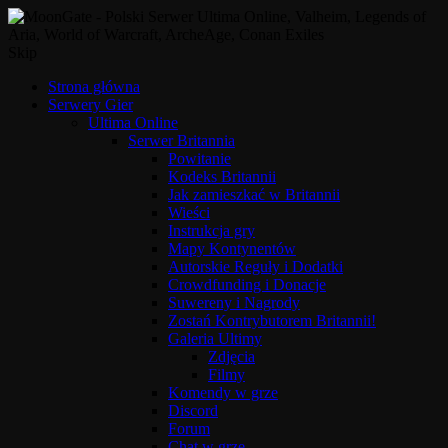
Skip
Strona główna
Serwery Gier
Ultima Online
Serwer Britannia
Powitanie
Kodeks Britannii
Jak zamieszkać w Britannii
Wieści
Instrukcja gry
Mapy Kontynentów
Autorskie Reguły i Dodatki
Crowdfunding i Donacje
Suwereny i Nagrody
Zostań Kontrybutorem Britannii!
Galeria Ultimy
Zdjęcia
Filmy
Komendy w grze
Discord
Forum
Chat w grze