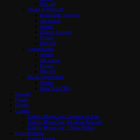
Discord
World of Warcraft
Regulamin Serwera
Jak zagrać
Wieści
Galeria Azeroth
Forum
Discord
Conan Exiles
Wieści
Jak zagrać
Forum
Discord
Black Desert Beta
Wieści
Beta Test CMS
Discord
Forum
Eventy
Galeria
Galeria MoonGate: Legends of Aria
Galeria MoonGate: World of Warcraft
Galeria MoonGate: Ultima Online
Crowdfunding
Ultima Online