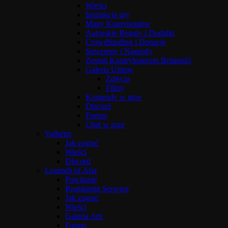
Wieści
Instrukcja gry
Mapy Kontynentów
Autorskie Reguły i Dodatki
Crowdfunding i Donacje
Suwereny i Nagrody
Zostań Kontrybutorem Britannii!
Galeria Ultimy
Zdjęcia
Filmy
Komendy w grze
Discord
Forum
Chat w grze
Valheim
Jak zagrać
Wieści
Discord
Legends of Aria
Powitanie
Regulamin Serwera
Jak zagrać
Wieści
Galeria Arii
Forum