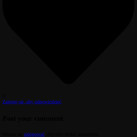
0
Zaloguj się, aby odpowiedzieć
Post your comment
Musisz się
zalogować
, aby móc dodać komentarz.