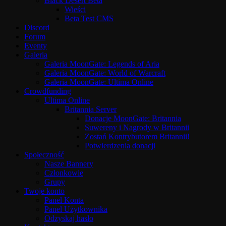
Black Desert Beta
Wieści
Beta Test CMS
Discord
Forum
Eventy
Galeria
Galeria MoonGate: Legends of Aria
Galeria MoonGate: World of Warcraft
Galeria MoonGate: Ultima Online
Crowdfunding
Ultima Online
Britannia Server
Donacje MoonGate: Britannia
Suwereny i Nagrody w Britannii
Zostań Kontrybutorem Britannii!
Potwierdzenia donacji
Społeczność
Nasze Bannery
Członkowie
Grupy
Twoje konto
Panel Konta
Panel Użytkownika
Odzyskaj hasło