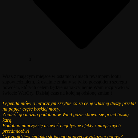
0
Wraz z mającym miejsce w ostatnich dniach revampem lootu
zapowiedziałem, iż ostatnie zmiany są tylko początkiem szeregu
nowości, których celem będzie uatrakcyjnenie Wam rozgrywki w
świecie WarCry. Dzisiaj czas na kolejną odsłonę zmian:)
Legenda mówi o mrocznym skrybie co za cenę własnej duszy przelał
na papier część boskiej mocy.
Znaleźć go można podobno w Wind gdzie chowa się przed boską
karą.
Podobno nauczył się usuwać negatywne efekty z magicznych
przedmiotów!
Czy znajdziesz śmiałka stającego naprzeciw zakazom bogów?