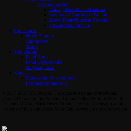
Britannia Server
Donacje MoonGate: Britannia
Suwereny i Nagrody w Britannii
Zostań Kontrybutorem Britannii!
Potwierdzenia donacji
Społeczność
Nasze Bannery
Członkowie
Grupy
Twoje konto
Panel Konta
Panel Użytkownika
Odzyskaj hasło
Kontakt
Zaproszenie do współpracy
Formularz kontaktowy
© 2017-2026 MMOGspot. The logos and names of individual
games (Ultima Online, Valheim, Conan Exiles, World of Warcraft,
Legends of Aria, Black Desert Online, The End, Archeage) are the
property of their publishers. MoonGate servers are not kept by them.