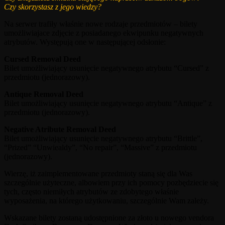
Czy skorzystasz z jego wiedzy?
Na serwer trafiły właśnie nowe rodzaje przedmiotów – bilety
umożliwiajace zdjęcie z posiadanego ekwipunku negatywnych
atrybutów. Występują one w następującej odsłonie:
Cursed Removal Deed
Bilet umożliwiający usunięcie negatywnego atrybutu “Cursed” z
przedmiotu (jednorazowy).
Antique Removal Deed
Bilet umożliwiający usunięcie negatywnego atrybutu “Antique” z
przedmiotu (jednorazowy).
Negative Atribute Removal Deed
Bilet umożliwiający usunięcie negatywnego atrybutu “Brittle”,
“Prized” “Unwiealdy”, “No repair”, “Massive” z przedmiotu
(jednorazowy).
Wierzę, iż zaimplementowane przedmioty staną się dla Was
szczególnie użyteczne, albowiem przy ich pomocy pozbędziecie się
tych, często niemiłych atrybutów ze zdobytego właśnie
wyposażenia, na którego użytkowaniu, szczególnie Wam zależy.
Wskazane bilety zostaną udostępnione za złoto u nowego vendora