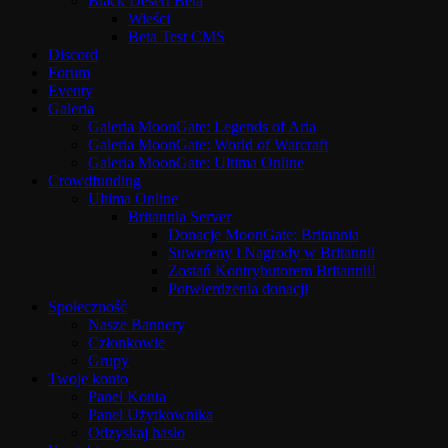
Black Desert Beta
Wieści
Beta Test CMS
Discord
Forum
Eventy
Galeria
Galeria MoonGate: Legends of Aria
Galeria MoonGate: World of Warcraft
Galeria MoonGate: Ultima Online
Crowdfunding
Ultima Online
Britannia Server
Donacje MoonGate: Britannia
Suwereny i Nagrody w Britannii
Zostań Kontrybutorem Britannii!
Potwierdzenia donacji
Społeczność
Nasze Bannery
Członkowie
Grupy
Twoje konto
Panel Konta
Panel Użytkownika
Odzyskaj hasło