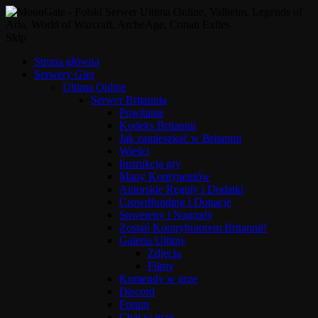
Skip
Strona główna
Serwery Gier
Ultima Online
Serwer Britannia
Powitanie
Kodeks Britannii
Jak zamieszkać w Britannii
Wieści
Instrukcja gry
Mapy Kontynentów
Autorskie Reguły i Dodatki
Crowdfunding i Donacje
Suwereny i Nagrody
Zostań Kontrybutorem Britannii!
Galeria Ultimy
Zdjęcia
Filmy
Komendy w grze
Discord
Forum
Chat w grze