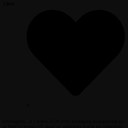
Likes:
0
Informujemy , iż z dniem 22.09.2020, wymaganą do poprawnej gry
na WarCry wersją UO, stanie się najnowsza wersja gry oznaczona