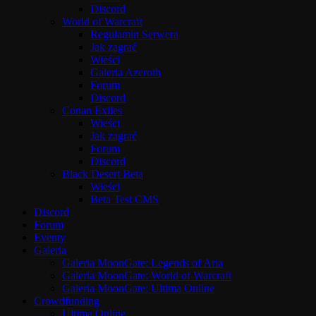
Discord
World of Warcraft
Regulamin Serwera
Jak zagrać
Wieści
Galeria Azeroth
Forum
Discord
Conan Exiles
Wieści
Jak zagrać
Forum
Discord
Black Desert Beta
Wieści
Beta Test CMS
Discord
Forum
Eventy
Galeria
Galeria MoonGate: Legends of Aria
Galeria MoonGate: World of Warcraft
Galeria MoonGate: Ultima Online
Crowdfunding
Ultima Online