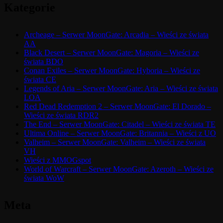
Kategorie
Archeage – Serwer MoonGate: Arcadia – Wieści ze świata
AA
Black Desert – Serwer MoonGate: Magoria – Wieści ze
świata BDO
Conan Exiles – Serwer MoonGate: Hyboria – Wieści ze
świata CE
Legends of Aria – Serwer MoonGate: Aria – Wieści ze świata
LOA
Red Dead Redemption 2 – Serwer MoonGate: El Dorado –
Wieści ze świata RDR2
The End – Serwer MoonGate: Citadel – Wieści ze świata TE
Ultima Online – Serwer MoonGate: Britannia – Wieści z UO
Valheim – Serwer MoonGate: Valheim – Wieści ze świata
VH
Wieści z MMOGspot
World of Warcraft – Serwer MoonGate: Azeroth – Wieści ze
świata WoW
Meta