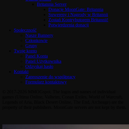
Britannia Server
Donacje MoonGate: Britannia
Suwereny i Nagrody w Britannii
Zostań Kontrybutorem Britannii!
Potwierdzenia donacji
Społeczność
Nasze Bannery
Członkowie
Grupy
Twoje konto
Panel Konta
Panel Użytkownika
Odzyskaj hasło
Kontakt
Zaproszenie do współpracy
Formularz kontaktowy
© 2017-2026 MMOGspot. The logos and names of individual
games (Ultima Online, Valheim, Conan Exiles, World of Warcraft,
Legends of Aria, Black Desert Online, The End, Archeage) are the
property of their publishers. MoonGate servers are not kept by them.