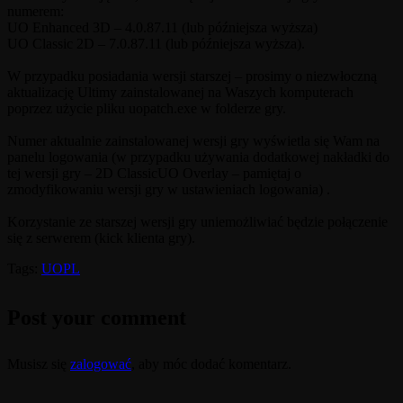
numerem:
UO Enhanced 3D – 4.0.87.11 (lub późniejsza wyższa)
UO Classic 2D – 7.0.87.11 (lub późniejsza wyższa).
W przypadku posiadania wersji starszej – prosimy o niezwłoczną
aktualizację Ultimy zainstalowanej na Waszych komputerach
poprzez użycie pliku uopatch.exe w folderze gry.
Numer aktualnie zainstalowanej wersji gry wyświetla się Wam na
panelu logowania (w przypadku używania dodatkowej nakładki do
tej wersji gry – 2D ClassicUO Overlay – pamiętaj o
zmodyfikowaniu wersji gry w ustawieniach logowania) .
Korzystanie ze starszej wersji gry uniemożliwiać będzie połączenie
się z serwerem (kick klienta gry).
Tags:
UOPL
Post your comment
Musisz się
zalogować
, aby móc dodać komentarz.