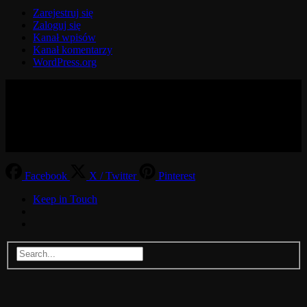
Zarejestruj się
Zaloguj się
Kanał wpisów
Kanał komentarzy
WordPress.org
© 2017-2026 MMOGspot. The logos and names of individual
games (Ultima Online, Valheim, Conan Exiles, World of Warcraft,
Legends of Aria, Black Desert Online, The End, Archeage) are the
property of their publishers. MoonGate servers are not kept by them.
Facebook
X / Twitter
Pinterest
Keep in Touch