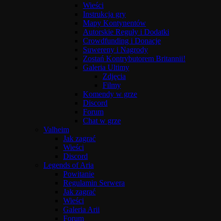
Wieści
Instrukcja gry
Mapy Kontynentów
Autorskie Reguły i Dodatki
Crowdfunding i Donacje
Suwereny i Nagrody
Zostań Kontrybutorem Britannii!
Galeria Ultimy
Zdjęcia
Filmy
Komendy w grze
Discord
Forum
Chat w grze
Valheim
Jak zagrać
Wieści
Discord
Legends of Aria
Powitanie
Regulamin Serwera
Jak zagrać
Wieści
Galeria Arii
Forum