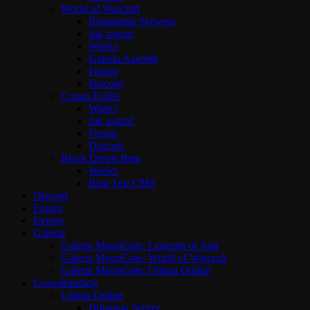
World of Warcraft
Regulamin Serwera
Jak zagrać
Wieści
Galeria Azeroth
Forum
Discord
Conan Exiles
Wieści
Jak zagrać
Forum
Discord
Black Desert Beta
Wieści
Beta Test CMS
Discord
Forum
Eventy
Galeria
Galeria MoonGate: Legends of Aria
Galeria MoonGate: World of Warcraft
Galeria MoonGate: Ultima Online
Crowdfunding
Ultima Online
Britannia Server