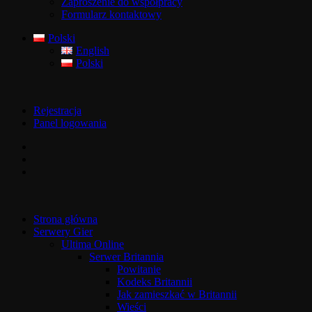
Zaproszenie do współpracy
Formularz kontaktowy
Polski
English
Polski
Rejestracja
Panel logowania
Strona główna
Serwery Gier
Ultima Online
Serwer Britannia
Powitanie
Kodeks Britannii
Jak zamieszkać w Britannii
Wieści