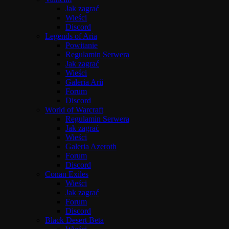
Jak zagrać
Wieści
Discord
Legends of Aria
Powitanie
Regulamin Serwera
Jak zagrać
Wieści
Galeria Arii
Forum
Discord
World of Warcraft
Regulamin Serwera
Jak zagrać
Wieści
Galeria Azeroth
Forum
Discord
Conan Exiles
Wieści
Jak zagrać
Forum
Discord
Black Desert Beta