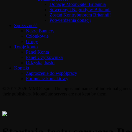
Donacje MoonGate: Britannia
Suwereny i Nagrody w Britannii
Zostań Kontrybutorem Britannii!
Potwierdzenia donacji
Społeczność
Nasze Bannery
Członkowie
Grupy
Twoje konto
Panel Konta
Panel Użytkownika
Odzyskaj hasło
Kontakt
Zaproszenie do współpracy
Formularz kontaktowy
© 2017-2026 MMOGspot. The logos and names of individual games (Ul
their publishers. MoonGate servers are not kept by them.