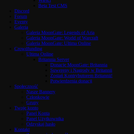
Wieści
Beta Test CMS
Discord
Forum
Eventy
Galeria
Galeria MoonGate: Legends of Aria
Galeria MoonGate: World of Warcraft
Galeria MoonGate: Ultima Online
Crowdfunding
Ultima Online
Britannia Server
Donacje MoonGate: Britannia
Suwereny i Nagrody w Britannii
Zostań Kontrybutorem Britannii!
Potwierdzenia donacji
Społeczność
Nasze Bannery
Członkowie
Grupy
Twoje konto
Panel Konta
Panel Użytkownika
Odzyskaj hasło
Kontakt