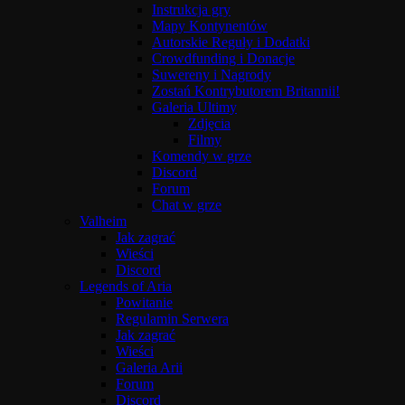
Instrukcja gry
Mapy Kontynentów
Autorskie Reguły i Dodatki
Crowdfunding i Donacje
Suwereny i Nagrody
Zostań Kontrybutorem Britannii!
Galeria Ultimy
Zdjęcia
Filmy
Komendy w grze
Discord
Forum
Chat w grze
Valheim
Jak zagrać
Wieści
Discord
Legends of Aria
Powitanie
Regulamin Serwera
Jak zagrać
Wieści
Galeria Arii
Forum
Discord