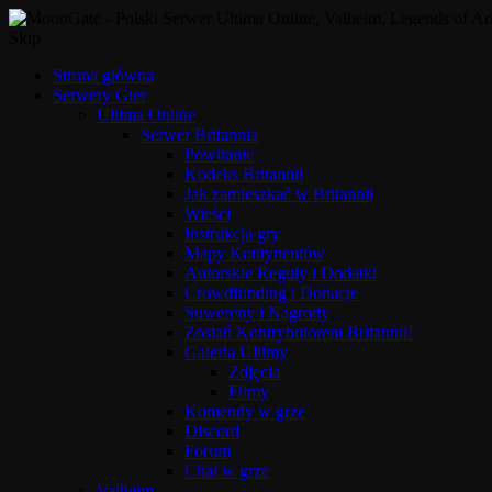
Skip
Strona główna
Serwery Gier
Ultima Online
Serwer Britannia
Powitanie
Kodeks Britannii
Jak zamieszkać w Britannii
Wieści
Instrukcja gry
Mapy Kontynentów
Autorskie Reguły i Dodatki
Crowdfunding i Donacje
Suwereny i Nagrody
Zostań Kontrybutorem Britannii!
Galeria Ultimy
Zdjęcia
Filmy
Komendy w grze
Discord
Forum
Chat w grze
Valheim