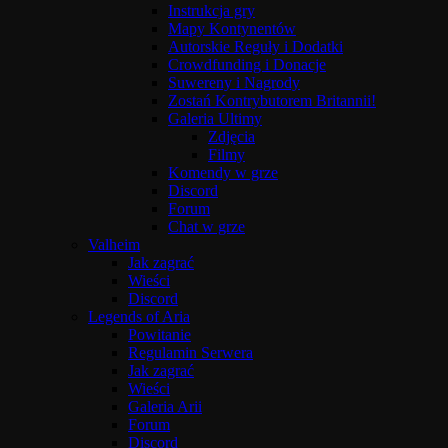
Instrukcja gry
Mapy Kontynentów
Autorskie Reguły i Dodatki
Crowdfunding i Donacje
Suwereny i Nagrody
Zostań Kontrybutorem Britannii!
Galeria Ultimy
Zdjęcia
Filmy
Komendy w grze
Discord
Forum
Chat w grze
Valheim
Jak zagrać
Wieści
Discord
Legends of Aria
Powitanie
Regulamin Serwera
Jak zagrać
Wieści
Galeria Arii
Forum
Discord