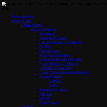
Skip
Strona główna
Serwery Gier
Ultima Online
Serwer Britannia
Powitanie
Kodeks Britannii
Jak zamieszkać w Britannii
Wieści
Instrukcja gry
Mapy Kontynentów
Autorskie Reguły i Dodatki
Crowdfunding i Donacje
Suwereny i Nagrody
Zostań Kontrybutorem Britannii!
Galeria Ultimy
Zdjęcia
Filmy
Komendy w grze
Discord
Forum
Chat w grze
Valheim