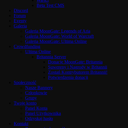
Wieści
Beta Test CMS
Discord
Forum
Eventy
Galeria
Galeria MoonGate: Legends of Aria
Galeria MoonGate: World of Warcraft
Galeria MoonGate: Ultima Online
Crowdfunding
Ultima Online
Britannia Server
Donacje MoonGate: Britannia
Suwereny i Nagrody w Britannii
Zostań Kontrybutorem Britannii!
Potwierdzenia donacji
Społeczność
Nasze Bannery
Członkowie
Grupy
Twoje konto
Panel Konta
Panel Użytkownika
Odzyskaj hasło
Kontakt