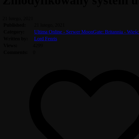
Zmodyfikowany system ub
21 lutego, 2021
Published:
21 lutego, 2021
Category:
Ultima Online - Serwer MoonGate: Britannia - Wieś
Written by:
Lord Fenris
Views:
4299
Comments:
0