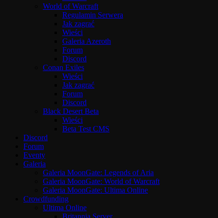
World of Warcraft
Regulamin Serwera
Jak zagrać
Wieści
Galeria Azeroth
Forum
Discord
Conan Exiles
Wieści
Jak zagrać
Forum
Discord
Black Desert Beta
Wieści
Beta Test CMS
Discord
Forum
Eventy
Galeria
Galeria MoonGate: Legends of Aria
Galeria MoonGate: World of Warcraft
Galeria MoonGate: Ultima Online
Crowdfunding
Ultima Online
Britannia Server