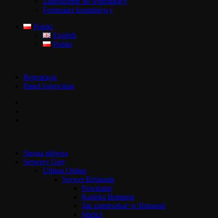
Zaproszenie do współpracy
Formularz kontaktowy
Polski
English
Polski
Rejestracja
Panel logowania
Strona główna
Serwery Gier
Ultima Online
Serwer Britannia
Powitanie
Kodeks Britannii
Jak zamieszkać w Britannii
Wieści