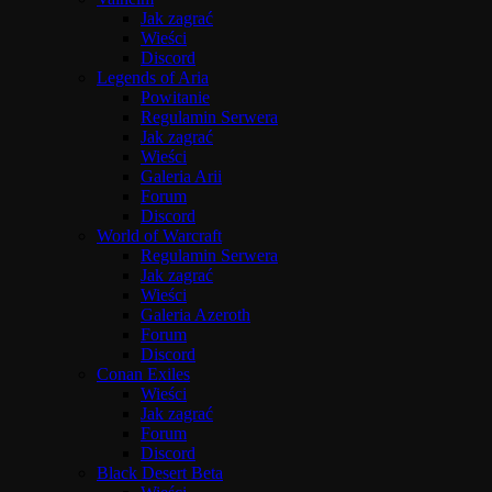
Jak zagrać
Wieści
Discord
Legends of Aria
Powitanie
Regulamin Serwera
Jak zagrać
Wieści
Galeria Arii
Forum
Discord
World of Warcraft
Regulamin Serwera
Jak zagrać
Wieści
Galeria Azeroth
Forum
Discord
Conan Exiles
Wieści
Jak zagrać
Forum
Discord
Black Desert Beta