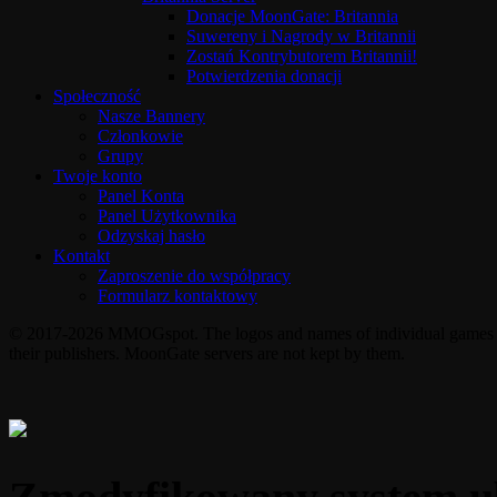
Donacje MoonGate: Britannia
Suwereny i Nagrody w Britannii
Zostań Kontrybutorem Britannii!
Potwierdzenia donacji
Społeczność
Nasze Bannery
Członkowie
Grupy
Twoje konto
Panel Konta
Panel Użytkownika
Odzyskaj hasło
Kontakt
Zaproszenie do współpracy
Formularz kontaktowy
© 2017-2026 MMOGspot. The logos and names of individual games (Ul
their publishers. MoonGate servers are not kept by them.