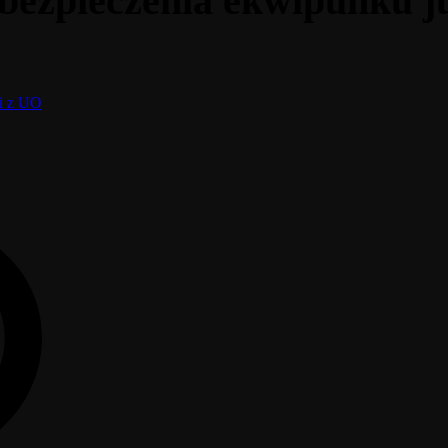
ezpieczenia ekwipunku ju
ci z UO