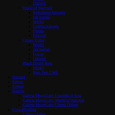
Discord
World of Warcraft
Regulamin Serwera
Jak zagrać
Wieści
Galeria Azeroth
Forum
Discord
Conan Exiles
Wieści
Jak zagrać
Forum
Discord
Black Desert Beta
Wieści
Beta Test CMS
Discord
Forum
Eventy
Galeria
Galeria MoonGate: Legends of Aria
Galeria MoonGate: World of Warcraft
Galeria MoonGate: Ultima Online
Crowdfunding
Ultima Online