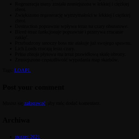
Regeneracja many została zmniejszona w lekkiej i ciężkiej
zbroi.
Zwiększono regenerację wytrzymałości w lekkiej i ciężkiej
zbroi.
Destruction poprawnie wpływa teraz na czary obszarowe.
Bleed teraz funkcjonuje poprawnie i przerywa rzucanie
zaklęć.
Przebudzony smoczy boss nie atakuje już swojego spawnu.
Lich Lords rzucają teraz czary.
Pełna zbroja płytowa ma teraz prawidłową skalę obrony.
Zmniejszono częstotliwość wypadania map skarbów.
Tags:
LOAPL
Post your comment
Musisz się
zalogować
, aby móc dodać komentarz.
Archiwa
marzec 2021