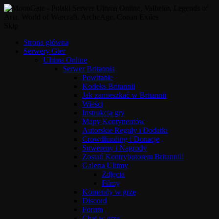
Skip
Strona główna
Serwery Gier
Ultima Online
Serwer Britannia
Powitanie
Kodeks Britannii
Jak zamieszkać w Britannii
Wieści
Instrukcja gry
Mapy Kontynentów
Autorskie Reguły i Dodatki
Crowdfunding i Donacje
Suwereny i Nagrody
Zostań Kontrybutorem Britannii!
Galeria Ultimy
Zdjęcia
Filmy
Komendy w grze
Discord
Forum
Chat w grze