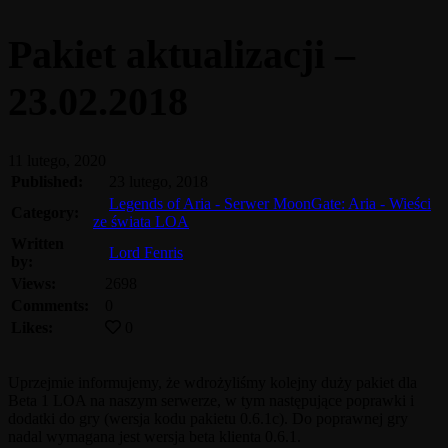
Pakiet aktualizacji –
23.02.2018
11 lutego, 2020
Published:
23 lutego, 2018
Legends of Aria - Serwer MoonGate: Aria - Wieści
Category:
ze świata LOA
Written
Lord Fenris
by:
Views:
2698
Comments:
0
Likes:
0
Uprzejmie informujemy, że wdrożyliśmy kolejny duży pakiet dla
Beta 1 LOA na naszym serwerze, w tym następujące poprawki i
dodatki do gry (wersja kodu pakietu 0.6.1c). Do poprawnej gry
nadal wymagana jest wersja beta klienta 0.6.1.