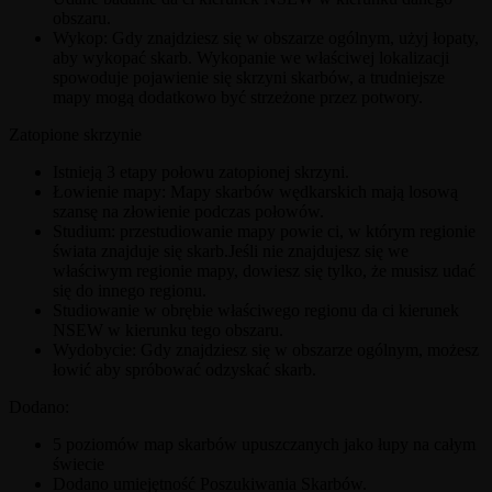
obszaru.
Wykop: Gdy znajdziesz się w obszarze ogólnym, użyj łopaty,
aby wykopać skarb. Wykopanie we właściwej lokalizacji
spowoduje pojawienie się skrzyni skarbów, a trudniejsze
mapy mogą dodatkowo być strzeżone przez potwory.
Zatopione skrzynie
Istnieją 3 etapy połowu zatopionej skrzyni.
Łowienie mapy: Mapy skarbów wędkarskich mają losową
szansę na złowienie podczas połowów.
Studium: przestudiowanie mapy powie ci, w którym regionie
świata znajduje się skarb.Jeśli nie znajdujesz się we
właściwym regionie mapy, dowiesz się tylko, że musisz udać
się do innego regionu.
Studiowanie w obrębie właściwego regionu da ci kierunek
NSEW w kierunku tego obszaru.
Wydobycie: Gdy znajdziesz się w obszarze ogólnym, możesz
łowić aby spróbować odzyskać skarb.
Dodano:
5 poziomów map skarbów upuszczanych jako łupy na całym
świecie
Dodano umiejętność Poszukiwania Skarbów.