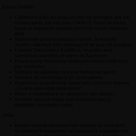
Karma i konflikt
Członkowie gildii nie mogą już ranić się nawzajem, gdy ich
ochrona karmy jest włączona. UWAGA: Nadal nie tracisz
karmy za negatywne działania przeciwko innym członkom
gildii.
Naprawiono problem polegający na tym, że neutralni
strażnicy atakowali ludzi znajdujących się poza ich zasięgiem
Usunięto Ostrzeżenie o Konflikcie, wszystkie ataki
natychmiast powodują, że stajesz się Agresorem.
Poziom karmy dla zwierząt domowych odzwierciedla teraz
jego właściciela
Strażnicy uwzględniają zwierzęta bardziej niż graczy
Strażnicy nie zatrzymują się już przed atakiem
Naprawiono powodowanie spamu przez zwierzęta domowe
„Ta akcja spowoduje utratę karmy”.
Zeloci w katakumbach nie działają już jako strażnicy
Neutralni strażnicy bronią teraz wszystkich graczy,
niezależnie od poziomu karmy
Walka
Dodano kontrolę utrzymania linii widzenia do wszystkich
wyszkolonych umiejętności wymagających wskazania celu