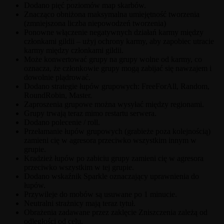
Dodano pięć poziomów map skarbów.
Znacząco obniżona maksymalna umiejętność tworzenia
(zmniejszona liczba niepowodzeń tworzenia)
Ponowne włączenie negatywnych działań karmy między
członkami gildii – użyj ochrony karmy, aby zapobiec utracie
karmy między członkami gildii.
Może konwertować grupy na grupy wolne od karmy, co
oznacza, że ​​członkowie grupy mogą zabijać się nawzajem i
dowolnie plądrować.
Dodano strategie łupów grupowych: FreeForAll, Random,
RoundRobin, Master.
Zaproszenia grupowe można wysyłać między regionami.
Grupy trwają teraz mimo restartu serwera.
Dodano polecenie / roll.
Przełamanie łupów grupowych (grabieże poza kolejnością)
zamieni cię w agresora przeciwko wszystkim innym w
grupie.
Kradzież łupów po zabiciu grupy zamieni cię w agresora
przeciwko wszystkim w tej grupie.
Dodano wskaźnik Sparkle oznaczający uprawnienia do
łupów.
Przywileje do mobów są usuwane po 1 minucie.
Neutralni strażnicy mają teraz tytuł.
Obrażenia zadawane przez zaklęcie Zniszczenia zależą od
odległości od celu.