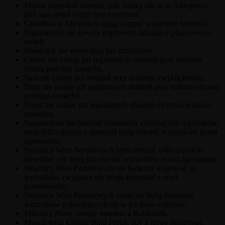
Można przynieść korzyść tym, którzy nie są w Alliegance,
jeśli sam jesteś objęty tym systemem
Członkowie Allegiance mogą czerpać wzajemne korzyści.
Naprawiono nie zawsze poprawnie działające plądrowanie
zwłok.
Bleed tick nie wyzwalają już strażników.
Cleave nie zadaje już regularnych obrażeń przy trafieniu
bronią podczas zamachu.
Stun nie zadaje już obrażeń przy trafieniu zwykłą bronią.
Daze nie zadaje już regularnych obrażeń przy trafieniu bronią
podczas zamachu.
Bleed nie zadaje już regularnych obrażeń od broni podczas
zamachu.
Naprawiono mechanizm strażników chroniących wyrzutków,
teraz tylko strażnicy neutralni będą chronić wyrzutków przed
agresorami.
Strażnicy Wież Portalowych będą chronić tylko postacie
niewinne, nie będą już chronić wyrzutków przed agresorami.
Strażnicy Wież Portalowych nie będą już reagować na
wyrzutków (wygnani nie mogą korzystać z wież
portalowych).
Strażnicy Wież Portalowych nadal nie będą atakować
wyrzutków pojawiających się w ich polu widzenia.
Mikstury Many zostały usunięte z Katakumb.
Musisz teraz kliknąć Bind Portal, aby z niego skorzystać.