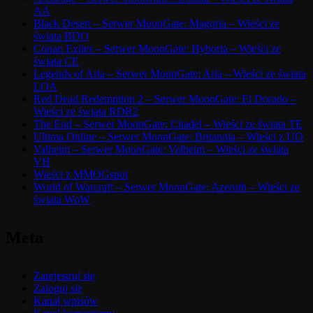
AA
Black Desert – Serwer MoonGate: Magoria – Wieści ze
świata BDO
Conan Exiles – Serwer MoonGate: Hyboria – Wieści ze
świata CE
Legends of Aria – Serwer MoonGate: Aria – Wieści ze świata
LOA
Red Dead Redemption 2 – Serwer MoonGate: El Dorado –
Wieści ze świata RDR2
The End – Serwer MoonGate: Citadel – Wieści ze świata TE
Ultima Online – Serwer MoonGate: Britannia – Wieści z UO
Valheim – Serwer MoonGate: Valheim – Wieści ze świata
VH
Wieści z MMOGspot
World of Warcraft – Serwer MoonGate: Azeroth – Wieści ze
świata WoW
Meta
Zarejestruj się
Zaloguj się
Kanał wpisów