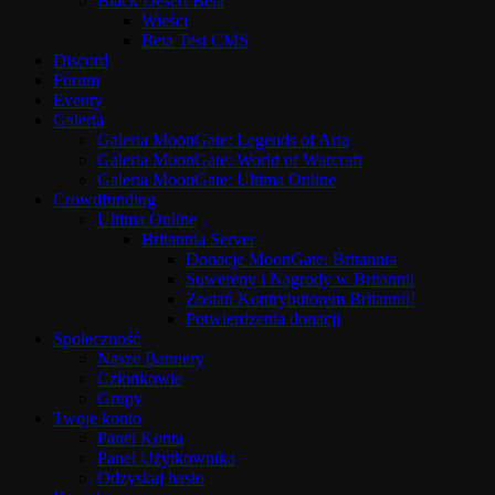
Black Desert Beta
Wieści
Beta Test CMS
Discord
Forum
Eventy
Galeria
Galeria MoonGate: Legends of Aria
Galeria MoonGate: World of Warcraft
Galeria MoonGate: Ultima Online
Crowdfunding
Ultima Online
Britannia Server
Donacje MoonGate: Britannia
Suwereny i Nagrody w Britannii
Zostań Kontrybutorem Britannii!
Potwierdzenia donacji
Społeczność
Nasze Bannery
Członkowie
Grupy
Twoje konto
Panel Konta
Panel Użytkownika
Odzyskaj hasło