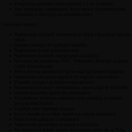
Zwiększono promień rozszczepienia z 2 do 4 metrów.
Aby zmniejszyć zamieszanie, kolor nazwy Scoundrel został
zmieniony z różowego na pomarańczowy.
Generalne zmiany:
Naprawiono zdolność teleportacji do łóżek i krzeseł po użyciu
/stuck
Dodano bandaże do ogólnych sklepów
Naprawiono portal przywoływania
Naprawiono kontrolę zasięgu podczas zbioru
Nie może już maskować NPC / Potworów, które nie są przez
Ciebie kontrolowane
Próba ukrycia bankiera nie spowoduje już śmierci bankiera
Naprawiono nie pojawiających się kupców-najemników
Usunięto irytujące podziękowania głosowe
Nie można już stracić przedmiotów, upuszczając je na zwłok.
Dodano komendę /guard dla zwierzaków
Po transferze zwierzęta automatycznie podążają za swoim
nowym właścicielem.
Usunięto stare kamienie wiążące
Gracz zasiada teraz obok ogniska po pięciu sekundach.
Puste zwłoki gniją po 5 sekundach
Naprawiono pochodnie nocnych wieśniaków
Nie można już dzielić stosów na postacie, które nie są Tobą.