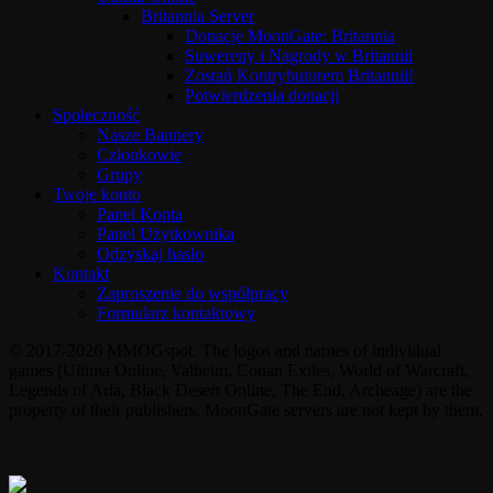
Britannia Server
Donacje MoonGate: Britannia
Suwereny i Nagrody w Britannii
Zostań Kontrybutorem Britannii!
Potwierdzenia donacji
Społeczność
Nasze Bannery
Członkowie
Grupy
Twoje konto
Panel Konta
Panel Użytkownika
Odzyskaj hasło
Kontakt
Zaproszenie do współpracy
Formularz kontaktowy
© 2017-2026 MMOGspot. The logos and names of individual
games (Ultima Online, Valheim, Conan Exiles, World of Warcraft,
Legends of Aria, Black Desert Online, The End, Archeage) are the
property of their publishers. MoonGate servers are not kept by them.