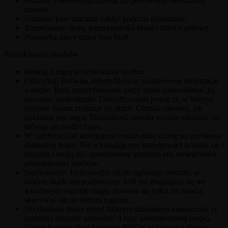
Dodano 5 sekund opóźnienia do ponownego dosiadania
mounta
Usunięto karę rzucania zaklęć podczas dosiadania.
Zmniejszono utratę wytrzymałości broni i zbroi o połowę
Poprawka mocy czaru Iron Staff
Poszukiwanie skarbów
Istnieją 3 etapy poszukiwania skarbu.
Odszyfruj: Pozwala zidentyfikować podstawowe informacje
o mapie. Brak rozszyfrowania mapy może spowodować jej
poważne uszkodzenie. Odszyfrowanie powie ci, w którym
regionie świata znajduje się skarb. Określa również, jak
dokładna jest mapa. Dokładność określa rozmiar obszaru, do
którego prowadzi mapa.
W zależności od umiejętności masz małą szansę na uzyskanie
dokładnej mapy. Nie wymagają one umiejętności uczenia się i
kopania i mogą być sprzedawane graczom bez umiejętności
poszukiwania skarbów.
Studiowanie: To prowadzi cię do ogólnego obszaru, w
którym skarb jest pochowany. Jeśli nie znajdujesz się we
właściwym regionie mapy, dowiesz się tylko, że musisz
skierować się do innego regionu.
Niezbadanie mapy przed dalszym działaniem nieznacznie ją
uszkodzi (możesz uszkodzić 9 razy nieuszkodzoną mapę).
Udane badanie da ci kierunek NSEW w kierunku danego