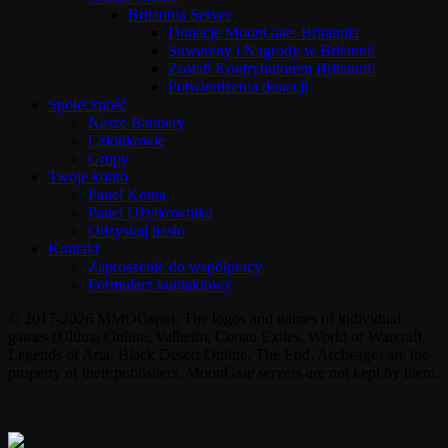
Britannia Server
Donacje MoonGate: Britannia
Suwereny i Nagrody w Britannii
Zostań Kontrybutorem Britannii!
Potwierdzenia donacji
Społeczność
Nasze Bannery
Członkowie
Grupy
Twoje konto
Panel Konta
Panel Użytkownika
Odzyskaj hasło
Kontakt
Zaproszenie do współpracy
Formularz kontaktowy
© 2017-2026 MMOGspot. The logos and names of individual
games (Ultima Online, Valheim, Conan Exiles, World of Warcraft,
Legends of Aria, Black Desert Online, The End, Archeage) are the
property of their publishers. MoonGate servers are not kept by them.