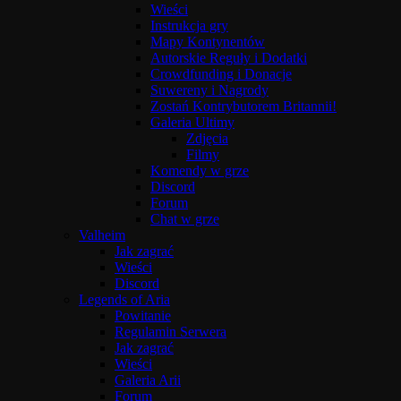
Wieści
Instrukcja gry
Mapy Kontynentów
Autorskie Reguły i Dodatki
Crowdfunding i Donacje
Suwereny i Nagrody
Zostań Kontrybutorem Britannii!
Galeria Ultimy
Zdjęcia
Filmy
Komendy w grze
Discord
Forum
Chat w grze
Valheim
Jak zagrać
Wieści
Discord
Legends of Aria
Powitanie
Regulamin Serwera
Jak zagrać
Wieści
Galeria Arii
Forum