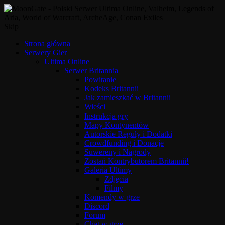
Skip
Strona główna
Serwery Gier
Ultima Online
Serwer Britannia
Powitanie
Kodeks Britannii
Jak zamieszkać w Britannii
Wieści
Instrukcja gry
Mapy Kontynentów
Autorskie Reguły i Dodatki
Crowdfunding i Donacje
Suwereny i Nagrody
Zostań Kontrybutorem Britannii!
Galeria Ultimy
Zdjęcia
Filmy
Komendy w grze
Discord
Forum
Chat w grze