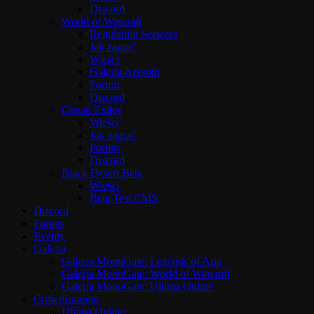
Discord
World of Warcraft
Regulamin Serwera
Jak zagrać
Wieści
Galeria Azeroth
Forum
Discord
Conan Exiles
Wieści
Jak zagrać
Forum
Discord
Black Desert Beta
Wieści
Beta Test CMS
Discord
Forum
Eventy
Galeria
Galeria MoonGate: Legends of Aria
Galeria MoonGate: World of Warcraft
Galeria MoonGate: Ultima Online
Crowdfunding
Ultima Online