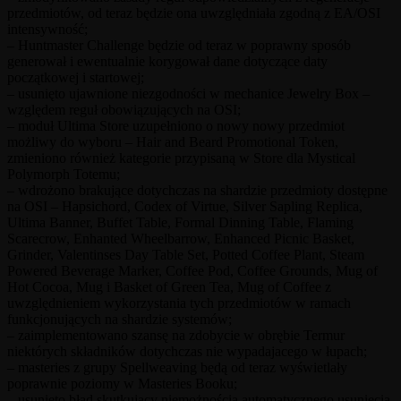
przedmiotów, od teraz będzie ona uwzględniała zgodną z EA/OSI
intensywność;
– Huntmaster Challenge będzie od teraz w poprawny sposób
generował i ewentualnie korygował dane dotyczące daty
początkowej i startowej;
– usunięto ujawnione niezgodności w mechanice Jewelry Box –
względem reguł obowiązujących na OSI;
– moduł Ultima Store uzupełniono o nowy nowy przedmiot
możliwy do wyboru – Hair and Beard Promotional Token,
zmieniono również kategorie przypisaną w Store dla Mystical
Polymorph Totemu;
– wdrożono brakujące dotychczas na shardzie przedmioty dostępne
na OSI – Hapsichord, Codex of Virtue, Silver Sapling Replica,
Ultima Banner, Buffet Table, Formal Dinning Table, Flaming
Scarecrow, Enhanted Wheelbarrow, Enhanced Picnic Basket,
Grinder, Valentinses Day Table Set, Potted Coffee Plant, Steam
Powered Beverage Marker, Coffee Pod, Coffee Grounds, Mug of
Hot Cocoa, Mug i Basket of Green Tea, Mug of Coffee z
uwzględnieniem wykorzystania tych przedmiotów w ramach
funkcjonujących na shardzie systemów;
– zaimplementowano szansę na zdobycie w obrębie Termur
niektórych składników dotychczas nie wypadajacego w łupach;
– masteries z grupy Spellweaving będą od teraz wyświetlały
poprawnie poziomy w Masteries Booku;
– usunięto błąd skutkujący niemożnością automatycznego usunięcia