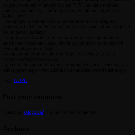
wygenerowanych w ramach System VvV a na dany moment
zbędnych elementów – które pozostawały błędnie aktywne w
świecie gry;
– zakup peta u Animal Bokera na obszarze Bazaru Magincia
skutkować będzie od teraz utratą przez niego statusu bonded (jeżeli
był on petowi nadany);
– moduł wyszukiwania ofert vendorów graczy uzupełniono o
możliwość wyszukania specjalnych pojemników, stanowiących
elementy ekwipunku postaci;
– uzupełniono okodowanie Evil Mage i Evil Mage Lorda o
brakujące efekty dzwiękowe;
– przemodelowano okodowanie okna Stat Reward – celem jego w
pełni poprawnego wyświetlania na najnowszej wersji klienta gry.
Tags:
UOPL
Post your comment
Musisz się
zalogować
, aby móc dodać komentarz.
Archiwa