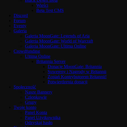
Black Desert Beta
Wieści
Beta Test CMS
Discord
Forum
Eventy
Galeria
Galeria MoonGate: Legends of Aria
Galeria MoonGate: World of Warcraft
Galeria MoonGate: Ultima Online
Crowdfunding
Ultima Online
Britannia Server
Donacje MoonGate: Britannia
Suwereny i Nagrody w Britannii
Zostań Kontrybutorem Britannii!
Potwierdzenia donacji
Społeczność
Nasze Bannery
Członkowie
Grupy
Twoje konto
Panel Konta
Panel Użytkownika
Odzyskaj hasło