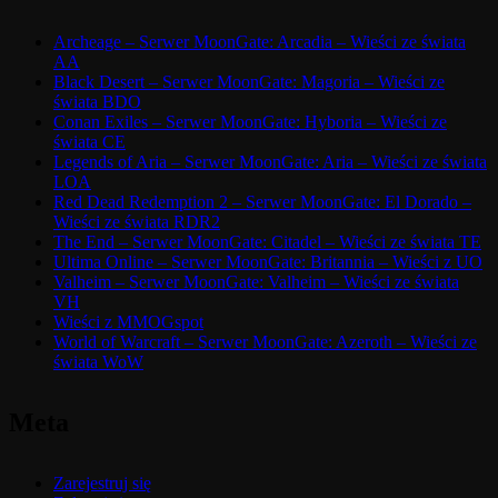
Archeage – Serwer MoonGate: Arcadia – Wieści ze świata
AA
Black Desert – Serwer MoonGate: Magoria – Wieści ze
świata BDO
Conan Exiles – Serwer MoonGate: Hyboria – Wieści ze
świata CE
Legends of Aria – Serwer MoonGate: Aria – Wieści ze świata
LOA
Red Dead Redemption 2 – Serwer MoonGate: El Dorado –
Wieści ze świata RDR2
The End – Serwer MoonGate: Citadel – Wieści ze świata TE
Ultima Online – Serwer MoonGate: Britannia – Wieści z UO
Valheim – Serwer MoonGate: Valheim – Wieści ze świata
VH
Wieści z MMOGspot
World of Warcraft – Serwer MoonGate: Azeroth – Wieści ze
świata WoW
Meta
Zarejestruj się