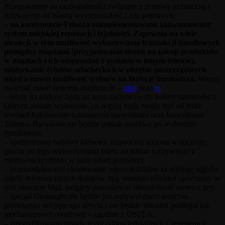
Przepraszamy za niedogodności związane z przerwą techniczną i
dziękujemy za Waszą wyrozumiałość.Lista poprawek:
–
na kontynencie Felucca zaimplementowano zaawansowany
system miejskiej reputacji i lojalności. Zapewnia on wiele
atrakcji w tym możliwość wykonywania transakcji handlowych
pomiędzy miastami (przyjmowanie zleceń na zakup produktów
w miastach i ich odsprzedaż z zyskiem w innym mieście),
zdobywanie tytułów szlacheckich w obrębie poszczególnych
miast a nawet możliwość wyboru na funkcje burmistrza.
Więcej
na temat zasad systemu znajdziecie –
tutaj
oraz
tu.
– bilety na addony będą od teraz zachowywały kolory surowców z
których zostały wykonane, co więcej będą mogły być od teraz
również kolorowane naturalnymi barwnikami oraz barwnikami
Tokuno. Barwienie nie będzie jednak możliwe po re-deedzie
przedmiotu;
– ujednolicono bazowy kierunek ustawienia addonu względem
gracza po jego wykorzystaniu biletu na addon (oczywiście z
możliwością obrotu w razie takiej potrzeby);
– przemodelowano okodowanie odpowiedzialne za obsługę signów
(tablic informacyjnych domków itp), usunięto również ujawniony w
tym obszarze błąd, mogący powodować niestabilność serwera gry;
– specjal Onslaught nie będzie już zużywał many podczas
pierwszego inicjującego użycia i nie będzie również podlegał już
mechanizmowi cooldown – zgodnie z OSI/EA;
– zmodyfikowano zasady reguł odpowiedzialnych z regeneracje