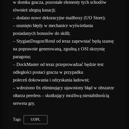
w domku gracza, pozostałe elementy tych schodów
również ulegną kasacji;
– dodano nowe dekoracyjne mailboxy (UO Store);
– usunięto błędy w mechanice wyświetlania
posiadanych bonusów do skilli;
– StygianDragon/Rend od teraz zapewniać będą szansę
na poprawnie generowaną, zgodną z OSI skrzynię
paragona;
– DockMaster od teraz przeprowadzać będzie test
odległości postaci gracza w przypadku
poleceń dokowania i odzyskania ładowni;
– wdrożono fix eliminujący ujawniony błąd w obszarze
ołtarza peerless – skutkujący możliwą niestabilnością
serwera gry.
Tags:
UOPL