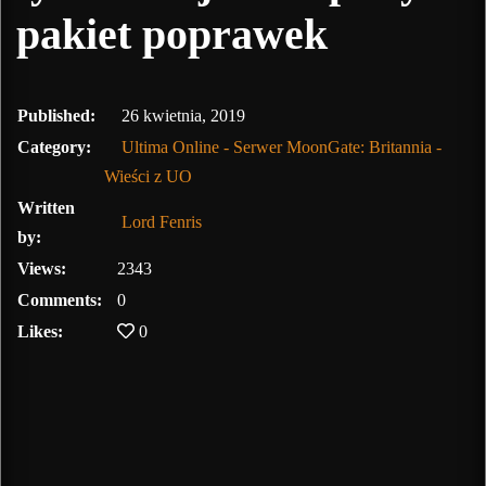
pakiet poprawek
10 lutego, 2020
Published:
26 kwietnia, 2019
Category:
Ultima Online - Serwer MoonGate: Britannia -
Wieści z UO
Written
Lord Fenris
by:
Views:
2343
Comments:
0
Likes:
0