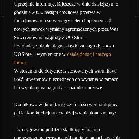
Uprzejmie informuję, iż jeszcze w dniu dzisiejszym o
godzinie 20:30 nastąpi chwilowa przerwa w
funkcjonowaniu serwera gry celem implementacji
nowych stawek wymiany zgromadzonych przez Was
Suwerenów na nagrody z UO Store.
Podobnie, zmianie ulegną stawki za nagrody spoza
UOStore – wymienione w
dziale donacji naszego
forum
.
W stosunku do dotychczas stosowanych warunków,
ilość Suwerenów niezbędnych do wydania w ramach
ich wymiany na nagrody – spadnie o połowę.
Dodatkowo w dniu dzisiejszym na serwer trafił pilny
pakiet korekt obejmujący niżej wymienione zmiany:
– skorygowano problem skutkujący brakiem
poprawnego generowana pól ognia w ramach specjala