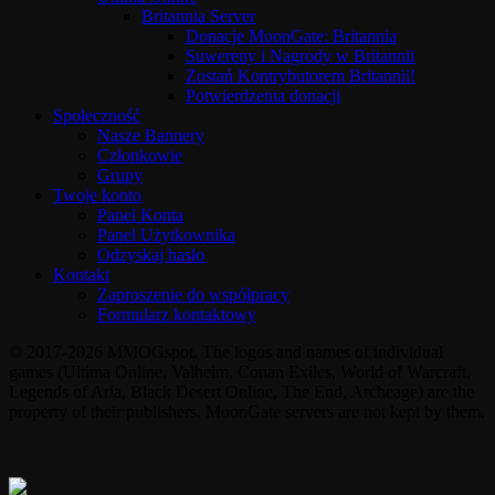
Britannia Server
Donacje MoonGate: Britannia
Suwereny i Nagrody w Britannii
Zostań Kontrybutorem Britannii!
Potwierdzenia donacji
Społeczność
Nasze Bannery
Członkowie
Grupy
Twoje konto
Panel Konta
Panel Użytkownika
Odzyskaj hasło
Kontakt
Zaproszenie do współpracy
Formularz kontaktowy
© 2017-2026 MMOGspot. The logos and names of individual
games (Ultima Online, Valheim, Conan Exiles, World of Warcraft,
Legends of Aria, Black Desert Online, The End, Archeage) are the
property of their publishers. MoonGate servers are not kept by them.