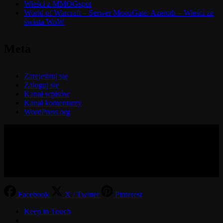
Wieści z MMOGspot
World of Warcraft – Serwer MoonGate: Azeroth – Wieści ze
świata WoW
Meta
Zarejestruj się
Zaloguj się
Kanał wpisów
Kanał komentarzy
WordPress.org
© 2017-2026 MMOGspot. The logos and names of individual
games (Ultima Online, Valheim, Conan Exiles, World of Warcraft,
Legends of Aria, Black Desert Online, The End, Archeage) are the
property of their publishers. MoonGate servers are not kept by them.
Facebook
X / Twitter
Pinterest
Keep in Touch