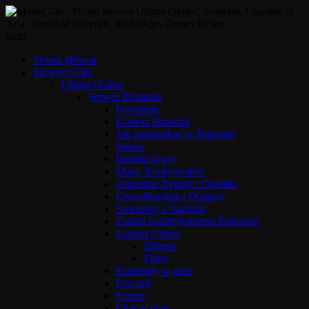
Skip
Strona główna
Serwery Gier
Ultima Online
Serwer Britannia
Powitanie
Kodeks Britannii
Jak zamieszkać w Britannii
Wieści
Instrukcja gry
Mapy Kontynentów
Autorskie Reguły i Dodatki
Crowdfunding i Donacje
Suwereny i Nagrody
Zostań Kontrybutorem Britannii!
Galeria Ultimy
Zdjęcia
Filmy
Komendy w grze
Discord
Forum
Chat w grze