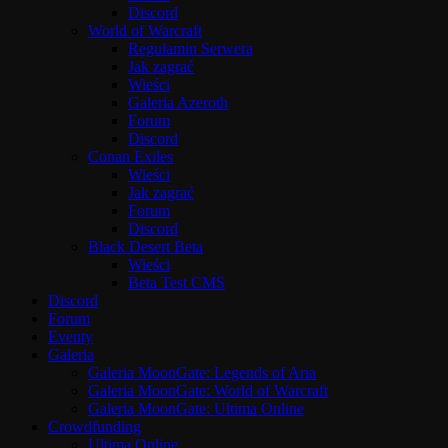
Discord
World of Warcraft
Regulamin Serwera
Jak zagrać
Wieści
Galeria Azeroth
Forum
Discord
Conan Exiles
Wieści
Jak zagrać
Forum
Discord
Black Desert Beta
Wieści
Beta Test CMS
Discord
Forum
Eventy
Galeria
Galeria MoonGate: Legends of Aria
Galeria MoonGate: World of Warcraft
Galeria MoonGate: Ultima Online
Crowdfunding
Ultima Online