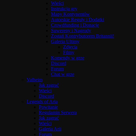
Wieści
Instrukcja gry
Mapy Kontynentów
Autorskie Reguły i Dodatki
Crowdfunding i Donacje
Suwereny i Nagrody
Zostań Kontrybutorem Britannii!
Galeria Ultimy
Zdjęcia
Filmy
Komendy w grze
Discord
Forum
Chat w grze
Valheim
Jak zagrać
Wieści
Discord
Legends of Aria
Powitanie
Regulamin Serwera
Jak zagrać
Wieści
Galeria Arii
Forum