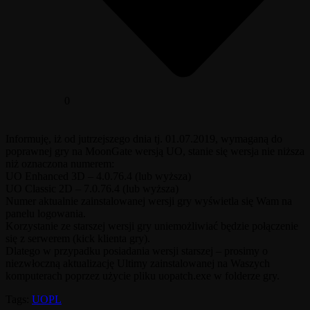
0
Informuję, iż od jutrzejszego dnia tj. 01.07.2019, wymaganą do
poprawnej gry na MoonGate wersją UO, stanie się wersja nie niższa
niż oznaczona numerem:
UO Enhanced 3D – 4.0.76.4 (lub wyższa)
UO Classic 2D – 7.0.76.4 (lub wyższa)
Numer aktualnie zainstalowanej wersji gry wyświetla się Wam na
panelu logowania.
Korzystanie ze starszej wersji gry uniemożliwiać będzie połączenie
się z serwerem (kick klienta gry).
Dlatego w przypadku posiadania wersji starszej – prosimy o
niezwłoczną aktualizację Ultimy zainstalowanej na Waszych
komputerach poprzez użycie pliku uopatch.exe w folderze gry.
Tags:
UOPL