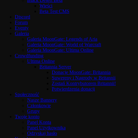
Black Desert Beta
Wieści
Beta Test CMS
Discord
Forum
Eventy
Galeria
Galeria MoonGate: Legends of Aria
Galeria MoonGate: World of Warcraft
Galeria MoonGate: Ultima Online
Crowdfunding
Ultima Online
Britannia Server
Donacje MoonGate: Britannia
Suwereny i Nagrody w Britannii
Zostań Kontrybutorem Britannii!
Potwierdzenia donacji
Społeczność
Nasze Bannery
Członkowie
Grupy
Twoje konto
Panel Konta
Panel Użytkownika
Odzyskaj hasło