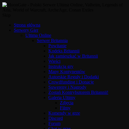
Skip
Strona główna
Serwery Gier
Ultima Online
Serwer Britannia
Powitanie
Kodeks Britannii
Jak zamieszkać w Britannii
Wieści
Instrukcja gry
Mapy Kontynentów
Autorskie Reguły i Dodatki
Crowdfunding i Donacje
Suwereny i Nagrody
Zostań Kontrybutorem Britannii!
Galeria Ultimy
Zdjęcia
Filmy
Komendy w grze
Discord
Forum
Chat w grze