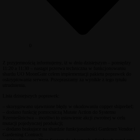
0
Z przyjemnością informujemy, iż w dniu dzisiejszym – pomiędzy
11:20 a 11:30 – nastąpi przerwa techniczna w funkcjonowaniu
shardu UO MoonGate celem implementacji pakietu poprawek do
oskryptowania serwera. Przepraszamy za wynikłe z tego tytułu
utrudnienia.
Lista dzisiejszych poprawek:
– skorygowano ujawnione błędy w okodowaniu copper shiprelief;
– dodano funkcję pomocniczą Mutate Action do Systemu
Rzemieślnictwa – możliwi to ustawienie akcji zwrotnej w celu
mutacji pojedynczej produkcji;
– dodano brakujace na shardzie funkcjonalności Gardener Vendor i
Gardening Contract;