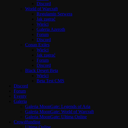
Discord
World of Warcraft
Regulamin Serwera
Jak zagrać
Wieści
Galeria Azeroth
Forum
Discord
Conan Exiles
Wieści
Jak zagrać
Forum
Discord
Black Desert Beta
Wieści
Beta Test CMS
Discord
Forum
Eventy
Galeria
Galeria MoonGate: Legends of Aria
Galeria MoonGate: World of Warcraft
Galeria MoonGate: Ultima Online
Crowdfunding
Ultima Online