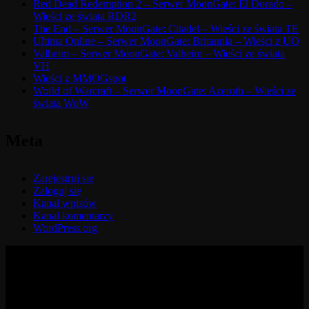
Red Dead Redemption 2 – Serwer MoonGate: El Dorado –
Wieści ze świata RDR2
The End – Serwer MoonGate: Citadel – Wieści ze świata TE
Ultima Online – Serwer MoonGate: Britannia – Wieści z UO
Valheim – Serwer MoonGate: Valheim – Wieści ze świata
VH
Wieści z MMOGspot
World of Warcraft – Serwer MoonGate: Azeroth – Wieści ze
świata WoW
Meta
Zarejestruj się
Zaloguj się
Kanał wpisów
Kanał komentarzy
WordPress.org
© 2017-2026 MMOGspot. The logos and names of individual
games (Ultima Online, Valheim, Conan Exiles, World of Warcraft,
Legends of Aria, Black Desert Online, The End, Archeage) are the