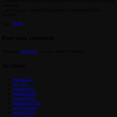
– usunięto błąd skutkujący crashem serwera przy używaniu stinking
cauldrona;
– do świata gry dodano funkcjonalność Commission Player
Vendora.
Tags:
UOPL
Post your comment
Musisz się
zalogować
, aby móc dodać komentarz.
Archiwa
marzec 2021
luty 2021
styczeń 2021
grudzień 2020
listopad 2020
październik 2020
wrzesień 2020
sierpień 2020