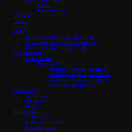
Black Desert Beta
Wieści
Beta Test CMS
Discord
Forum
Eventy
Galeria
Galeria MoonGate: Legends of Aria
Galeria MoonGate: World of Warcraft
Galeria MoonGate: Ultima Online
Crowdfunding
Ultima Online
Britannia Server
Donacje MoonGate: Britannia
Suwereny i Nagrody w Britannii
Zostań Kontrybutorem Britannii!
Potwierdzenia donacji
Społeczność
Nasze Bannery
Członkowie
Grupy
Twoje konto
Panel Konta
Panel Użytkownika
Odzyskaj hasło