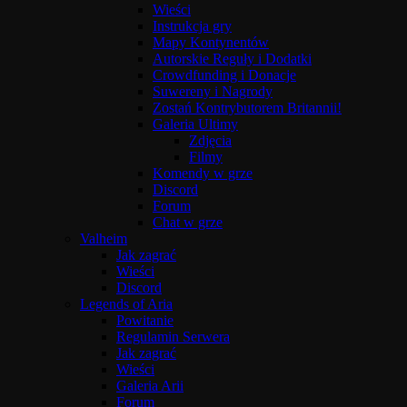
Wieści
Instrukcja gry
Mapy Kontynentów
Autorskie Reguły i Dodatki
Crowdfunding i Donacje
Suwereny i Nagrody
Zostań Kontrybutorem Britannii!
Galeria Ultimy
Zdjęcia
Filmy
Komendy w grze
Discord
Forum
Chat w grze
Valheim
Jak zagrać
Wieści
Discord
Legends of Aria
Powitanie
Regulamin Serwera
Jak zagrać
Wieści
Galeria Arii
Forum