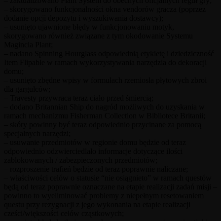
– zaktualizowano Plant System do obecnych oficjalnych reguł gry;
– skorygowano funkcjonalności okna vendorów gracza (poprzez
dodanie opcji depozytu i wyszukiwania dostawcy);
– usunięto ujawnione błędy w funkcjonowaniu motyk,
skorygowano również związane z tym okodowanie Systemu
Magincia Plant;
– nadano Spinning Hourglass odpowiednią etykietę i dziedziczność
Item Flipable w ramach wykorzystywania narzędzia do dekoracji
domu;
– usunięto zbędne wpisy w formułach rzemiosła płytowych zbroi
dla gargulców;
– Travesty przywraca teraz ciało przed śmiercią;
– dodano Britannian Ship do nagród możliwych do uzyskania w
ramach mechanizmu Fisherman Collection w Bibliotece Britanii;
– skóry powinny być teraz odpowiednio przycinane za pomocą
specjalnych narzędzi;
– usuwanie przedmiotów w regionie domu będzie od teraz
odpowiednio odzwierciedlało informacje dotyczące ilości
zablokowanych / zabezpieczonych przedmiotów;
– rozproszenie trafień będzie od teraz poprawnie naliczane;
– właściwości celów o statusie “nie osiągnieto” w ramach questów
będą od teraz poprawnie oznaczane na etapie realizacji zadań misji –
powinno to wyeliminować problemy z niepełnym resetowaniem
questu przy rezygnacji z jego wykonania na etapie realizacji
cześci/większości celów cząstkowych;