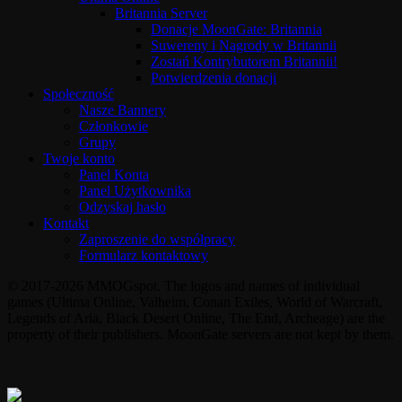
Britannia Server
Donacje MoonGate: Britannia
Suwereny i Nagrody w Britannii
Zostań Kontrybutorem Britannii!
Potwierdzenia donacji
Społeczność
Nasze Bannery
Członkowie
Grupy
Twoje konto
Panel Konta
Panel Użytkownika
Odzyskaj hasło
Kontakt
Zaproszenie do współpracy
Formularz kontaktowy
© 2017-2026 MMOGspot. The logos and names of individual
games (Ultima Online, Valheim, Conan Exiles, World of Warcraft,
Legends of Aria, Black Desert Online, The End, Archeage) are the
property of their publishers. MoonGate servers are not kept by them.