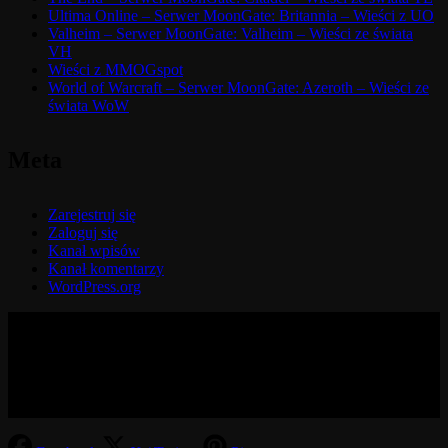
Ultima Online – Serwer MoonGate: Britannia – Wieści z UO
Valheim – Serwer MoonGate: Valheim – Wieści ze świata
VH
Wieści z MMOGspot
World of Warcraft – Serwer MoonGate: Azeroth – Wieści ze
świata WoW
Meta
Zarejestruj się
Zaloguj się
Kanał wpisów
Kanał komentarzy
WordPress.org
© 2017-2026 MMOGspot. The logos and names of individual
games (Ultima Online, Valheim, Conan Exiles, World of Warcraft,
Legends of Aria, Black Desert Online, The End, Archeage) are the
property of their publishers. MoonGate servers are not kept by them.