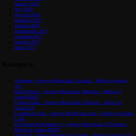
marzec 2018
luty 2018
styczeń 2018
grudzień 2017
listopad 2017
październik 2017
wrzesień 2017
sierpień 2017
lipiec 2017
Kategorie
Archeage – Serwer MoonGate: Arcadia – Wieści ze świata
AA
Black Desert – Serwer MoonGate: Magoria – Wieści ze
świata BDO
Conan Exiles – Serwer MoonGate: Hyboria – Wieści ze
świata CE
Legends of Aria – Serwer MoonGate: Aria – Wieści ze świata
LOA
Red Dead Redemption 2 – Serwer MoonGate: El Dorado –
Wieści ze świata RDR2
The End – Serwer MoonGate: Citadel – Wieści ze świata TE