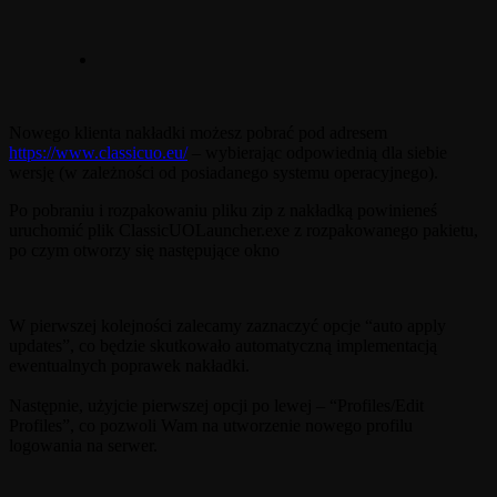
Nowego klienta nakładki możesz pobrać pod adresem
https://www.classicuo.eu/
– wybierając odpowiednią dla siebie
wersję (w zależności od posiadanego systemu operacyjnego).
Po pobraniu i rozpakowaniu pliku zip z nakładką powinieneś
uruchomić plik ClassicUOLauncher.exe z rozpakowanego pakietu,
po czym otworzy się następujące okno
W pierwszej kolejności zalecamy zaznaczyć opcje “auto apply
updates”, co będzie skutkowało automatyczną implementacją
ewentualnych poprawek nakładki.
Następnie, użyjcie pierwszej opcji po lewej – “Profiles/Edit
Profiles”, co pozwoli Wam na utworzenie nowego profilu
logowania na serwer.