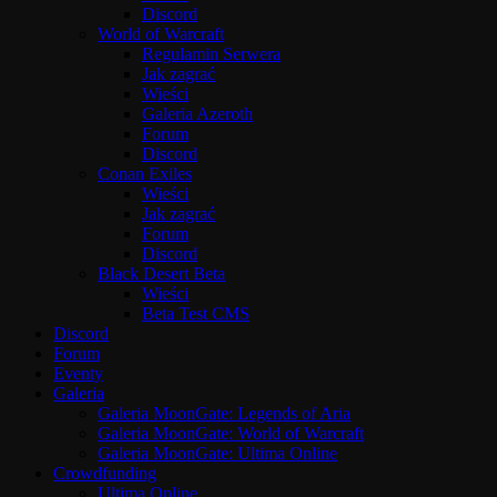
Discord
World of Warcraft
Regulamin Serwera
Jak zagrać
Wieści
Galeria Azeroth
Forum
Discord
Conan Exiles
Wieści
Jak zagrać
Forum
Discord
Black Desert Beta
Wieści
Beta Test CMS
Discord
Forum
Eventy
Galeria
Galeria MoonGate: Legends of Aria
Galeria MoonGate: World of Warcraft
Galeria MoonGate: Ultima Online
Crowdfunding
Ultima Online