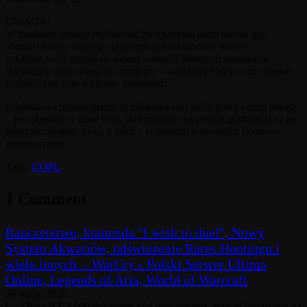
UWAGA!
W nakładce istnieje możliwość zwiększenia okna świata gry,
obszaru terenu objętego pojedyńczym ekranem a nawet
rozdzielczości grafiki do pełnej wartości Waszych monitorów.
Wystarczy tylko wejść do opcji gry – zakładka Video i tam wpisać
(ustawić) ręcznie wybrane parametry.
Dodatkowo informujemy, iż nakładka nad która prace ciągle trwają
– jest obecnie w fazie beta, stad możliwe są pewne potknięcia w jej
funkcjonowaniu, za co z góry – w imieniu wszystkich twórców –
przepraszamy.
Tags:
UOPL
1 Comment
Ranczerstwo, komenda "I wish to duel", Nowy
System Akwariów, odświeżenie Rares Huntingu i
wiele innych. - WarCry - Polski Serwer Ultima
Online, Legends of Aria, World of Warcraft
26 maja, 2020
[…] Beta 0.1.3.600 dostępnej pod tym linkiem. Więcej informacji na