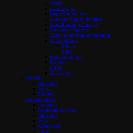
Wieści
Instrukcja gry
Mapy Kontynentów
Autorskie Reguły i Dodatki
Crowdfunding i Donacje
Suwereny i Nagrody
Zostań Kontrybutorem Britannii!
Galeria Ultimy
Zdjęcia
Filmy
Komendy w grze
Discord
Forum
Chat w grze
Valheim
Jak zagrać
Wieści
Discord
Legends of Aria
Powitanie
Regulamin Serwera
Jak zagrać
Wieści
Galeria Arii
Forum