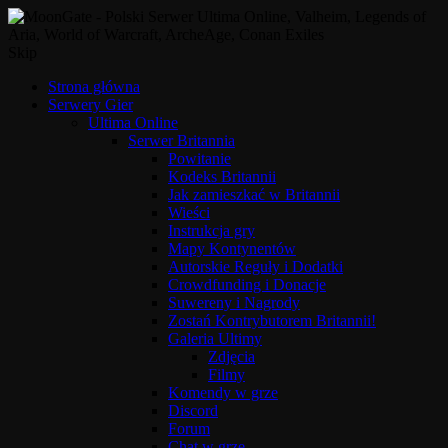
Skip
Strona główna
Serwery Gier
Ultima Online
Serwer Britannia
Powitanie
Kodeks Britannii
Jak zamieszkać w Britannii
Wieści
Instrukcja gry
Mapy Kontynentów
Autorskie Reguły i Dodatki
Crowdfunding i Donacje
Suwereny i Nagrody
Zostań Kontrybutorem Britannii!
Galeria Ultimy
Zdjęcia
Filmy
Komendy w grze
Discord
Forum
Chat w grze