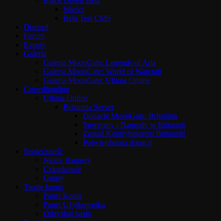
Black Desert Beta
Wieści
Beta Test CMS
Discord
Forum
Eventy
Galeria
Galeria MoonGate: Legends of Aria
Galeria MoonGate: World of Warcraft
Galeria MoonGate: Ultima Online
Crowdfunding
Ultima Online
Britannia Server
Donacje MoonGate: Britannia
Suwereny i Nagrody w Britannii
Zostań Kontrybutorem Britannii!
Potwierdzenia donacji
Społeczność
Nasze Bannery
Członkowie
Grupy
Twoje konto
Panel Konta
Panel Użytkownika
Odzyskaj hasło