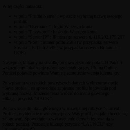
W tej części nakładki:
w polu “Profile Name” : wpiszcie wybraną nazwę swojego
profilu;
w polu “Username” : login Waszego konta
w polu “Password” : hasło do Waszego konta
w polu “Server IP” : IP naszego serwera tj. 116.202.175.207
w polu “Port” : numer portu 2593 (w przypadku serwera
Sosaria – EJ) lub 2595 ( w przypadku serwera Britannia –
UOR)
Następnie, klikamy na strzałkę po prawej stronie pola UO Patch i
wskazujemy lokalizacje głównego katalogu gry Ultima Online.
Poniżej pojawić powinna Wam się samoistnie wersja klienta gry.
Po wpisaniu wszystkich powyższych danych wybreramy opcje
“Save profile”, co spowoduje zapisanie profilu logowania pod
wybraną nazwą. Możecie teraz wrócić do menu głównego –
klikając przycisk “BACK”.
Po powrocie do okna głównego w rozwijalnej rubryce “Current
Profile”, wybieracie utworzony przez Was profil , na jaki chcecie się
zalogować. Spowoduje to wyświetlenie danych logowania w
polach poniżej. Pozostaje kliknąć przycisk “LAUNCH” aby
uruchomić grę 🙂