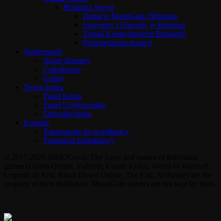
Britannia Server
Donacje MoonGate: Britannia
Suwereny i Nagrody w Britannii
Zostań Kontrybutorem Britannii!
Potwierdzenia donacji
Społeczność
Nasze Bannery
Członkowie
Grupy
Twoje konto
Panel Konta
Panel Użytkownika
Odzyskaj hasło
Kontakt
Zaproszenie do współpracy
Formularz kontaktowy
© 2017-2026 MMOGspot. The logos and names of individual
games (Ultima Online, Valheim, Conan Exiles, World of Warcraft,
Legends of Aria, Black Desert Online, The End, Archeage) are the
property of their publishers. MoonGate servers are not kept by them.