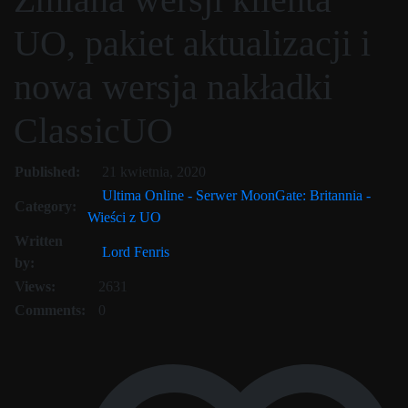
UO, pakiet aktualizacji i
nowa wersja nakładki
ClassicUO
21 kwietnia, 2020
Published:
21 kwietnia, 2020
Ultima Online - Serwer MoonGate: Britannia -
Category:
Wieści z UO
Written
Lord Fenris
by:
Views:
2631
Comments:
0