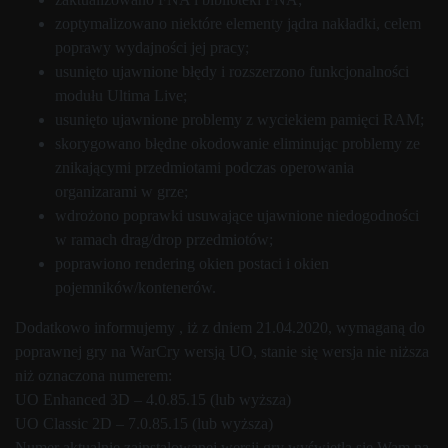
zoptymalizowano niektóre elementy jądra nakładki, celem
poprawy wydajności jej pracy;
usunięto ujawnione błędy i rozszerzono funkcjonalności
modułu Ultima Live;
usunięto ujawnione problemy z wyciekiem pamięci RAM;
skorygowano błędne okodowanie eliminując problemy ze
znikającymi przedmiotami podczas operowania
organizarami w grze;
wdrożono poprawki usuwające ujawnione niedogodności
w ramach drag/drop przedmiotów;
poprawiono rendering okien postaci i okien
pojemników/kontenerów.
Dodatkowo informujemy , iż z dniem 21.04.2020, wymaganą do
poprawnej gry na WarCry wersją UO, stanie się wersja nie niższa
niż oznaczona numerem:
UO Enhanced 3D – 4.0.85.15 (lub wyższa)
UO Classic 2D – 7.0.85.15 (lub wyższa)
Numer aktualnie zainstalowanej wersji gry wyświetla się Wam na