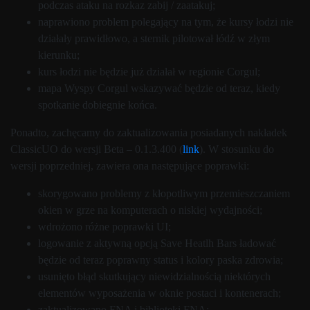
podczas ataku na rozkaz zabij / zaatakuj;
naprawiono problem polegający na tym, że kursy łodzi nie
działały prawidłowo, a sternik pilotował łódź w złym
kierunku;
kurs łodzi nie będzie już działał w regionie Corgul;
mapa Wyspy Corgul wskazywać będzie od teraz, kiedy
spotkanie dobiegnie końca.
Ponadto, zachęcamy do zaktualizowania posiadanych nakładek
ClassicUO do wersji Beta – 0.1.3.400 (
link
). W stosunku do
wersji poprzedniej, zawiera ona następujące poprawki:
skorygowano problemy z kłopotliwym przemieszczaniem
okien w grze na komputerach o niskiej wydajności;
wdrożono różne poprawki UI;
logowanie z aktywną opcją Save Heatlh Bars ładować
będzie od teraz poprawny status i kolory paska zdrowia;
usunięto błąd skutkujący niewidzialnością niektórych
elementów wyposażenia w oknie postaci i kontenerach;
zaktualizowano FNA i biblioteki FNA;