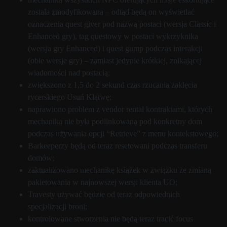
została zmodyfikowana – odtąd będą on wyświetlać
oznaczenia quest giver pod nazwą postaci (wersja Classic i
Enhanced gry), tag questowy w postaci wykrzyknika
(wersja gry Enhanced) i quest gump podczas interakcji
(obie wersje gry) – zamiast jedynie krótkiej, znikającej
wiadomości nad postacią;
zwiększono z 1,5 do 2 sekund czas rzucania zaklęcia
rycerskiego Usuń Klątwę;
naprawiono problem z vendor rental kontraktami, których
mechanika nie była podlinkowana pod konkretny dom
podczas używania opcji “Retrieve” z menu kontekstowego;
Barkeeperzy będą od teraz resetowani podczas transferu
domów;
zaktualizowano mechanikę książek w związku ze zmianą
pakietowania w najnowszej wersji klienta UO;
Travesty używać będzie od teraz odpowiednich
specjalizacji broni;
kontrolowane stworzenia nie będą teraz tracić focus