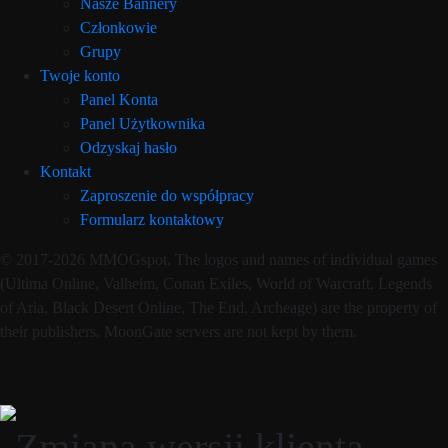
Nasze Bannery
Członkowie
Grupy
Twoje konto
Panel Konta
Panel Użytkownika
Odzyskaj hasło
Kontakt
Zaproszenie do współpracy
Formularz kontaktowy
© 2017-2026 MMOGspot. The logos and names of individual games
(Ultima Online, Valheim, Conan Exiles, World of Warcraft, Legends
of Aria, Black Desert Online, The End, Archeage) are the property of
their publishers. MoonGate servers are not kept by them.
Zmiana wersji klienta