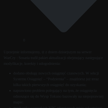
0
Uprzejmie informujemy, iż z dniem dzisiejszym na serwer
WarCry : Sosaria trafił pakiet aktualizacji obejmujący następujące
modyfikacje, korekty i udogodnienia:
dodano obsługę nowych osiągnięć czasowych. W sekcji
Systemu Osiągnięć – “Podziemia” – znajdziesz już teraz
kilka takich pierwszych osiągnięć do uzyskania;
naprawiono problem polegający na tym, że osiągnięcia
odnoszące się do Wysp Tokuno bazowały na niepoprawnej
mapie;
mechanika wszystkich NPC oferujących misje eskortujące