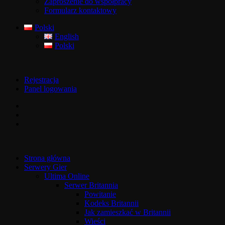
Zaproszenie do współpracy
Formularz kontaktowy
Polski
English
Polski
Rejestracja
Panel logowania
Strona główna
Serwery Gier
Ultima Online
Serwer Britannia
Powitanie
Kodeks Britannii
Jak zamieszkać w Britannii
Wieści