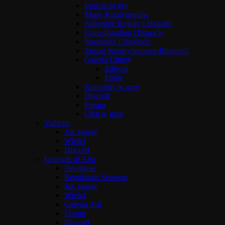
Instrukcja gry
Mapy Kontynentów
Autorskie Reguły i Dodatki
Crowdfunding i Donacje
Suwereny i Nagrody
Zostań Kontrybutorem Britannii!
Galeria Ultimy
Zdjęcia
Filmy
Komendy w grze
Discord
Forum
Chat w grze
Valheim
Jak zagrać
Wieści
Discord
Legends of Aria
Powitanie
Regulamin Serwera
Jak zagrać
Wieści
Galeria Arii
Forum
Discord