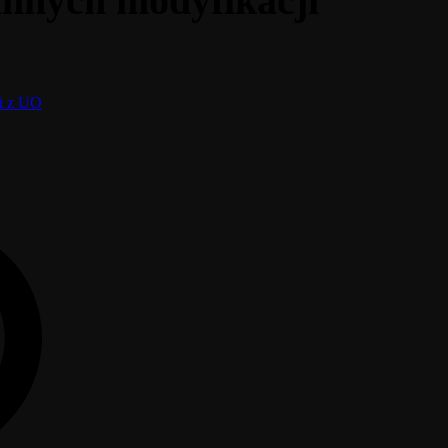
innych modyfikacji
ci z UO