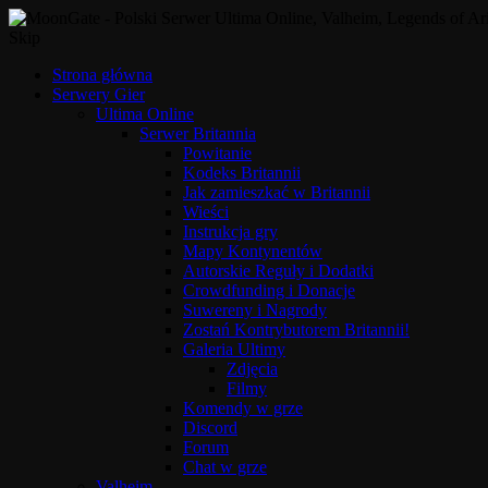
Skip
Strona główna
Serwery Gier
Ultima Online
Serwer Britannia
Powitanie
Kodeks Britannii
Jak zamieszkać w Britannii
Wieści
Instrukcja gry
Mapy Kontynentów
Autorskie Reguły i Dodatki
Crowdfunding i Donacje
Suwereny i Nagrody
Zostań Kontrybutorem Britannii!
Galeria Ultimy
Zdjęcia
Filmy
Komendy w grze
Discord
Forum
Chat w grze
Valheim