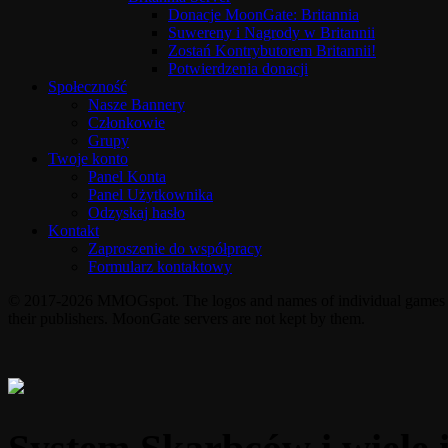
Donacje MoonGate: Britannia
Suwereny i Nagrody w Britannii
Zostań Kontrybutorem Britannii!
Potwierdzenia donacji
Społeczność
Nasze Bannery
Członkowie
Grupy
Twoje konto
Panel Konta
Panel Użytkownika
Odzyskaj hasło
Kontakt
Zaproszenie do współpracy
Formularz kontaktowy
© 2017-2026 MMOGspot. The logos and names of individual games (Ul
their publishers. MoonGate servers are not kept by them.