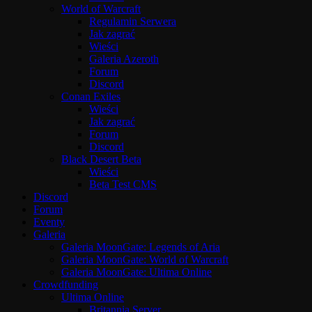
World of Warcraft
Regulamin Serwera
Jak zagrać
Wieści
Galeria Azeroth
Forum
Discord
Conan Exiles
Wieści
Jak zagrać
Forum
Discord
Black Desert Beta
Wieści
Beta Test CMS
Discord
Forum
Eventy
Galeria
Galeria MoonGate: Legends of Aria
Galeria MoonGate: World of Warcraft
Galeria MoonGate: Ultima Online
Crowdfunding
Ultima Online
Britannia Server