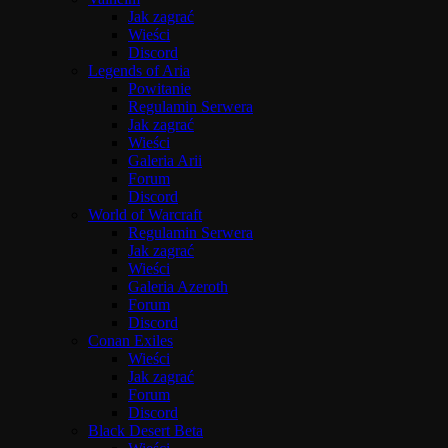
Jak zagrać
Wieści
Discord
Legends of Aria
Powitanie
Regulamin Serwera
Jak zagrać
Wieści
Galeria Arii
Forum
Discord
World of Warcraft
Regulamin Serwera
Jak zagrać
Wieści
Galeria Azeroth
Forum
Discord
Conan Exiles
Wieści
Jak zagrać
Forum
Discord
Black Desert Beta