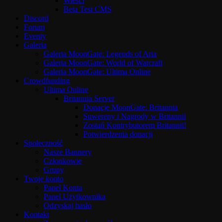
Wieści
Beta Test CMS
Discord
Forum
Eventy
Galeria
Galeria MoonGate: Legends of Aria
Galeria MoonGate: World of Warcraft
Galeria MoonGate: Ultima Online
Crowdfunding
Ultima Online
Britannia Server
Donacje MoonGate: Britannia
Suwereny i Nagrody w Britannii
Zostań Kontrybutorem Britannii!
Potwierdzenia donacji
Społeczność
Nasze Bannery
Członkowie
Grupy
Twoje konto
Panel Konta
Panel Użytkownika
Odzyskaj hasło
Kontakt