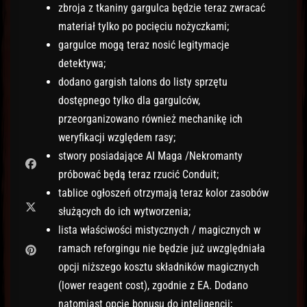
zbroja z tkaniny gargulca będzie teraz zwracać
materiał tylko po pocięciu nożyczkami;
gargulce mogą teraz nosić legitymacje
detektywa;
dodano gargish talons do listy sprzętu
dostępnego tylko dla gargulców,
przeorganizowano również mechanikę ich
weryfikacji względem rasy;
stwory posiadające AI Maga /Nekromanty
próbować będą teraz rzucić Conduit;
tablice ogłoszeń otrzymają teraz kolor zasobów
służących do ich wytworzenia;
lista właściwości mistycznych / magicznych w
ramach reforgingu nie będzie już uwzględniała
opcji niższego kosztu składników magicznych
(lower reagent cost), zgodnie z EA. Dodano
natomiast opcję bonusu do inteligencji;