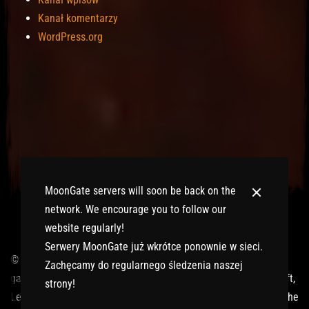
Kanał komentarzy
WordPress.org
MoonGate servers will soon be back on the
network. We encourage you to follow our
website regularly!
Serwery MoonGate już wkrótce ponownie w sieci.
© 2017-2026 MMOGspot. The logos and names of individual
Zachęcamy do regularnego śledzenia naszej
games (Ultima Online, Valheim, Conan Exiles, World of Warcraft,
strony!
Legends of Aria, Black Desert Online, The End, Archeage) are the