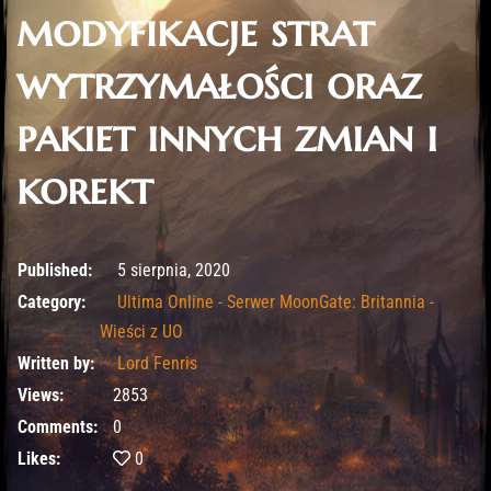
modyfikacje strat
wytrzymałości oraz
pakiet innych zmian i
korekt
5 sierpnia, 2020
Published:
5 sierpnia, 2020
Category:
Ultima Online - Serwer MoonGate: Britannia -
Wieści z UO
Written by:
Lord Fenris
Views:
2853
Comments:
0
Likes:
0