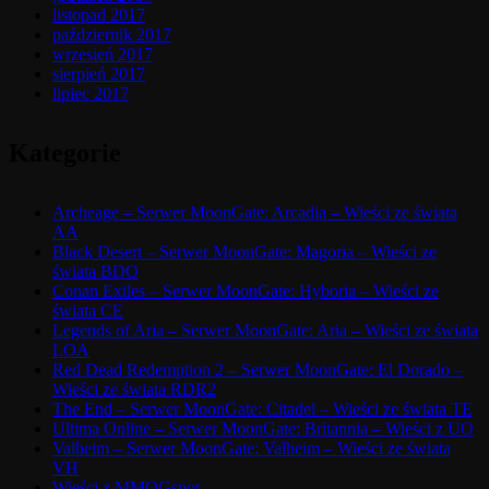
listopad 2017
październik 2017
wrzesień 2017
sierpień 2017
lipiec 2017
Kategorie
Archeage – Serwer MoonGate: Arcadia – Wieści ze świata
AA
Black Desert – Serwer MoonGate: Magoria – Wieści ze
świata BDO
Conan Exiles – Serwer MoonGate: Hyboria – Wieści ze
świata CE
Legends of Aria – Serwer MoonGate: Aria – Wieści ze świata
LOA
Red Dead Redemption 2 – Serwer MoonGate: El Dorado –
Wieści ze świata RDR2
The End – Serwer MoonGate: Citadel – Wieści ze świata TE
Ultima Online – Serwer MoonGate: Britannia – Wieści z UO
Valheim – Serwer MoonGate: Valheim – Wieści ze świata
VH
Wieści z MMOGspot