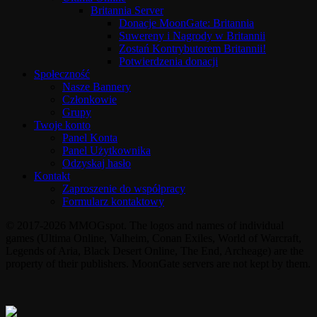
Britannia Server
Donacje MoonGate: Britannia
Suwereny i Nagrody w Britannii
Zostań Kontrybutorem Britannii!
Potwierdzenia donacji
Społeczność
Nasze Bannery
Członkowie
Grupy
Twoje konto
Panel Konta
Panel Użytkownika
Odzyskaj hasło
Kontakt
Zaproszenie do współpracy
Formularz kontaktowy
© 2017-2026 MMOGspot. The logos and names of individual
games (Ultima Online, Valheim, Conan Exiles, World of Warcraft,
Legends of Aria, Black Desert Online, The End, Archeage) are the
property of their publishers. MoonGate servers are not kept by them.