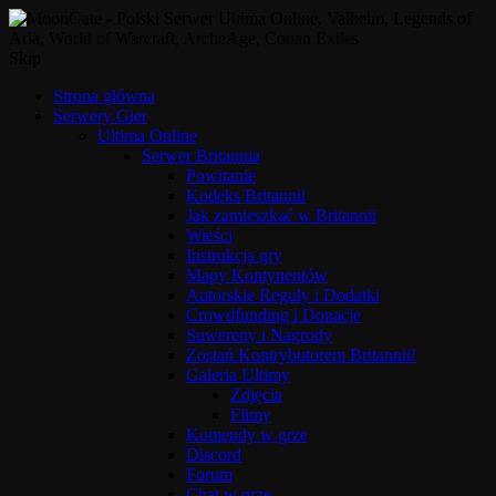
Skip
Strona główna
Serwery Gier
Ultima Online
Serwer Britannia
Powitanie
Kodeks Britannii
Jak zamieszkać w Britannii
Wieści
Instrukcja gry
Mapy Kontynentów
Autorskie Reguły i Dodatki
Crowdfunding i Donacje
Suwereny i Nagrody
Zostań Kontrybutorem Britannii!
Galeria Ultimy
Zdjęcia
Filmy
Komendy w grze
Discord
Forum
Chat w grze