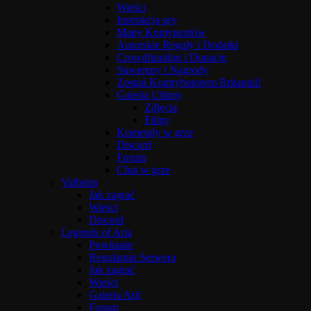
Wieści
Instrukcja gry
Mapy Kontynentów
Autorskie Reguły i Dodatki
Crowdfunding i Donacje
Suwereny i Nagrody
Zostań Kontrybutorem Britannii!
Galeria Ultimy
Zdjęcia
Filmy
Komendy w grze
Discord
Forum
Chat w grze
Valheim
Jak zagrać
Wieści
Discord
Legends of Aria
Powitanie
Regulamin Serwera
Jak zagrać
Wieści
Galeria Arii
Forum