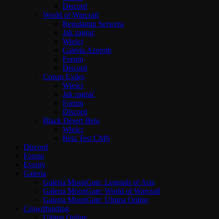
Discord
World of Warcraft
Regulamin Serwera
Jak zagrać
Wieści
Galeria Azeroth
Forum
Discord
Conan Exiles
Wieści
Jak zagrać
Forum
Discord
Black Desert Beta
Wieści
Beta Test CMS
Discord
Forum
Eventy
Galeria
Galeria MoonGate: Legends of Aria
Galeria MoonGate: World of Warcraft
Galeria MoonGate: Ultima Online
Crowdfunding
Ultima Online