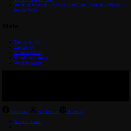
World of Warcraft – Serwer MoonGate: Azeroth – Wieści ze
świata WoW
Meta
Zarejestruj się
Zaloguj się
Kanał wpisów
Kanał komentarzy
WordPress.org
© 2017-2026 MMOGspot. The logos and names of individual
games (Ultima Online, Valheim, Conan Exiles, World of Warcraft,
Legends of Aria, Black Desert Online, The End, Archeage) are the
property of their publishers. MoonGate servers are not kept by them.
Facebook
X / Twitter
Pinterest
Keep in Touch