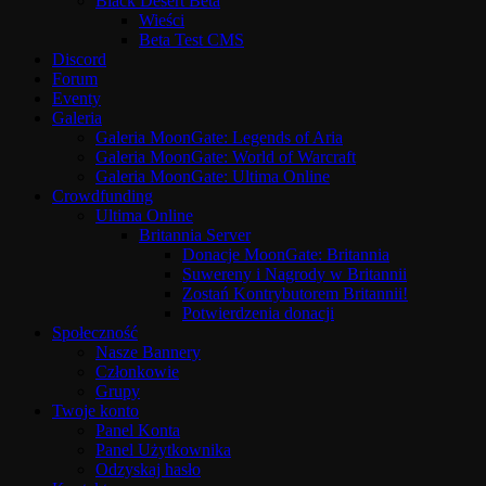
Black Desert Beta
Wieści
Beta Test CMS
Discord
Forum
Eventy
Galeria
Galeria MoonGate: Legends of Aria
Galeria MoonGate: World of Warcraft
Galeria MoonGate: Ultima Online
Crowdfunding
Ultima Online
Britannia Server
Donacje MoonGate: Britannia
Suwereny i Nagrody w Britannii
Zostań Kontrybutorem Britannii!
Potwierdzenia donacji
Społeczność
Nasze Bannery
Członkowie
Grupy
Twoje konto
Panel Konta
Panel Użytkownika
Odzyskaj hasło