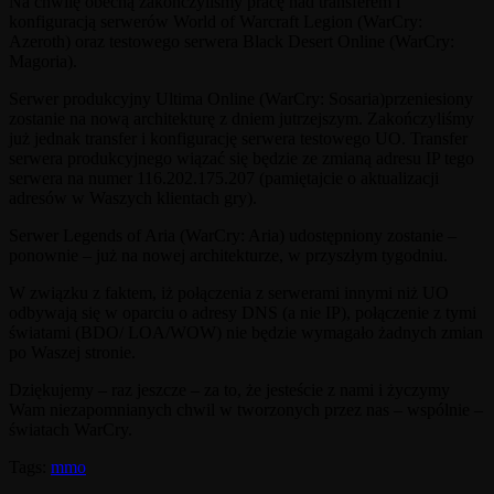
Na chwilę obecną zakończyliśmy pracę nad transferem i
konfiguracją serwerów World of Warcraft Legion (WarCry:
Azeroth) oraz testowego serwera Black Desert Online (WarCry:
Magoria).
Serwer produkcyjny Ultima Online (WarCry: Sosaria)przeniesiony
zostanie na nową architekturę z dniem jutrzejszym. Zakończyliśmy
już jednak transfer i konfigurację serwera testowego UO. Transfer
serwera produkcyjnego wiązać się będzie ze zmianą adresu IP tego
serwera na numer 116.202.175.207 (pamiętajcie o aktualizacji
adresów w Waszych klientach gry).
Serwer Legends of Aria (WarCry: Aria) udostępniony zostanie –
ponownie – już na nowej architekturze, w przyszłym tygodniu.
W związku z faktem, iż połączenia z serwerami innymi niż UO
odbywają się w oparciu o adresy DNS (a nie IP), połączenie z tymi
światami (BDO/ LOA/WOW) nie będzie wymagało żadnych zmian
po Waszej stronie.
Dziękujemy – raz jeszcze – za to, że jesteście z nami i życzymy
Wam niezapomnianych chwil w tworzonych przez nas – wspólnie –
światach WarCry.
Tags:
mmo