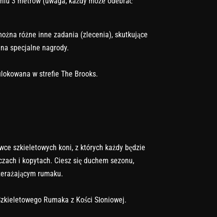
niu 3 metrów (uwaga, każdy może odebrać
żna różne inne zadania (zlecenia), skutkujące
na specjalne nagrody.
ulokowana w strefie The Brooks.
ce szkieletowych koni, z których każdy będzie
czach i kopytach. Ciesz się duchem sezonu,
zerażającym rumaku.
zkieletowego Rumaka z Kości Słoniowej.