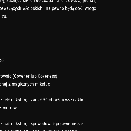
ły, zachęca się ich do zbadania ich. Uważaj jednak,
ekceważących wścibskich i na pewno będą dość wrogo
iżu.
ać:
rownic (Covener lub Coveness).
nej z magicznych mikstur:
rzucić miksturę i zadać 50 obrażeń wszystkim
3 metrów.
rzucić miksturę i spowodować pojawienie się