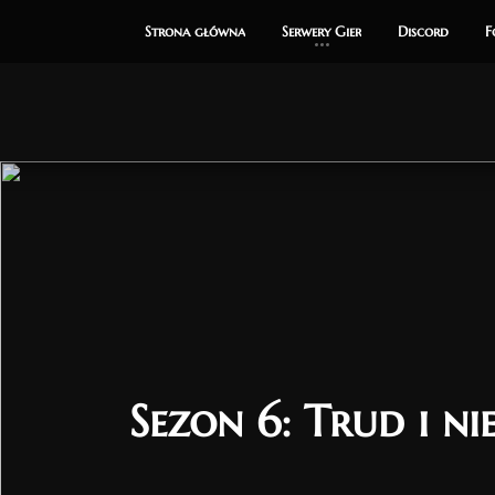
Strona główna
Strona główna
Serwery Gier
Serwery Gier
Discord
Discord
F
F
Sezon 6: Trud i ni