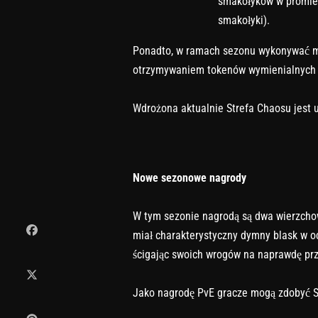
smakołyków w promie
smakołyki).
Ponadto, w ramach sezonu wykonywać mo
otrzymywaniem tokenów wymienialnych 
Wdrożona aktualnie Strefa Chaosu jest 
Nowe sezonowe nagrody
W tym sezonie nagrodą są dwa wierzchow
miał charakterystyczny dymny blask w o
ścigając swoich wrogów na naprawdę pr
Jako nagrodę PvE gracze mogą zdobyć S