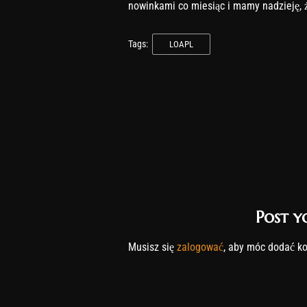
nowinkami co miesiąc i mamy nadzieję,
Tags:
LOAPL
Post 
Musisz się
zalogować
, aby móc dodać k