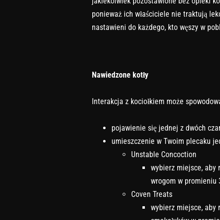
jakiekolwiek pozostawione bez opieki kot
ponieważ ich właściciele nie traktują l
nastawieni do każdego, kto węszy w pobl
Nawiedzone kotły
Interakcja z kociołkiem może spowodow
pojawienie się jednej z dwóch cza
umieszczenie w Twoim plecaku jed
Unstable Concoction
wybierz miejsce, aby 
wrogom w promieniu 
Coven Treats
wybierz miejsce, aby 