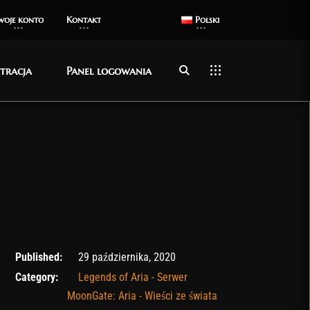
woje konto
woje konto
Kontakt
Kontakt
Polski
Polski
stracja
stracja
Panel logowania
Panel logowania
31 października, 2020
Published:
29 października, 2020
Category:
Legends of Aria - Serwer
MoonGate: Aria - Wieści ze świata