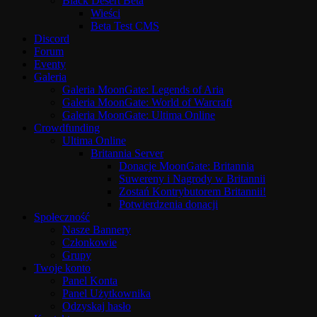
Black Desert Beta
Wieści
Beta Test CMS
Discord
Forum
Eventy
Galeria
Galeria MoonGate: Legends of Aria
Galeria MoonGate: World of Warcraft
Galeria MoonGate: Ultima Online
Crowdfunding
Ultima Online
Britannia Server
Donacje MoonGate: Britannia
Suwereny i Nagrody w Britannii
Zostań Kontrybutorem Britannii!
Potwierdzenia donacji
Społeczność
Nasze Bannery
Członkowie
Grupy
Twoje konto
Panel Konta
Panel Użytkownika
Odzyskaj hasło