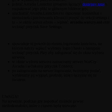
pobrać Arcadia Launcher (program łączący)
dostępny tutaj
i
rozpakować jego pliki w głównym folderze gry;
uruchomić Arcadia.Launcher.exe (ignorując komunikat o
niemożności patchowania klienta) i przejść do sekcji settings i
tu – w oknie server adress – wpisać:
arcadia.warcry.onl
oraz
wcisnąć przycisk Save Settings;
spowoduje to powrót do ekranu logowania launchera, na
którym należy wpisać wybrany login i hasło a następnie
wcisnąć przycisk Play aby zalogować się do okna wyboru
serwera;
w oknie wyboru serwera zaznaczamy serwer WarCry:
Arcadia i wciskamy przycisk Connect;
po zalogowaniu na serwer logowania, tworzymy postać,
wybieramy jej wygląd, profesję, imię i łączymy się ze
światem.
UWAGA!
Na serwerze, podczas gry napotkać możecie pewne
niedoskonałości, które z czasem będą usuwane.