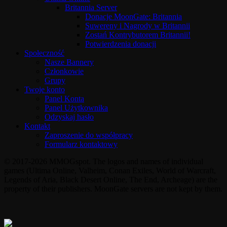
Britannia Server
Donacje MoonGate: Britannia
Suwereny i Nagrody w Britannii
Zostań Kontrybutorem Britannii!
Potwierdzenia donacji
Społeczność
Nasze Bannery
Członkowie
Grupy
Twoje konto
Panel Konta
Panel Użytkownika
Odzyskaj hasło
Kontakt
Zaproszenie do współpracy
Formularz kontaktowy
© 2017-2026 MMOGspot. The logos and names of individual
games (Ultima Online, Valheim, Conan Exiles, World of Warcraft,
Legends of Aria, Black Desert Online, The End, Archeage) are the
property of their publishers. MoonGate servers are not kept by them.