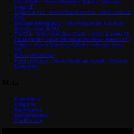
Conan Exiles – Serwer MoonGate: Hyboria – Wieści ze
świata CE
Legends of Aria – Serwer MoonGate: Aria – Wieści ze świata
LOA
Red Dead Redemption 2 – Serwer MoonGate: El Dorado –
Wieści ze świata RDR2
The End – Serwer MoonGate: Citadel – Wieści ze świata TE
Ultima Online – Serwer MoonGate: Britannia – Wieści z UO
Valheim – Serwer MoonGate: Valheim – Wieści ze świata
VH
Wieści z MMOGspot
World of Warcraft – Serwer MoonGate: Azeroth – Wieści ze
świata WoW
Meta
Zarejestruj się
Zaloguj się
Kanał wpisów
Kanał komentarzy
WordPress.org