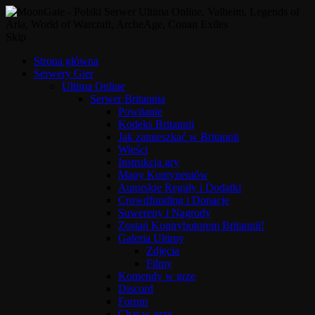
Skip
Strona główna
Serwery Gier
Ultima Online
Serwer Britannia
Powitanie
Kodeks Britannii
Jak zamieszkać w Britannii
Wieści
Instrukcja gry
Mapy Kontynentów
Autorskie Reguły i Dodatki
Crowdfunding i Donacje
Suwereny i Nagrody
Zostań Kontrybutorem Britannii!
Galeria Ultimy
Zdjęcia
Filmy
Komendy w grze
Discord
Forum
Chat w grze