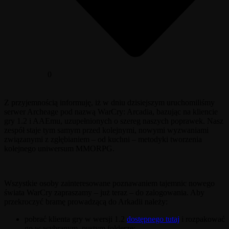
0
Z przyjemnością informuję, iż w dniu dzisiejszym uruchomiliśmy
serwer Archeage pod nazwą WarCry: Arcadia, bazując na kliencie
gry 1.2 i AAEmu, uzupełnionych o szereg naszych poprawek. Nasz
zespół staje tym samym przed kolejnymi, nowymi wyzwaniami
związanymi z zgłębianiem – od kuchni – metodyki tworzenia
kolejnego uniwersum MMORPG.
Wszystkie osoby zainteresowane poznawaniem tajemnic nowego
świata WarCry zapraszamy – już teraz – do zalogowania. Aby
przekroczyć bramę prowadzącą do Arkadii należy:
pobrać klienta gry w wersji 1.2
dostępnego tutaj
i rozpakować
go w wybranym, pustym folderze;