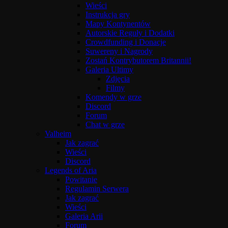
Wieści
Instrukcja gry
Mapy Kontynentów
Autorskie Reguły i Dodatki
Crowdfunding i Donacje
Suwereny i Nagrody
Zostań Kontrybutorem Britannii!
Galeria Ultimy
Zdjęcia
Filmy
Komendy w grze
Discord
Forum
Chat w grze
Valheim
Jak zagrać
Wieści
Discord
Legends of Aria
Powitanie
Regulamin Serwera
Jak zagrać
Wieści
Galeria Arii
Forum