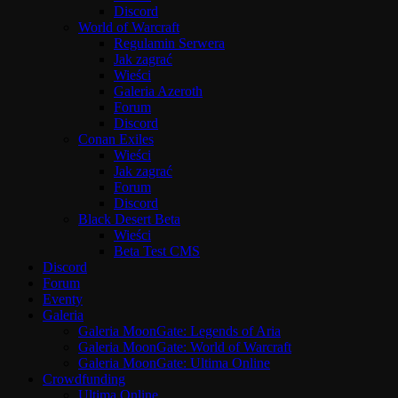
Discord
World of Warcraft
Regulamin Serwera
Jak zagrać
Wieści
Galeria Azeroth
Forum
Discord
Conan Exiles
Wieści
Jak zagrać
Forum
Discord
Black Desert Beta
Wieści
Beta Test CMS
Discord
Forum
Eventy
Galeria
Galeria MoonGate: Legends of Aria
Galeria MoonGate: World of Warcraft
Galeria MoonGate: Ultima Online
Crowdfunding
Ultima Online