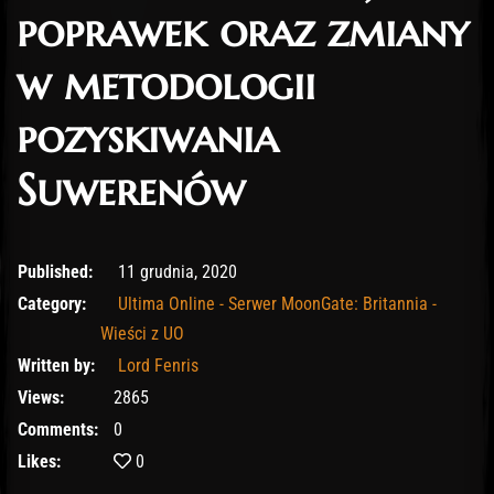
poprawek oraz zmiany
w metodologii
pozyskiwania
Suwerenów
11 grudnia, 2020
Published:
11 grudnia, 2020
Category:
Ultima Online - Serwer MoonGate: Britannia -
Wieści z UO
Written by:
Lord Fenris
Views:
2865
Comments:
0
Likes:
0