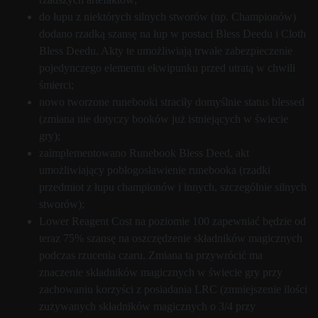
do łupu z niektórych silnych stworów (np. Championów)
dodano rzadką szansę na łup w postaci Bless Deedu i Cloth
Bless Deedu. Akty te umożliwiają trwałe zabezpieczenie
pojedynczego elementu ekwipunku przed utratą w chwili
śmierci;
nowo tworzone runebooki straciły domyślnie status blessed
(zmiana nie dotyczy booków już istniejących w świecie
gry);
zaimplementowano Runebook Bless Deed, akt
umożliwiający pobłogosławienie runebooka (rzadki
przedmiot z łupu championów i innych, szczególnie silnych
stworów);
Lower Reagent Cost na poziomie 100 zapewniać będzie od
teraz 75% szansę na oszczędzenie składników magicznych
podczas rzucenia czaru. Zmiana ta przywrócić ma
znaczenie składników magicznych w świecie gry przy
zachowaniu korzyści z posiadania LRC (zmniejszenie ilości
zużywanych składników magicznych o 3/4 przy