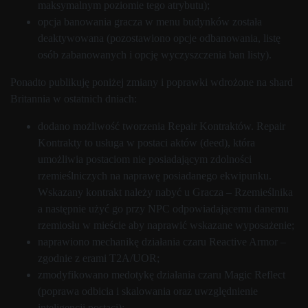
maksymalnym poziomie tego atrybutu);
opcja banowania gracza w menu budynków została
deaktywowana (pozostawiono opcje odbanowania, listę
osób zabanowanych i opcję wyczyszczenia ban listy).
Ponadto publikuję poniżej zmiany i poprawki wdrożone na shard
Britannia w ostatnich dniach:
dodano możliwość tworzenia Repair Kontraktów. Repair
Kontrakty to usługa w postaci aktów (deed), która
umożliwia postaciom nie posiadającym zdolności
rzemieślniczych na naprawę posiadanego ekwipunku.
Wskazany kontrakt należy nabyć u Gracza – Rzemieślnika
a następnie użyć go przy NPC odpowiadającemu danemu
rzemiosłu w mieście aby naprawić wskazane wyposażenie;
naprawiono mechanikę działania czaru Reactive Armor –
zgodnie z erami T2A/UOR;
zmodyfikowano medotykę działania czaru Magic Reflect
(poprawa odbicia i skalowania oraz uwzględnienie
inteligencji postaci);