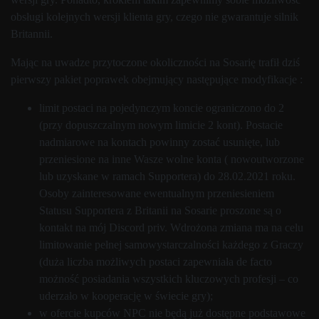
obsługi kolejnych wersji klienta gry, czego nie gwarantuje silnik
Britannii.
Mając na uwadze przytoczone okoliczności na Sosarię trafił dziś
pierwszy pakiet poprawek obejmujący następujące modyfikacje :
limit postaci na pojedynczym koncie ograniczono do 2
(przy dopuszczalnym nowym limicie 2 kont). Postacie
nadmiarowe na kontach powinny zostać usunięte, lub
przeniesione na inne Wasze wolne konta ( nowoutworzone
lub uzyskane w ramach Supportera) do 28.02.2021 roku.
Osoby zainteresowane ewentualnym przeniesieniem
Statusu Supportera z Britanii na Sosarie proszone są o
kontakt na mój Discord priv. Wdrożona zmiana ma na celu
limitowanie pełnej samowystarczalności każdego z Graczy
(duża liczba możliwych postaci zapewniała de facto
możność posiadania wszystkich kluczowych profesji – co
uderzało w kooperację w świecie gry);
w ofercie kupców NPC nie będą już dostępne podstawowe