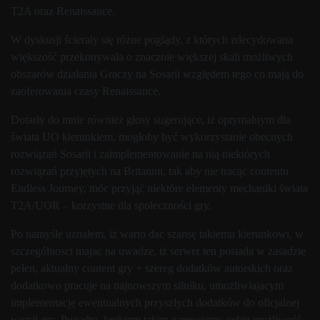
T2A oraz Renaissance.
W dyskusji ścierały się różne poglądy, z których zdecydowana
większość przekonywała o znacznie większej skali możliwych
obszarów działania Graczy na Sosarii względem tego co mają do
zaoferowania czasy Renaissance.
Dotarły do mnie również głosy sugerujące, iż optymalnym dla
świata UO kierunkiem, mogłoby być wykorzystanie obecnych
rozwiązań Sosarii i zaimplementowanie na nią niektórych
rozwiązań przyjętych na Britannii, tak aby nie tracąc contentu
Endless Journey, móc przyjąć niektóre elementy mechaniki świata
T2A/UOR – korzystne dla społeczności gry.
Po namyśle uznałem, iż warto dac szansę takiemu kierunkowi, w
szczególnosci majac na uwadze, iż serwer ten posiada w zasadzie
pełen, aktualny content gry + szereg dodatków autorskich oraz
dodatkowo pracuje na najnowszym silniku, umożliwiajacym
implementację ewentualnych przyszłych dodatków do oficjalnej
wersji gry. Ponadto, krokiem takim zapewnimy sobie możliwość