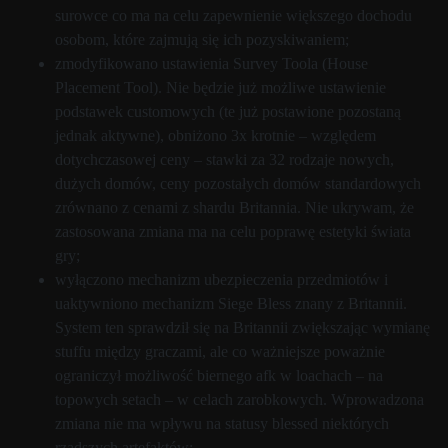
surowce co ma na celu zapewnienie większego dochodu
osobom, które zajmują się ich pozyskiwaniem;
zmodyfikowano ustawienia Survey Toola (House
Placement Tool). Nie będzie już możliwe ustawienie
podstawek customowych (te już postawione pozostaną
jednak aktywne), obniżono 3x krotnie – względem
dotychczasowej ceny – stawki za 32 rodzaje nowych,
dużych domów, ceny pozostałych domów standardowych
zrównano z cenami z shardu Britannia. Nie ukrywam, że
zastosowana zmiana ma na celu poprawę estetyki świata
gry;
wyłączono mechanizm ubezpieczenia przedmiotów i
uaktywniono mechanizm Siege Bless znany z Britannii.
System ten sprawdził się na Britannii zwiększając wymianę
stuffu między graczami, ale co ważniejsze poważnie
ograniczył możliwość biernego afk w loachach – na
topowych setach – w celach zarobkowych. Wprowadzona
zmiana nie ma wpływu na statusy blessed niektórych
rzadszych artefaktów;