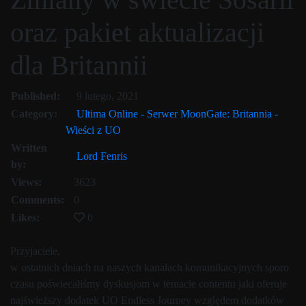
oraz pakiet aktualizacji
dla Britannii
17 lutego, 2021
Published:
9 lutego, 2021
Category:
Ultima Online - Serwer MoonGate: Britannia -
Wieści z UO
Written
Lord Fenris
by:
Views:
3623
Comments:
0
Likes:
0
Przyjaciele,
w ostatnich dniach na naszych kanałach komunikacyjnych sporo
czasu poświecaliśmy dyskusjom w temacie contentu jaki oferuje
najświeższy dodatek UO Endless Journey względem dodatków