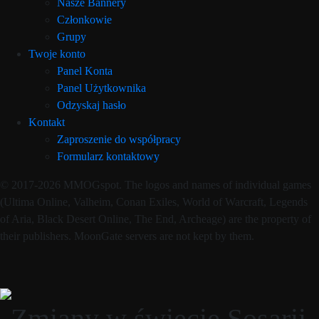
Nasze Bannery
Członkowie
Grupy
Twoje konto
Panel Konta
Panel Użytkownika
Odzyskaj hasło
Kontakt
Zaproszenie do współpracy
Formularz kontaktowy
© 2017-2026 MMOGspot. The logos and names of individual games
(Ultima Online, Valheim, Conan Exiles, World of Warcraft, Legends
of Aria, Black Desert Online, The End, Archeage) are the property of
their publishers. MoonGate servers are not kept by them.
Zmiany w świecie Sosarii