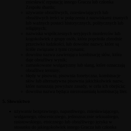
zniesławić reputację innego Gracza lub członka
Zespołu shardu;
używanie obraźliwych, zniesławiających lub
obraźliwych treści w połączeniu z nazwiskami znanych
lub ważnych postaci historycznych, politycznych lub
religijnych;
nazwiska współczesnych seryjnych morderców lub
kogokolwiek z grupy osób, która popełniła zbrodnie
przeciwko ludzkości, lub dowolne nazwy, które są
ściśle związane z tymi czynami;
dowolna nazwa zawierająca kombinację słów, która
daje obraźliwy wynik;
zamaskowane wulgaryzmy lub slang, które oznaczają
obraźliwe terminy;
błędy w pisowni, pisownia fonetyczna, kombinacje
słów lub alternatywna pisownia jakichkolwiek nazw,
które naruszają powyższe zasady, w celu ich obejścia;
dowolna nazwa będąca niezrozumiałą kombinacją liter.
5. Słownictwo
używanie bezprawnego, napastliwego, zniesławiającego,
wulgarnego, obscenicznego, jednoznacznie seksualnego,
rasistowskiego, etnicznego lub obraźliwego języka w
stosunku do jakiegokolwiek innego Gracza lub członka