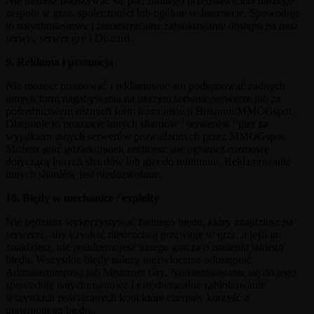
Nie możesz podszywać się pod żadnego przedstawiciela naszego
zespołu w grze, społeczności lub ogólnie w Internecie. Spowoduje
to natychmiastowe i nieodwracalne zablokowanie dostępu na nasz
serwis, serwer gry i Discord.
9. Reklama i promocja
Nie możesz promować i reklamować ani podejmować żadnych
innych form nagabywania na naszym serwisie/serwerze lub za
pośrednictwem różnych form komunikacji Britannii/MMOGspot.
Obejmuje to promocję innych shardów / serwerów / gier za
wyjątkiem innych serwerów prowadzonych przez MMOGspot.
Możesz grać gdziekolwiek zechcesz, ale ogranicz rozmowę
dotyczącą innych shardów lub gier do minimum. Reklamowanie
innych shardów jest niedozwolone.
10. Błędy w mechanice / exploity
Nie będziesz wykorzystywać żadnego błędu, który znajdziesz na
serwerze, aby uzyskać nieuczciwą przewagę w grze, a jeśli go
znajdziesz, nie poinformujesz innego gracza o istnieniu takiego
błędu. Wszystkie błędy należy niezwłocznie udostępnić
Administratorowi lub Mistrzom Gry. Niezastosowanie się do tego
spowoduje natychmiastowe i nieodwracalne zablokowanie
wszystkich powiązanych kont które czerpały korzyść z
ujawnionego błędu.