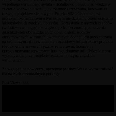
wspólnego wirtualnego świata – dodatkowo pogłębiając wiedzę w
zakresie kodowania w #C, jak również zarządzania, kreowania i
rozwoju projektów sieciowych. Projekt MMOGspot nie jest
projektem komercyjnym a tym samym nie działamy celem osiągania
jakiegokolwiek zarobku lub zysku. Korzystanie z naszych zasobów
(website/serwera gry) nie wiąże się z koniecznością ponoszenia
jakichkolwiek obowiązkowych opłat. Całość środków
otrzymywanych w ramach ewentualnych donacji jest przeznaczana
na cele utrzymania i ewentualnej rozbudowy infrastruktury projektu
(dedykowane serwery i łącza w serwerowni, licencje na
oprogramowanie serwerowe, hostingi, domeny itd) . Wszelkie prace
wykonywane przy projekcie realizowane są na zasadach
wolontariatu.
Ze względu na powyższe, uprzejmie prosimy Was o wyrozumiałość
dla naszych ewentualnych potknięć
Post Views:
888
© 2017-2026 MMOGspot. The logos and names of individual
games (Ultima Online, Valheim, Conan Exiles, World of Warcraft,
Legends of Aria, Black Desert Online, The End, Archeage) are the
property of their publishers. MoonGate servers are not kept by them.