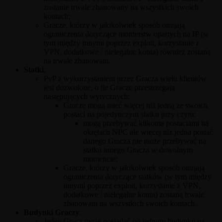
zostanie trwale zbanowany na wszystkich swoich
kontach;
Gracze, którzy w jakikolwiek sposób omijają
ograniczenia dotyczące morderstw opartych na IP (w
tym między innymi poprzez exploit, korzystanie z
VPN, dodatkowe / nielegalne konta) również zostaną
na trwale zbanowani.
Statki
:
PvP z wykorzystaniem przez Gracza wielu klientów
jest dozwolone, o ile Gracze przestrzegają
następujących wytycznych:
Gracze mogą mieć więcej niż jedną ze swoich
postaci na pojedynczym statku przy czym:
mogą przebywać kilkoma postaciami na
okrętach NPC ale więcej niż jedna postać
danego Gracza nie może przebywać na
statku innego Gracza w dowolnym
momencie;
Gracze, którzy w jakikolwiek sposób omijają
ograniczenia dotyczące statków (w tym między
innymi poprzez exploit, korzystanie z VPN,
dodatkowe / nielegalne konta) zostaną trwale
zbanowani na wszystkich swoich kontach.
Budynki Graczy
:
Jeden Gracz może posiadać po jednym budynku na