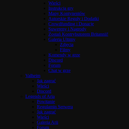
Wieści
Instrukcja gry
Mapy Kontynentów
Autorskie Reguły i Dodatki
Crowdfunding i Donacje
Suwereny i Nagrody
Zostań Kontrybutorem Britannii!
Galeria Ultimy
Zdjęcia
Filmy
Komendy w grze
Discord
Forum
Chat w grze
Valheim
Jak zagrać
Wieści
Discord
Legends of Aria
Powitanie
Regulamin Serwera
Jak zagrać
Wieści
Galeria Arii
Forum