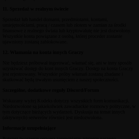
11. Sprzedaż w realnym świecie
Sprzedaż lub handel domami, przedmiotami, kontami,
umiejętnościami, pracą / czasem lub złotem w zamian za środki
finansowe z realnego świata lub kryptowalutę nie jest dozwolony.
Wszystkie konta powiązane z osobą, której proceder zostanie
ujawniony zostaną zablokowane.
12. Włamania na konta innych Graczy
Nie będziesz próbował ingerować, włamać się, ani w inny sposób
uzyskiwać dostęp do kont innych Graczy. Dostęp na konta Graczy
jest rejestrowany. Wszystkie próby włamań zostaną zbadane i
skutkować będą trwałym usunięciem z naszej społeczności.
Szczególne, dodatkowe reguły Discord/Forum
Wskazany wyżej Kodeks dotyczy wszystkich form komunikacji.
Niedozwolone są jakiekolwiek zawadiackie rozmowy polityczne, w
tym dotyczące bieżących wydarzeń. Dyskusja na temat innych
(aktywnych) serwerów również jest niedozwolona.
Informacje uzupełniające
Poprzez tworzenie serwera zapewniamy istnienie naszego