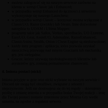
możesz zalogować się na naszym serwerze zarówno na
klienta w wersji Classic jak i Enhanced;
w przypadku wersji Enhanced do łącznosci z serwerem
wykorzystuje się naszego Launchera;
w przypadku wersji Classic – korzystać można wyłącznie z
ClassicUO, Razor (zwykły) lub Steam. Inne dozwolone
narzędzia to UOAM i Ultima Mapper;
programy takie jak Sallos, Veritas, speedhacks, UO Extreme,
EasyUO, Gear, AssistUO, Adrenaline, RazorEnhanced,
ClassicAssist, Stealth, Orion i Cheat Engine są niedozwolone;
każdy inny program / aplikacja, która pozwala uzyskać
nieuczciwą przewagę nad innymi Graczami lub mechaniką
gry, jest nielegalna;
Gracze, którzy używają nieobsługiwanych klientów lub
asystentów gry, zostaną permamentnie zbanowani.
4. Imiona postaci (nicki)
Imiona przyjęte w grze oraz nicki wybrane na naszym serwisie i
Discord nie mogą być obraźliwe, związane z seksem i
nieprzyzwoite. Jeśli nie dostosujesz się do tej reguły – skierujemy
prośbę o zmianę imienia a w przypadku braku Twojej reakcji – imię
dla Twojej postaci zostanie zmienione przez Mistrza Gry wedle
uznania, na zgodne z regułami serwera.