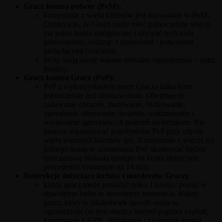
Gracz kontra potwór (PvM):
korzystanie z wielu klientów jest dozwolone w PvM.
Oznacza to, że Gracz może mieć jednocześnie więcej
niż jedno konto zalogowane i używać tych kont
jednocześnie, walcząc z postaciami / potworami
niebędącymi Graczami;
lochy mają swoje własne unikalne ograniczenia – patrz
poniżej.
Gracz kontra Gracz (PvP):
PvP z wykorzystaniem przez Gracza kilku kont
jednocześnie jest niedozwolone. Obejmuje to
zadawanie obrażeń, murowanie, blokowanie,
ujawnianie, ukrywanie, leczenie, wskrzeszanie i
wydawanie agresywnych poleceń zwierzakom. Nie
możesz organizować pojedynków PvP przy użyciu
wielu własnych klientów gry. Korzystanie z więcej niż
jednego konta w scenariuszu PvP skutkować będzie
tymczasową blokadą dostępu na konta objęte tym
procederem (minimum na 14 dni).
Restrykcje dotyczące lochów i morderstw Graczy
:
każdy gracz może posiadać tylko 1 konto / postać w
dowolnym lochu w dowolnym momencie. Każdy
gracz, który w jakikolwiek sposób omija to
ograniczenie (w tym między innymi poprzez exploit,
korzystanie z VPN, dodatkowe / nielegalne konta),