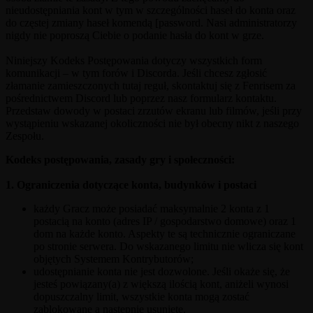
nieudostępniania kont w tym w szczególności haseł do konta oraz
do częstej zmiany haseł komendą [password. Nasi administratorzy
nigdy nie poproszą Ciebie o podanie hasła do kont w grze.
Niniejszy Kodeks Postępowania dotyczy wszystkich form
komunikacji – w tym forów i Discorda. Jeśli chcesz zgłosić
złamanie zamieszczonych tutaj reguł, skontaktuj się z Fenrisem za
pośrednictwem Discord lub poprzez nasz formularz kontaktu.
Przedstaw dowody w postaci zrzutów ekranu lub filmów, jeśli przy
wystąpieniu wskazanej okoliczności nie był obecny nikt z naszego
Zespołu.
Kodeks postępowania, zasady gry i społeczności:
1. Ograniczenia dotyczące konta, budynków i postaci
każdy Gracz może posiadać maksymalnie 2 konta z 1
postacią na konto (adres IP / gospodarstwo domowe) oraz 1
dom na każde konto. Aspekty te są technicznie ograniczane
po stronie serwera. Do wskazanego limitu nie wlicza się kont
objętych Systemem Kontrybutorów;
udostępnianie konta nie jest dozwolone. Jeśli okaże się, że
jesteś powiązany(a) z większą ilością kont, aniżeli wynosi
dopuszczalny limit, wszystkie konta mogą zostać
zablokowane a następnie usunięte.