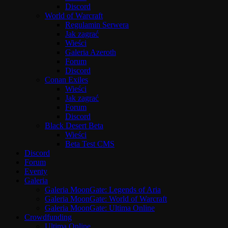
Discord
World of Warcraft
Regulamin Serwera
Jak zagrać
Wieści
Galeria Azeroth
Forum
Discord
Conan Exiles
Wieści
Jak zagrać
Forum
Discord
Black Desert Beta
Wieści
Beta Test CMS
Discord
Forum
Eventy
Galeria
Galeria MoonGate: Legends of Aria
Galeria MoonGate: World of Warcraft
Galeria MoonGate: Ultima Online
Crowdfunding
Ultima Online