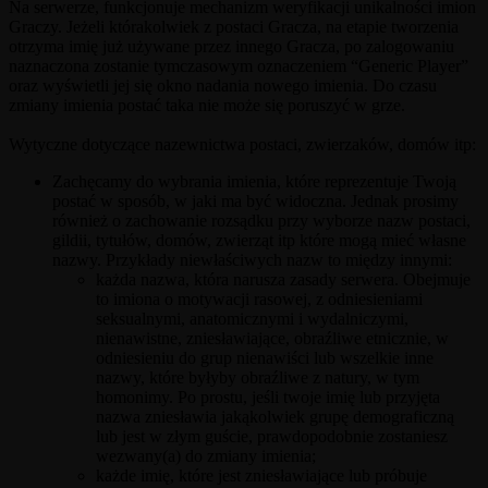
Na serwerze, funkcjonuje mechanizm weryfikacji unikalności imion
Graczy. Jeżeli którakolwiek z postaci Gracza, na etapie tworzenia
otrzyma imię już używane przez innego Gracza, po zalogowaniu
naznaczona zostanie tymczasowym oznaczeniem “Generic Player”
oraz wyświetli jej się okno nadania nowego imienia. Do czasu
zmiany imienia postać taka nie może się poruszyć w grze.
Wytyczne dotyczące nazewnictwa postaci, zwierzaków, domów itp:
Zachęcamy do wybrania imienia, które reprezentuje Twoją
postać w sposób, w jaki ma być widoczna. Jednak prosimy
również o zachowanie rozsądku przy wyborze nazw postaci,
gildii, tytułów, domów, zwierząt itp które mogą mieć własne
nazwy. Przykłady niewłaściwych nazw to między innymi:
każda nazwa, która narusza zasady serwera. Obejmuje
to imiona o motywacji rasowej, z odniesieniami
seksualnymi, anatomicznymi i wydalniczymi,
nienawistne, zniesławiające, obraźliwe etnicznie, w
odniesieniu do grup nienawiści lub wszelkie inne
nazwy, które byłyby obraźliwe z natury, w tym
homonimy. Po prostu, jeśli twoje imię lub przyjęta
nazwa zniesławia jakąkolwiek grupę demograficzną
lub jest w złym guście, prawdopodobnie zostaniesz
wezwany(a) do zmiany imienia;
każde imię, które jest zniesławiające lub próbuje