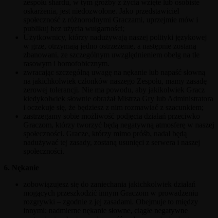
zespołu shardu, w tym groźby z życia wzięte lub osobiste
oskarżenia, jest niedozwolone. Jako przedstawiciel
społeczność z różnorodnymi Graczami, uprzejmie mów i
publikuj bez użycia wulgarności;
Użytkownicy, którzy nadużywają naszej polityki językowej
w grze, otrzymają jedno ostrzeżenie, a następnie zostaną
zbanowani, ze szczególnym uwzględnieniem obelg na tle
rasowym i homofobicznym.
zwracając szczególną uwagę na nękanie lub napaść słowną
na jakichkolwiek członków naszego Zespołu, mamy zasadę
zerowej tolerancji. Nie ma powodu, aby jakikolwiek Gracz
kiedykolwiek słownie obrażał Mistrza Gry lub Administratora
i oczekuje się, że będziesz z nim rozmawiać z szacunkiem;
zastrzegamy sobie możliwość podjęcia działań przeciwko
Graczom, którzy tworzyć będą negatywną atmosferę w naszej
społeczności. Gracze, którzy mimo próśb, nadal będą
nadużywać tej zasady, zostaną usunięci z serwera i naszej
społeczności.
6. Nękanie
zobowiązujesz się do zaniechania jakichkolwiek działań
mogących przeszkodzić innym Graczom w prowadzeniu
rozgrywki – zgodnie z jej zasadami. Obejmuje to między
innymi: nadmierne nękanie słowne, ciągłe negatywne