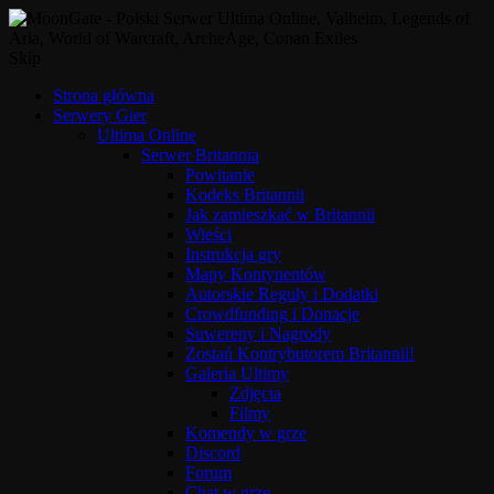
Skip
Strona główna
Serwery Gier
Ultima Online
Serwer Britannia
Powitanie
Kodeks Britannii
Jak zamieszkać w Britannii
Wieści
Instrukcja gry
Mapy Kontynentów
Autorskie Reguły i Dodatki
Crowdfunding i Donacje
Suwereny i Nagrody
Zostań Kontrybutorem Britannii!
Galeria Ultimy
Zdjęcia
Filmy
Komendy w grze
Discord
Forum
Chat w grze