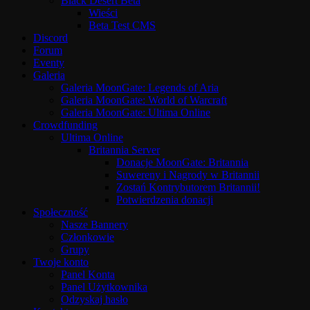
Black Desert Beta
Wieści
Beta Test CMS
Discord
Forum
Eventy
Galeria
Galeria MoonGate: Legends of Aria
Galeria MoonGate: World of Warcraft
Galeria MoonGate: Ultima Online
Crowdfunding
Ultima Online
Britannia Server
Donacje MoonGate: Britannia
Suwereny i Nagrody w Britannii
Zostań Kontrybutorem Britannii!
Potwierdzenia donacji
Społeczność
Nasze Bannery
Członkowie
Grupy
Twoje konto
Panel Konta
Panel Użytkownika
Odzyskaj hasło