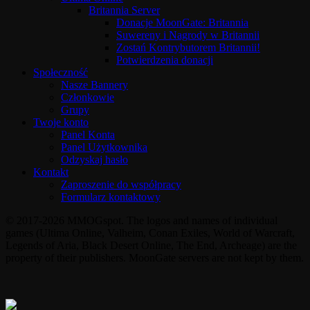
Britannia Server
Donacje MoonGate: Britannia
Suwereny i Nagrody w Britannii
Zostań Kontrybutorem Britannii!
Potwierdzenia donacji
Społeczność
Nasze Bannery
Członkowie
Grupy
Twoje konto
Panel Konta
Panel Użytkownika
Odzyskaj hasło
Kontakt
Zaproszenie do współpracy
Formularz kontaktowy
© 2017-2026 MMOGspot. The logos and names of individual
games (Ultima Online, Valheim, Conan Exiles, World of Warcraft,
Legends of Aria, Black Desert Online, The End, Archeage) are the
property of their publishers. MoonGate servers are not kept by them.