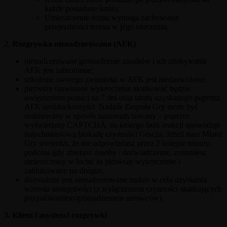
każde posiadane konto;
Umieszczenie domu wymaga zachowania
przejezdności terenu w jego otoczeniu.
2.
Rozgrywka nienadzorowana (AFK)
nienadzorowane gromadzenie zasobów i ich zdobywanie
AFK jest zabronione;
szkolenie swojego zwierzaka w AFK jest niedozwolone;
pierwsze ujawnione wykroczenie skutkować będzie
uwięzieniem postaci na 7 dni oraz utratą uzyskanego poprzez
AFK urobku/korzyści. Nadzór Zespołu Gry może być
realizowany w sposób zautomatyzowany – poprzez
wyświetlany CAPTCHA, na którego brak reakcji spowoduje
natychmiastową blokadę czynności Gracza. Jeżeli nasz Mistrz
Gry stwierdzi, że nie odpowiadasz przez 2 kolejne minuty,
podczas gdy zbierasz zasoby / doświadczenie, zostaniesz
umieszczony w lochu za pierwsze wykroczenie i
zablokowany po drugim.
dozwolone jest nienadzorowane makro w celu uzyskania
wzrostu umiejętności (z wyłączeniem czynności skutkujących
pozyskiwaniem/gromadzeniem surowców).
3. Klient i asystenci rozgrywki