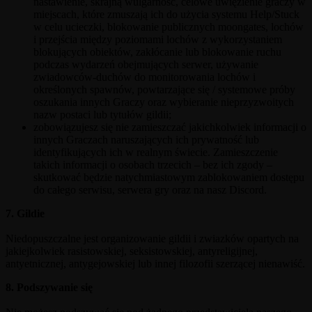
nastawienie, skrajną wulgarność, celowe uwięzienie graczy w
miejscach, które zmuszają ich do użycia systemu Help/Stuck
w celu ucieczki, blokowanie publicznych moongates, lochów
i przejścia między poziomami lochów z wykorzystaniem
blokujących obiektów, zakłócanie lub blokowanie ruchu
podczas wydarzeń obejmujących serwer, używanie
zwiadowców-duchów do monitorowania lochów i
określonych spawnów, powtarzające się / systemowe próby
oszukania innych Graczy oraz wybieranie nieprzyzwoitych
nazw postaci lub tytułów gildii;
zobowiązujesz się nie zamieszczać jakichkolwiek informacji o
innych Graczach naruszających ich prywatność lub
identyfikujących ich w realnym świecie. Zamieszczenie
takich informacji o osobach trzecich – bez ich zgody –
skutkować będzie natychmiastowym zablokowaniem dostępu
do całego serwisu, serwera gry oraz na nasz Discord.
7. Gildie
Niedopuszczalne jest organizowanie gildii i zwiazków opartych na
jakiejkolwiek rasistowskiej, seksistowskiej, antyreligijnej,
antyetnicznej, antygejowskiej lub innej filozofii szerzącej nienawiść.
8. Podszywanie się