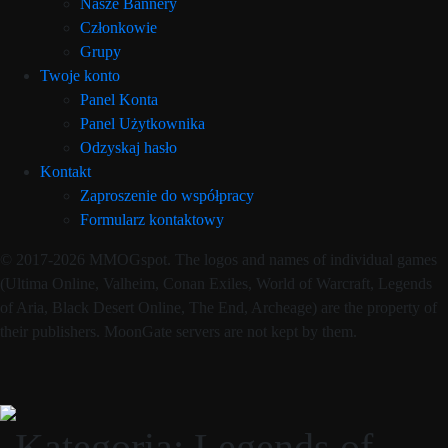
Nasze Bannery
Członkowie
Grupy
Twoje konto
Panel Konta
Panel Użytkownika
Odzyskaj hasło
Kontakt
Zaproszenie do współpracy
Formularz kontaktowy
© 2017-2026 MMOGspot. The logos and names of individual games
(Ultima Online, Valheim, Conan Exiles, World of Warcraft, Legends
of Aria, Black Desert Online, The End, Archeage) are the property of
their publishers. MoonGate servers are not kept by them.
Kategoria:
Legends of