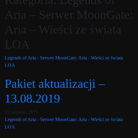
Aria – Serwer MoonGate:
Aria – Wieści ze świata
LOA
Legends of Aria - Serwer MoonGate: Aria - Wieści ze świata
LOA
Pakiet aktualizacji –
13.08.2019
Post has published by
10 lutego, 2020
Lord Fenris
13 sierpnia, 2019
Legends of Aria - Serwer MoonGate: Aria - Wieści ze świata
LOA