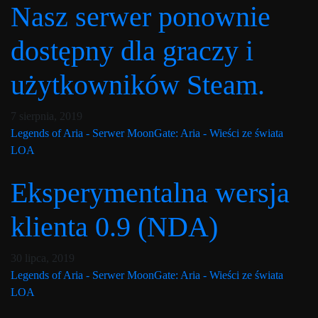
Nasz serwer ponownie
dostępny dla graczy i
użytkowników Steam.
Post has published by
10 lutego, 2020
Lord Fenris
7 sierpnia, 2019
Legends of Aria - Serwer MoonGate: Aria - Wieści ze świata
LOA
Eksperymentalna wersja
klienta 0.9 (NDA)
Post has published by
10 lutego, 2020
Lord Fenris
30 lipca, 2019
Legends of Aria - Serwer MoonGate: Aria - Wieści ze świata
LOA