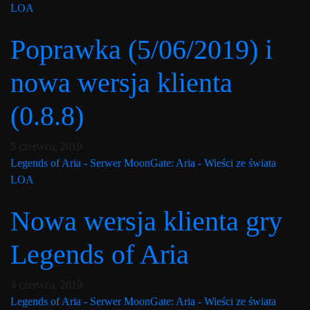
LOA
Poprawka (5/06/2019) i
nowa wersja klienta
(0.8.8)
Post has published by
10 lutego, 2020
Lord Fenris
5 czerwca, 2019
Legends of Aria - Serwer MoonGate: Aria - Wieści ze świata
LOA
Nowa wersja klienta gry
Legends of Aria
Post has published by
10 lutego, 2020
Lord Fenris
4 czerwca, 2019
Legends of Aria - Serwer MoonGate: Aria - Wieści ze świata