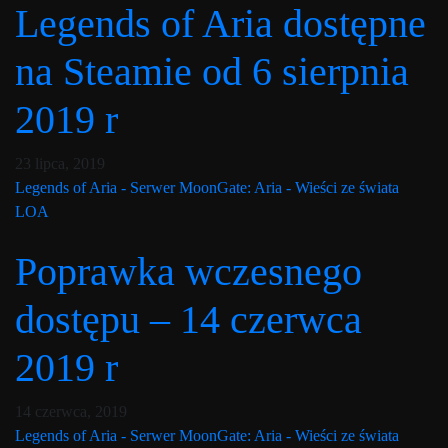
Legends of Aria dostępne
na Steamie od 6 sierpnia
2019 r
Post has published by
10 lutego, 2020
Lord Fenris
23 lipca, 2019
Legends of Aria - Serwer MoonGate: Aria - Wieści ze świata
LOA
Poprawka wczesnego
dostępu – 14 czerwca
2019 r
Post has published by
10 lutego, 2020
Lord Fenris
14 czerwca, 2019
Legends of Aria - Serwer MoonGate: Aria - Wieści ze świata