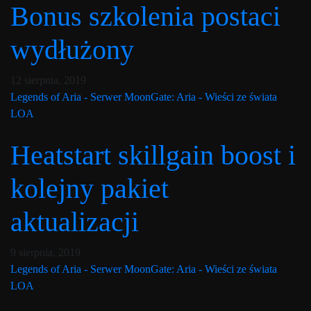
Bonus szkolenia postaci
wydłużony
Post has published by
10 lutego, 2020
Lord Fenris
12 sierpnia, 2019
Legends of Aria - Serwer MoonGate: Aria - Wieści ze świata
LOA
Heatstart skillgain boost i
kolejny pakiet
aktualizacji
Post has published by
10 lutego, 2020
Lord Fenris
9 sierpnia, 2019
Legends of Aria - Serwer MoonGate: Aria - Wieści ze świata
LOA