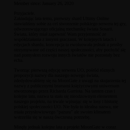
Member since: January 26, 2020
Przyjaciele.
Zakładając lata temu, pierwszy shard Ultimy Online
stawialiśmy sobie za cel stworzenie polskiego serwera tej gry,
odwzorowującego oficjalną mechanikę świata Sosarii.
Świata, który miał zapewnić Wam przyjemność ze
współdziałania z innymi graczami. W kolejnych latach i
edycjach shardu, koncepcja ta ewoluowała jednak a prośby
otrzymywane od części naszej społeczności, aby pochylić się
nad pomysłem rozwoju innych światów nie pozostały bez
echa.
Tworząc pierwszą edycję serwera UO, pośród róznych
propozycji nazwy dla naszego nowego świata,
zdedydowaliśmy się na MoonGate z uwagi na skojarzenia tej
nazwy z publicznymi bramami księżycowymi uniwersum
stworzonego przez Richarda Garriota. Na tamten czas i
kolejne lata, nazwa ta stała się nieodzownym elementem
naszego projektu, na trwale wpisując się w losy i historię
polskiej społeczności UO. Nie była to idealna nazwa, nie
miała przysłowiowego “pazura” ale swoim klimatem
wstrzeliła się w naszą ówczesną potrzebę.
Minęły jednak kolejne lata a projekt MoonGate w coraz