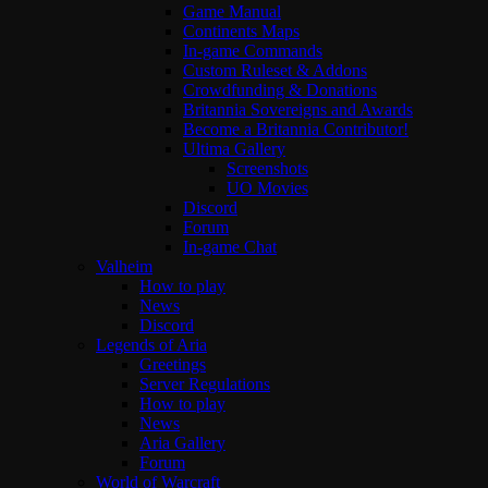
Game Manual
Continents Maps
In-game Commands
Custom Ruleset & Addons
Crowdfunding & Donations
Britannia Sovereigns and Awards
Become a Britannia Contributor!
Ultima Gallery
Screenshots
UO Movies
Discord
Forum
In-game Chat
Valheim
How to play
News
Discord
Legends of Aria
Greetings
Server Regulations
How to play
News
Aria Gallery
Forum
World of Warcraft