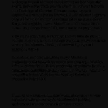
większym stopniu kierował swoją uwagę na inne wirtualne
światy, prowadząc przez pewien czas m.in. serwer Helbreath
oraz Dark Age of Camelot. Obecnie uwaga naszych
ekipiantów dzielona jest na ściezkę UO, ale również Legends
of Aria i World of Warcraft a ostatnio rakże na Black Desert.
Z tego też względu, nazwa MoonGate – odnosząca się de
facto – do jednego świata UO, nieco traciła na przydatności.
Z uwagi na powyższe, wykonując kolejny krok do przodu,
podjąłem decyzję, iż od przyszłego tygodnia, wszystkie nasze
serwery funkcjonować będą pod nowym logotypem i
zmienioną nazwą.
Odkładając na półkę zasłużoną nazwę MoonGate
przejmujemy dla naszych serwerów nową nazwę – WarCry,
która w zależności od świata rozgrywki uzupełniana będzie o
oznaczenie identyfikujące dany shard (np WarCry: Azeroth w
przypadku świata WoW czy też WarCry: Sosaria w
przypadku świata UO).
Ufam, iż nowa nazwa, znajdzie Waszą akceptację i równie
szybko na stałe wpisze się do świadomości polskiej
społeczności wieloosobowych gier sieciowych.