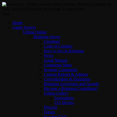
Skip
Home
Game Servers
Ultima Online
Britannia Server
Greetings
Code of Conduct
How to live in Britannia
News
Game Manual
Continents Maps
In-game Commands
Custom Ruleset & Addons
Crowdfunding & Donations
Britannia Sovereigns and Awards
Become a Britannia Contributor!
Ultima Gallery
Screenshots
UO Movies
Discord
Forum
In-game Chat