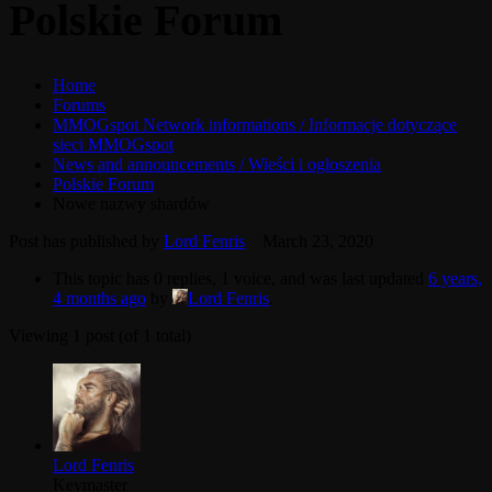
Polskie Forum
Home
Forums
MMOGspot Network informations / Informacje dotyczące
sieci MMOGspot
News and announcements / Wieści i ogłoszenia
Polskie Forum
Nowe nazwy shardów
Post has published by
Lord Fenris
March 23, 2020
This topic has 0 replies, 1 voice, and was last updated
6 years,
4 months ago
by
Lord Fenris
.
Viewing 1 post (of 1 total)
Lord Fenris
Keymaster