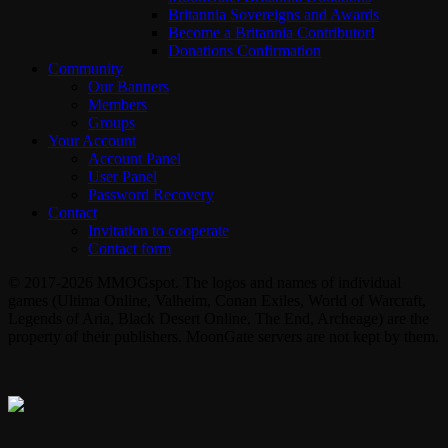
Britannia Sovereigns and Awards
Become a Britannia Contributor!
Donations Confirmation
Community
Our Banners
Members
Groups
Your Account
Account Panel
User Panel
Password Recovery
Contact
Invitation to cooperate
Contact form
© 2017-2026 MMOGspot. The logos and names of individual
games (Ultima Online, Valheim, Conan Exiles, World of Warcraft,
Legends of Aria, Black Desert Online, The End, Archeage) are the
property of their publishers. MoonGate servers are not kept by them.